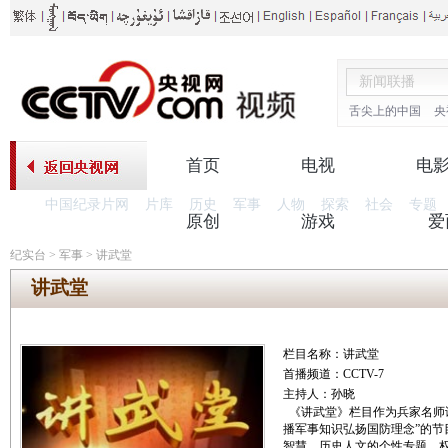
舌尖上的中国
央
首页
电视
电
中国纪录片网
片库
历史
军事
人物
探索
社会
专题
原创
游戏
爱
纪实台
>
军事
>
讲武堂
讲武堂
栏目名称：讲武堂
首播频道：CCTV-7
主持人：孙晓
《讲武堂》栏目作为兵家名师
播军事知识弘扬国防理念”的节
智慧，历史人文的个性专题，