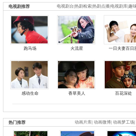
电视剧推荐
电视剧台
|
热剧检索
|
热剧点播
|
电视剧库
|
趣
跑马场
火流星
一日夫妻百日
感动生命
香草美人
百花深处
热门推荐
动画片库
|
动画微博
|
动画梦工场