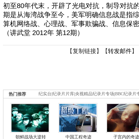
初至80年代末，开辟了光电对抗，制导对抗
期是从海湾战争至今，美军明确信息战是指
算机网络战、心理战、军事欺骗战、信息保
（讲武堂 2012年 第12期）
【
复制链接
】【
转发邮件
】
热门推荐
纪实台
|
纪录片片库
|
央视精品纪录片专场
|
BBC纪录片
朝鲜战场大逆转
中国工程奇迹
子宫内的奇