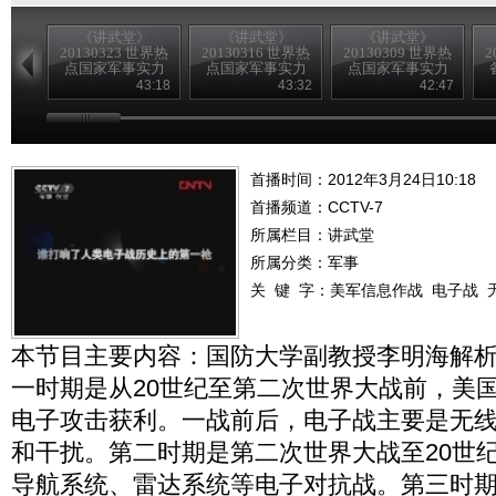
《讲武堂》
《讲武堂》
《讲武堂》
20130323 世界热
20130316 世界热
20130309 世界热
2
点国家军事实力
点国家军事实力
点国家军事实力
扫描之三崛起的
扫描之二 躁动的
扫描之一潜在的
43:18
43:32
42:47
印度军力
日本军力
韩国军力
首播时间：2012年3月24日10:18
首播频道：
CCTV-7
所属栏目：
讲武堂
所属分类：军事
关 键 字：
美军信息作战
电子战
本节目主要内容：国防大学副教授李明海解
一时期是从20世纪至第二次世界大战前，美
电子攻击获利。一战前后，电子战主要是无
和干扰。第二时期是第二次世界大战至20世纪
导航系统、雷达系统等电子对抗战。第三时期是