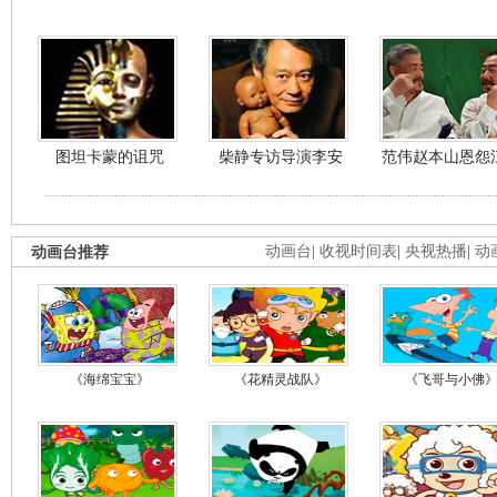
图坦卡蒙的诅咒
柴静专访导演李安
范伟赵本山恩怨
动画台推荐
动画台
|
收视时间表
|
央视热播
|
动
《海绵宝宝》
《花精灵战队》
《飞哥与小佛