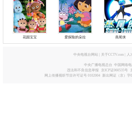
花园宝宝
爱探险的朵拉
燕尾侠
中央电视台网站
|
关于CCTV.com
|
人
中央广播电视总台 中国网络电
违法和不良信息举报
京ICP证060535号
网上传播视听节目许可证号 0102004
新出网证（京）字0