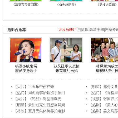
《蔬菜宝宝要回家》
《功夫总动员》
《竞技大联盟
电影台推荐
大片放映厅
|
电影库
|
高清美图
|
热辣资
杨幂多线发展
赵又廷承认恋情
林凤娇为成
演员变身歌手
朱茵顺利当妈
庆祝58岁生
【大片】古天乐带伤狂奔
【明星】郑秀文备
【热门】周冬雨李治廷携手催泪
【热门】《香格里
【大片】《逆战》造型遭曝光
【视频】张国强《
【明星】景甜过完生日想当妈妈
【热剧】《美人心
【将映】五月天集体跨界拍电影
【热剧】姜文马苏