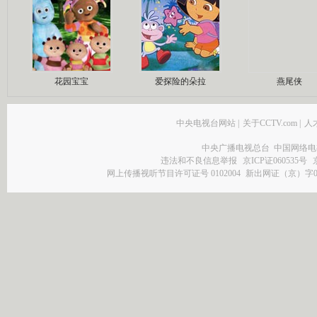
花园宝宝
爱探险的朵拉
燕尾侠
中央电视台网站
|
关于CCTV.com
|
人
中央广播电视总台 中国网络电
违法和不良信息举报
京ICP证060535号
网上传播视听节目许可证号 0102004
新出网证（京）字0