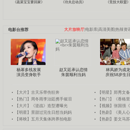
《蔬菜宝宝要回家》
《功夫总动员》
《竞技大联盟
电影台推荐
大片放映厅
|
电影库
|
高清美图
|
热辣资
杨幂多线发展
赵又廷承认恋情
林凤娇为成
演员变身歌手
朱茵顺利当妈
庆祝58岁生
【大片】古天乐带伤狂奔
【明星】郑秀文备
【热门】周冬雨李治廷携手催泪
【热门】《香格里
【大片】《逆战》造型遭曝光
【视频】张国强《
【明星】景甜过完生日想当妈妈
【热剧】《美人心
【将映】五月天集体跨界拍电影
【热剧】姜文马苏