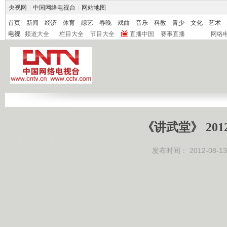
央视网
|
中国网络电视台
|
网站地图
首页
新闻
经济
体育
综艺
春晚
戏曲
音乐
科教
青少
文化
艺术
电视
频道大全
栏目大全
节目大全
直播中国
赛事直播
网络
《讲武堂》 201
发布时间：
2012-08-13