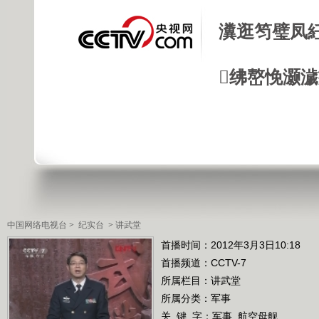
瀵逛笉璧凤
绋嶅悗灏
中国网络电视台
>
纪实台
>
讲武堂
首播时间：2012年3月3日10:18
首播频道：
CCTV-7
所属栏目：
讲武堂
所属分类：军事
关 键 字：
军事
航空母舰