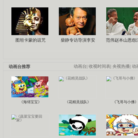
图坦卡蒙的诅咒
柴静专访导演李安
范伟赵本山恩怨
动画台推荐
动画台
|
收视时间表
|
央视热播
|
动
《海绵宝宝》
《花精灵战队》
《飞哥与小佛