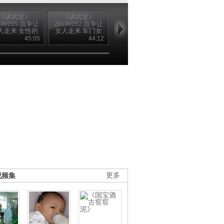
《讲武堂》
《讲武堂》
《讲武堂》
《讲武堂》
130209 战争让
20130202 战争让
20130126 盘点
20130119 盘
人走来 女性的
女人走来 军门女
2012年度十大国
2012年度十
天空
将
内军事新闻
际军事新闻
45:05
44:12
43:16
44
视频集
更多