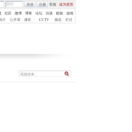
登录
注册
客服
设为首页
城
社区
微博
博客
论坛
访谈
邮箱
游戏
画片
公开课
播客
|
CCTV
频道
栏目