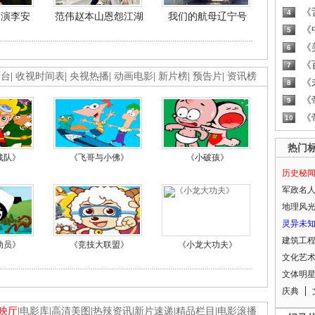
《
4
导演李安
范伟赵本山恩怨江湖
我们的航母辽宁号
《
5
《
6
《
7
画台
|
收视时间表
|
央视热播
|
动画电影
|
新片榜
|
预告片
|
资讯榜
《
8
《
9
《
10
热门
战队》
《飞哥与小佛》
《小破孩》
历史秘
军政名
地理风
灵异未
建筑工
动员》
《竞技大联盟》
《小龙大功夫》
文化艺
文体明
庆典
映厅
|
电影库
|
高清美图
|
热辣资讯
|
新片速递
|
精品栏目
|
电影滚播