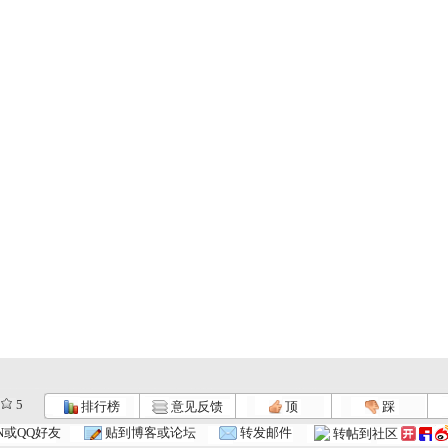
5
排行榜
意见反馈
顶
踩
N或QQ好友
贴到博客或论坛
转发邮件
转帖到社区