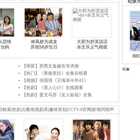
纪录
认恋情
林凤娇为成龙
大胆为舒淇说话
利当妈
庆祝58岁生日
余文乐义气相挺
B
【明星】郑秀文备嫁衣等求婚
锘�
【热门】《香格里拉》全集在线看
【视频】张国强《王海涛今年41》
【热剧】《美人心计》在线观看
【热剧】姜文马苏《女人如花》全集
剧检索
|
热剧点播
|
电视剧库
|
趣味策划
|
CCTV-8官网
|
影视同期声