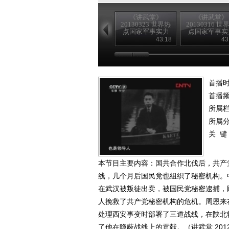
《讲武堂》
《讲武堂》
20130323 世界热
20130316 世
点国家军事实力
点国家军事实
扫描之三崛起的
扫描之二 躁
43:18
43
印度军力
日本军力
首播时
首播
所属
所属
关 键
本节目主要内容：国共合作北伐后，共产
线，几个月后国民党也组织了秘密机构。
在武汉被叛徒出卖，被国民党秘密逮捕，
人挽救了共产党秘密机构的危机。周恩来
处理西安事变时部署了三道战线，在陕北
了他在隐蔽战线上的贡献。（讲武堂 2012