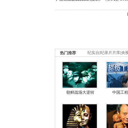
热门推荐
纪实台
|
纪录片片库
|
央
朝鲜战场大逆转
中国工