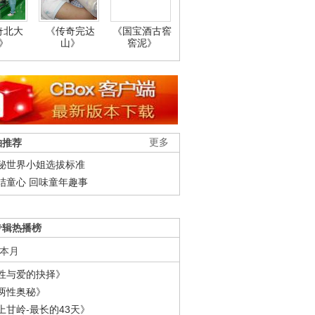
奇北大
《传奇完达
《国宝酒古窖
》
山》
窖泥》
柚推荐
更多
秘世界小姐选拔标准
结童心 回味童年趣事
专辑热播榜
本月
性与爱的抉择》
两性奥秘》
上甘岭-最长的43天》