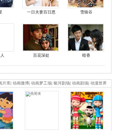
星
一日夫妻百日恩
雪狼谷
美人
百花深处
暗香
画片库
|
动画微博
|
动画梦工场
|
银河剧场
|
动画剧场
|
动漫世界