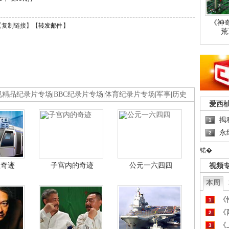
《神
【
复制链接
】【
转发邮件
】
荒
视精品纪录片专场
|
BBC纪录片专场
|
体育纪录片专场
|
军事
|
历史
爱西
揭
1
永
2
锘�
程奇迹
子宫内的奇迹
公元一六四四
视频
本周
《
1
《
2
《
3