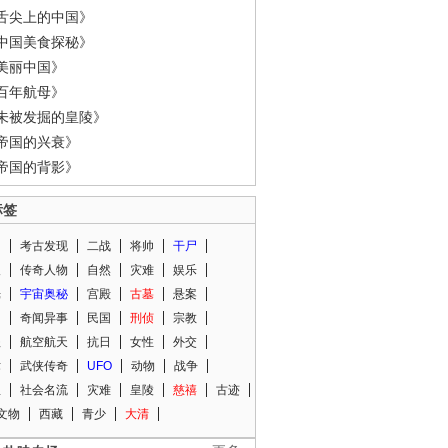
舌尖上的中国》
中国美食探秘》
美丽中国》
百年航母》
未被发掘的皇陵》
帝国的兴衰》
帝国的背影》
标签
闻
考古发现
二战
将帅
干尸
人
传奇人物
自然
灾难
娱乐
光
宇宙奥秘
宫殿
古墓
悬案
知
奇闻异事
民国
刑侦
宗教
程
航空航天
抗日
女性
外交
术
武侠传奇
UFO
动物
战争
星
社会名流
灾难
皇陵
慈禧
古迹
文物
西藏
青少
大清