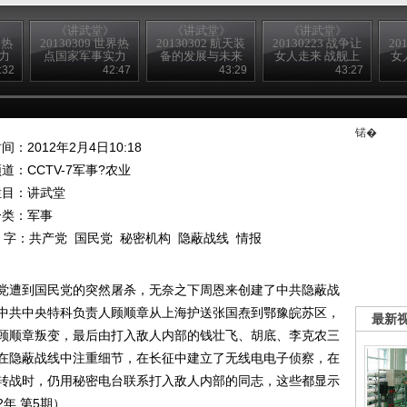
《讲武堂》
《讲武堂》
《讲武堂》
界热
20130309 世界热
20130302 航天装
20130223 战争让
20
力
点国家军事实力
备的发展与未来
女人走来 战舰上
女
动的
扫描之一潜在的
的女掌门
:32
42:47
43:29
43:27
韩国军力
锘�
间：2012年2月4日10:18
频道：
CCTV-7军事?农业
栏目：
讲武堂
分类：军事
 字：
共产党
国民党
秘密机构
隐蔽战线
情报
党遭到国民党的突然屠杀，无奈之下周恩来创建了中共隐蔽战
中共中央特科负责人顾顺章从上海护送张国焘到鄂豫皖苏区，
最新
顾顺章叛变，最后由打入敌人内部的钱壮飞、胡底、李克农三
在隐蔽战线中注重细节，在长征中建立了无线电电子侦察，在
转战时，仍用秘密电台联系打入敌人内部的同志，这些都显示
年 第5期）