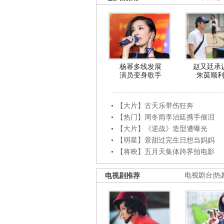
杨幂多线发展
赵又廷承
演员变身歌手
朱茵顺
【大片】古天乐带伤狂奔
【热门】周冬雨李治廷携手催泪
【大片】《逆战》造型遭曝光
【明星】景甜过完生日想当妈妈
【将映】五月天集体跨界拍电影
电视剧推荐
电视剧台
|
热