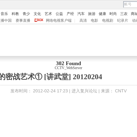
音乐
科教
青少
文化
艺术
公益
产经
汽车
旅游
健康
时尚
三农
商
直播中国
赛事直播
网络电视客户端
|
高清
电影
电视剧
纪录片
动
302 Found
CCTV_WebServer
密战艺术① [讲武堂] 20120204
发布时间：
2012-02-24 17:23 |
进入复兴论坛
| 来源：
CNTV