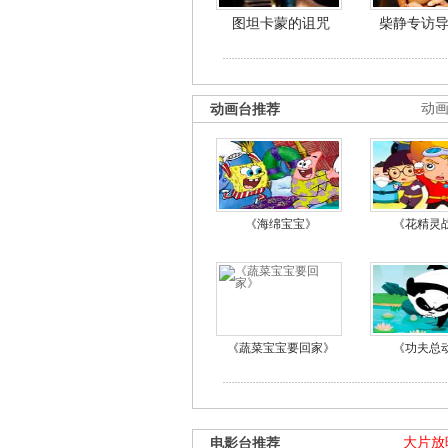
图坦卡蒙的诅咒
柴静专访
动画台推荐
动
《海绵宝宝》
《花精灵
《蔬菜宝宝要回家》
《功夫总
电影台推荐
大片放