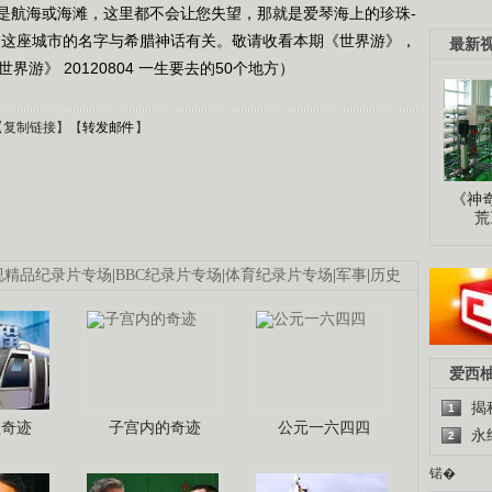
是航海或海滩，这里都不会让您失望，那就是爱琴海上的珍珠-
，这座城市的名字与希腊神话有关。敬请收看本期《世界游》，
最新
游》 20120804 一生要去的50个地方）
【
复制链接
】【
转发邮件
】
《神
荒
视精品纪录片专场
|
BBC纪录片专场
|
体育纪录片专场
|
军事
|
历史
爱西
揭
1
程奇迹
子宫内的奇迹
公元一六四四
永
2
锘�