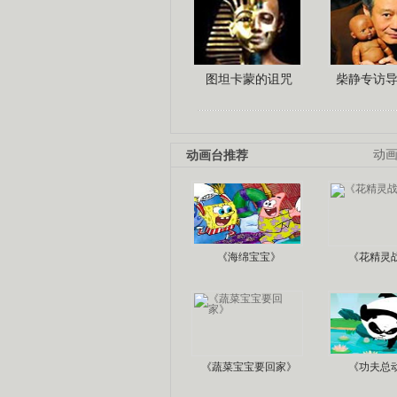
图坦卡蒙的诅咒
柴静专访
动画台推荐
动
《海绵宝宝》
《花精灵
《蔬菜宝宝要回家》
《功夫总