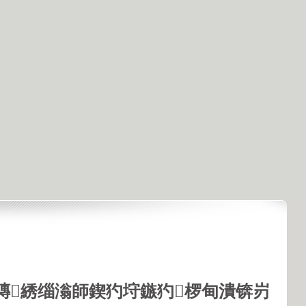
鏄綉缁滃師鍥犳垨鏃犳椤甸潰锛岃