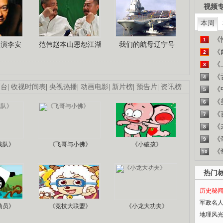
视频
本周
《
1
导演李安
范伟赵本山恩怨江湖
我们的航母辽宁号
《
2
《
3
《
4
画台
|
收视时间表
|
央视热播
|
动画电影
|
新片榜
|
预告片
|
资讯榜
《
5
《
6
《
7
《
8
《
9
战队》
《飞哥与小佛》
《小破孩》
《
10
热门
历史秘
军政名
动员》
《竞技大联盟》
《小龙大功夫》
地理风