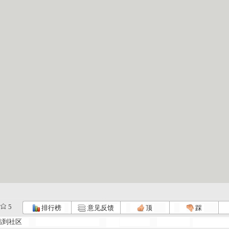
5
排行榜
意见反馈
顶
踩
帖到社区