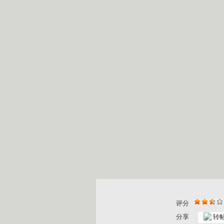
评分
分享
转