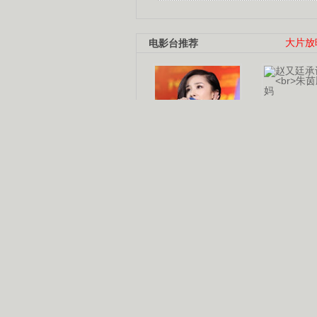
电影台推荐
大片放
杨幂多线发展
赵又廷承
演员变身歌手
朱茵顺
【大片】古天乐带伤狂奔
【热门】周冬雨李治廷携手催泪
【大片】《逆战》造型遭曝光
【明星】景甜过完生日想当妈妈
【将映】五月天集体跨界拍电影
电视剧推荐
电视剧台
|
热