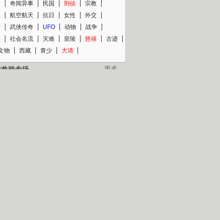
知
奇闻异事
民国
刑侦
宗教
程
航空航天
抗日
女性
外交
术
武侠传奇
UFO
动物
战争
星
社会名流
灾难
皇陵
慈禧
古迹
文物
西藏
青少
大清
片热映专场
更多
BC纪录片专场
央视精品纪录片