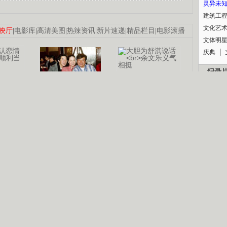
灵异未
建筑工
文化艺
映厅
|
电影库
|
高清美图
|
热辣资讯
|
新片速递
|
精品栏目
|
电影滚播
文体明
庆典
纪录
认恋情
林凤娇为成龙
大胆为舒淇说话
利当妈
庆祝58岁生日
余文乐义气相挺
【明星】郑秀文备嫁衣等求婚
【热门】《香格里拉》全集在线看
B
【视频】张国强《王海涛今年41》
【热剧】《美人心计》在线观看
锘�
【热剧】姜文马苏《女人如花》全集
剧检索
|
热剧点播
|
电视剧库
|
趣味策划
|
CCTV-8官网
|
影视同期声