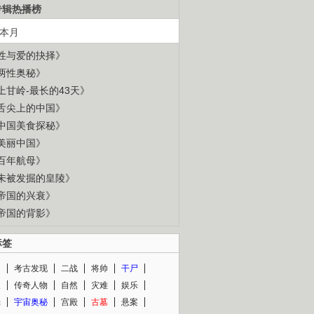
专辑热播榜
本月
性与爱的抉择》
两性奥秘》
上甘岭-最长的43天》
舌尖上的中国》
中国美食探秘》
美丽中国》
百年航母》
未被发掘的皇陵》
帝国的兴衰》
帝国的背影》
标签
闻
考古发现
二战
将帅
干尸
人
传奇人物
自然
灾难
娱乐
光
宇宙奥秘
宫殿
古墓
悬案