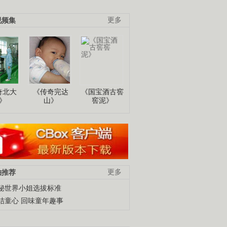
视频集
更多
奇北大
《传奇完达
《国宝酒古窖
》
山》
窖泥》
柚推荐
更多
秘世界小姐选拔标准
结童心 回味童年趣事