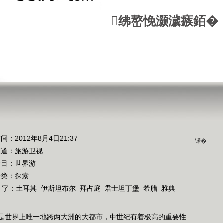
绋嶅悗灏濊瘯銆�
间：2012年8月4日21:37
锘�
频道：
旅游卫视
栏目：
世界游
分类：探索
 字：
土耳其
伊斯坦布尔
拜占庭
君士坦丁堡
希腊
雅典
是世界上唯一地跨两大洲的大都市，中世纪有着极高的重要性