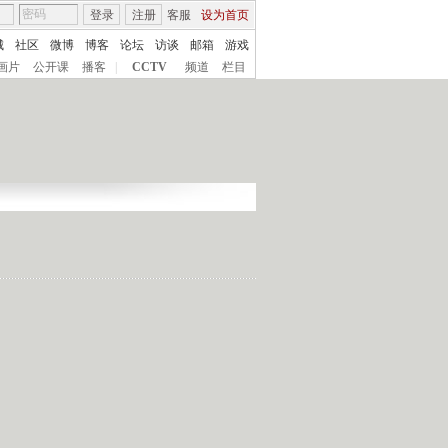
登录
注册
客服
设为首页
城
社区
微博
博客
论坛
访谈
邮箱
游戏
画片
公开课
播客
|
CCTV
频道
栏目