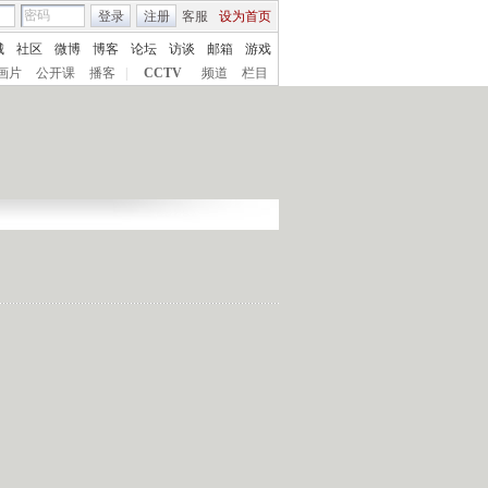
登录
注册
客服
设为首页
城
社区
微博
博客
论坛
访谈
邮箱
游戏
画片
公开课
播客
|
CCTV
频道
栏目