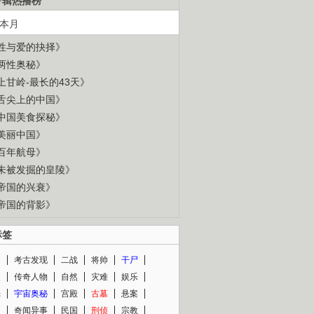
专辑热播榜
本月
性与爱的抉择》
两性奥秘》
上甘岭-最长的43天》
舌尖上的中国》
中国美食探秘》
美丽中国》
百年航母》
未被发掘的皇陵》
帝国的兴衰》
帝国的背影》
标签
闻
考古发现
二战
将帅
干尸
人
传奇人物
自然
灾难
娱乐
光
宇宙奥秘
宫殿
古墓
悬案
知
奇闻异事
民国
刑侦
宗教