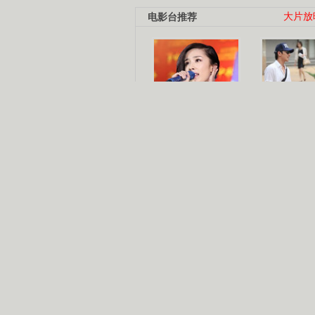
电影台推荐
大片放
杨幂多线发展
赵又廷承
演员变身歌手
朱茵顺
【大片】古天乐带伤狂奔
【热门】周冬雨李治廷携手催泪
【大片】《逆战》造型遭曝光
【明星】景甜过完生日想当妈妈
【将映】五月天集体跨界拍电影
电视剧推荐
电视剧台
|
热