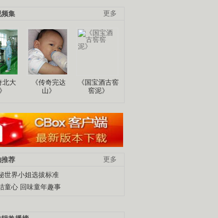
视频集
更多
奇北大
《传奇完达
《国宝酒古窖
》
山》
窖泥》
柚推荐
更多
秘世界小姐选拔标准
结童心 回味童年趣事