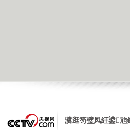
瀵逛笉璧凤紝鍙兘