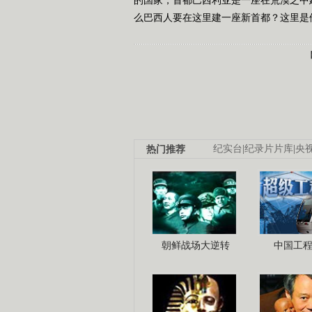
么巴西人要在这里建一座新首都？这里是他们
热门推荐
纪实台
|
纪录片片库
|
央
朝鲜战场大逆转
中国工