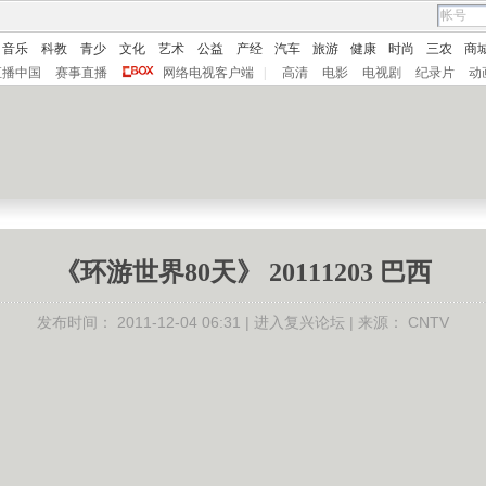
音乐
科教
青少
文化
艺术
公益
产经
汽车
旅游
健康
时尚
三农
商
直播中国
赛事直播
网络电视客户端
|
高清
电影
电视剧
纪录片
动
《环游世界80天》 20111203 巴西
发布时间：
2011-12-04 06:31 |
进入复兴论坛
| 来源：
CNTV