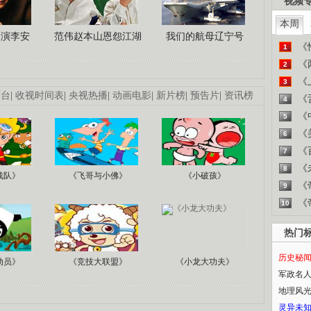
视频
本周
导演李安
范伟赵本山恩怨江湖
我们的航母辽宁号
《
1
《
2
《
3
画台
|
收视时间表
|
央视热播
|
动画电影
|
新片榜
|
预告片
|
资讯榜
《
4
《
5
《
6
《
7
《
8
战队》
《飞哥与小佛》
《小破孩》
《
9
《
10
热门
历史秘
动员》
《竞技大联盟》
《小龙大功夫》
军政名
地理风
灵异未