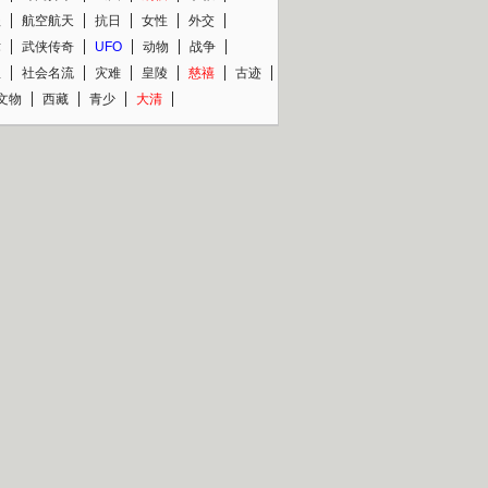
程
航空航天
抗日
女性
外交
术
武侠传奇
UFO
动物
战争
星
社会名流
灾难
皇陵
慈禧
古迹
文物
西藏
青少
大清
片热映专场
更多
BC纪录片专场
央视精品纪录片