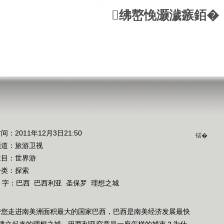
绋嶅悗灏濊瘯銆�
间：2011年12月3日21:50
锘�
频道：
旅游卫视
栏目：
世界游
分类：探索
 字：
巴西
巴西利亚
圣保罗
理想之城
》带您走进南美洲面积最大的国家巴西，巴西是南美经济发展最快
建立起来的理想之城，巴西利亚究竟是一座怎样的城市？为什