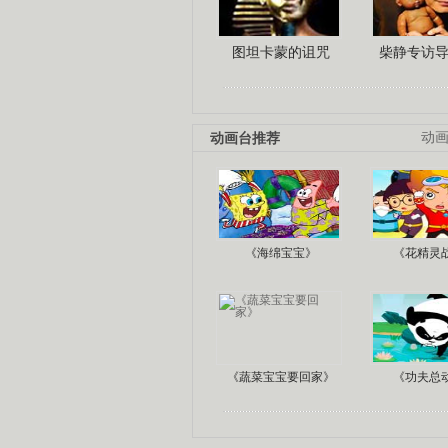
图坦卡蒙的诅咒
柴静专访
动画台推荐
动
《海绵宝宝》
《花精灵
《蔬菜宝宝要回家》
《功夫总