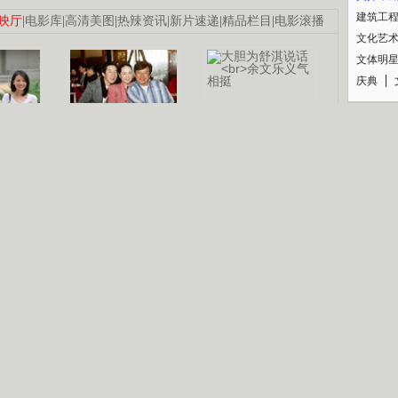
建筑工
映厅
|
电影库
|
高清美图
|
热辣资讯
|
新片速递
|
精品栏目
|
电影滚播
文化艺
文体明
庆典
纪录
认恋情
林凤娇为成龙
大胆为舒淇说话
利当妈
庆祝58岁生日
余文乐义气相挺
【明星】郑秀文备嫁衣等求婚
【热门】《香格里拉》全集在线看
【视频】张国强《王海涛今年41》
B
【热剧】《美人心计》在线观看
【热剧】姜文马苏《女人如花》全集
锘�
剧检索
|
热剧点播
|
电视剧库
|
趣味策划
|
CCTV-8官网
|
影视同期声