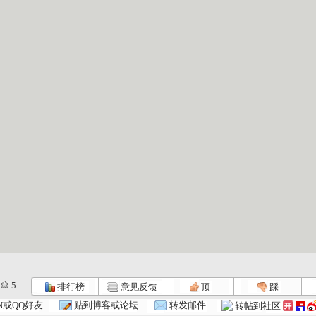
5
排行榜
意见反馈
顶
踩
N或QQ好友
贴到博客或论坛
转发邮件
转帖到社区