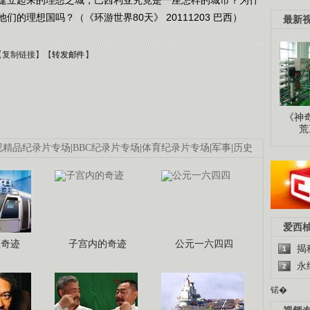
的理想国吗？（《环游世界80天》 20111203 巴西）
最新
【
复制链接
】【
转发邮件
】
《神
荒
视精品纪录片专场
|
BBC纪录片专场
|
体育纪录片专场
|
军事
|
历史
爱西
程奇迹
子宫内的奇迹
公元一六四四
揭
1
永
2
锘�