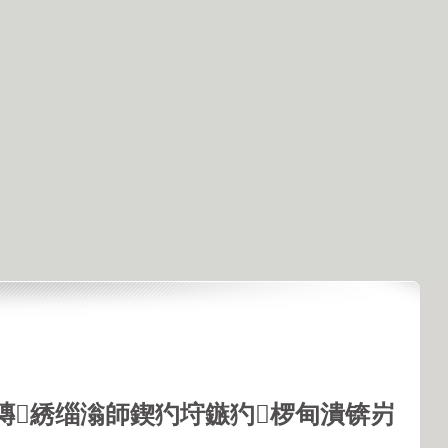
鏄綉缁滃師鍥犳垨鏃犳椤甸潰锛岃