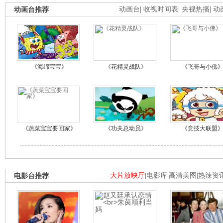
动画台推荐
动画台
|
收视时间表
|
央视热播
|
动
《海绵宝宝》
《花精灵战队》
《飞哥与小佛
《蔬菜宝宝要回家》
《功夫总动员》
《竞技大联盟
电影台推荐
大片放映厅
|
电影库
|
高清美图
|
热辣资