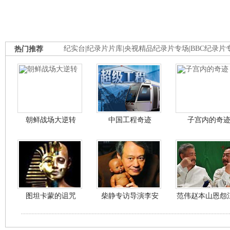
热门推荐
纪实台
|
纪录片片库
|
央视精品纪录片专场
|
BBC纪录片
朝鲜战场大逆转
中国工程奇迹
子宫内的奇
图坦卡蒙的诅咒
柴静专访导演李安
范伟赵本山恩怨