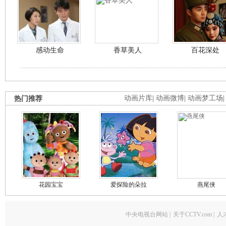
感动生命
香草美人
百花深处
热门推荐
动画片库
|
动画微博
|
动画梦工场
花园宝宝
爱探险的朵拉
燕尾侠
中央电视台网站
|
关于CCTV.com
|
人