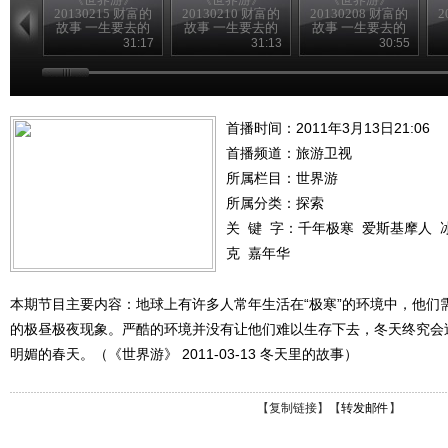
20130215 财富的
20130210 财富的
20130208 财富的
2
故事 一生要去的
故事 一生要去的
故事 一生要去的
地方
地方
地方
31:17
31:13
30:55
首播时间：2011年3月13日21:06
首播频道：
旅游卫视
所属栏目：
世界游
所属分类：探索
关 键 字：
千年极寒
爱斯基摩人
克
嘉年华
本期节目主要内容：地球上有许多人常年生活在“极寒”的环境中，他们
的极昼极夜现象。严酷的环境并没有让他们难以生存下去，冬天终究会
明媚的春天。（《世界游》 2011-03-13 冬天里的故事）
【
复制链接
】【
转发邮件
】