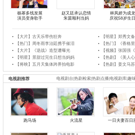
杨幂多线发展
赵又廷承认恋情
林凤娇为成
演员变身歌手
朱茵顺利当妈
庆祝58岁生
【大片】古天乐带伤狂奔
【明星】郑秀文备
【热门】周冬雨李治廷携手催泪
【热门】《香格里
【大片】《逆战》造型遭曝光
【视频】张国强《
【明星】景甜过完生日想当妈妈
【热剧】《美人心
【将映】五月天集体跨界拍电影
【热剧】姜文马苏
电视剧推荐
电视剧台
|
热剧检索
|
热剧点播
|
电视剧库
|
趣
跑马场
火流星
一日夫妻百日