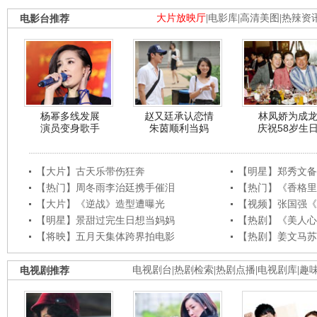
电影台推荐
大片放映厅
|
电影库
|
高清美图
|
热辣资
杨幂多线发展
赵又廷承认恋情
林凤娇为成
演员变身歌手
朱茵顺利当妈
庆祝58岁生
【大片】古天乐带伤狂奔
【明星】郑秀文备
【热门】周冬雨李治廷携手催泪
【热门】《香格里
【大片】《逆战》造型遭曝光
【视频】张国强《
【明星】景甜过完生日想当妈妈
【热剧】《美人心
【将映】五月天集体跨界拍电影
【热剧】姜文马苏
电视剧推荐
电视剧台
|
热剧检索
|
热剧点播
|
电视剧库
|
趣