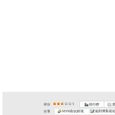
5
评分
排行榜
意
MSN或QQ好友
贴到博客或
分享