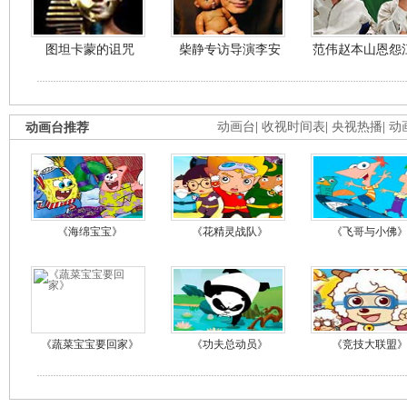
图坦卡蒙的诅咒
柴静专访导演李安
范伟赵本山恩怨
动画台推荐
动画台
|
收视时间表
|
央视热播
|
动
《海绵宝宝》
《花精灵战队》
《飞哥与小佛
《蔬菜宝宝要回家》
《功夫总动员》
《竞技大联盟