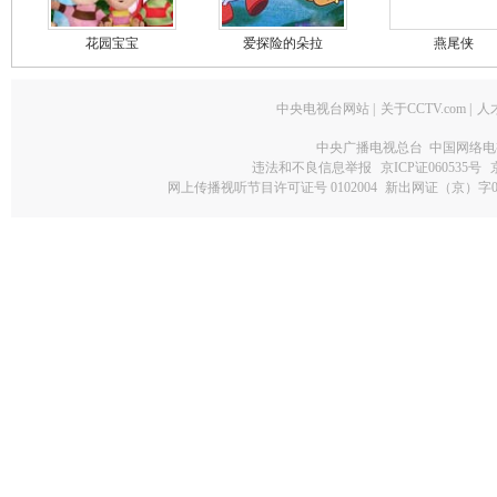
花园宝宝
爱探险的朵拉
燕尾侠
中央电视台网站
|
关于CCTV.com
|
人
中央广播电视总台 中国网络电
违法和不良信息举报
京ICP证060535号
网上传播视听节目许可证号 0102004
新出网证（京）字0