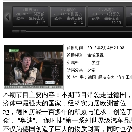
《世界游》
《世界游》
《世界游》
20130215 财富的
20130210 财富的
20130208 财富的
2
故事 一生要去的
故事 一生要去的
故事 一生要去的
地方
地方
地方
31:17
31:13
30:55
首播时间：2012年2月4日21:08
首播频道：
旅游卫视
所属栏目：
世界游
所属分类：探索
关 键 字：
德国
经济实力
汽车工
本期节目主要内容：本期节目带您走进德国
济体中最强大的国家，经济实力居欧洲首位
地，德国历经一百多年的积累与追求，创造了“奔
众”、“奥迪”、“保时捷”第一系列世界级汽车
不仅为德国创造了巨大的物质财富，同时也