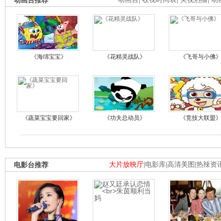
动画台推荐
《海绵宝宝》
《花精灵战队》
《飞哥与小佛
《蔬菜宝宝要回家》
《功夫总动员》
《竞技大联盟
电影台推荐
大片放映厅
|
电影库
|
高清美图
|
热辣资