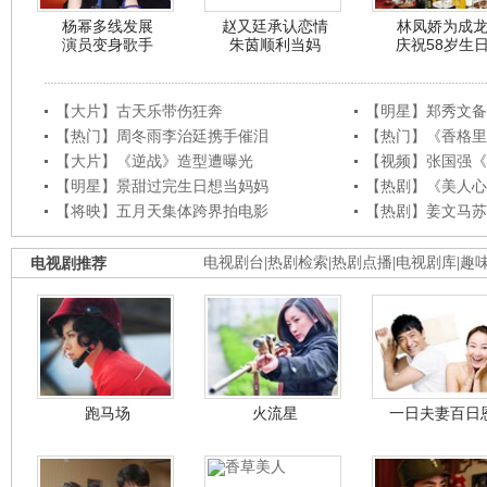
杨幂多线发展
赵又廷承认恋情
林凤娇为成
演员变身歌手
朱茵顺利当妈
庆祝58岁生
【大片】古天乐带伤狂奔
【明星】郑秀文备
【热门】周冬雨李治廷携手催泪
【热门】《香格里
【大片】《逆战》造型遭曝光
【视频】张国强《
【明星】景甜过完生日想当妈妈
【热剧】《美人心
【将映】五月天集体跨界拍电影
【热剧】姜文马苏
电视剧推荐
电视剧台
|
热剧检索
|
热剧点播
|
电视剧库
|
趣
跑马场
火流星
一日夫妻百日