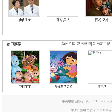
感动生命
香草美人
百花深处
热门推荐
动画片库
|
动画微博
|
动画梦工场
花园宝宝
爱探险的朵拉
燕尾侠
中央电视台网站
|
关于CCTV.com
|
人
中央广播电视总台 中国网络电