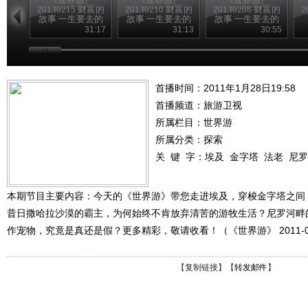
20130215 财富的
20130210 财富的
20130208 财富的
2
故事 一生要去的
故事 一生要去的
故事 一生要去的
地方
地方
地方
31:17
31:13
30:55
首播时间：2011年1月28日19:58
首播频道：
旅游卫视
所属栏目：
世界游
所属分类：探索
关 键 字：
埃及
金字塔
法老
尼罗
本期节目主要内容：今天的《世界游》带您走进埃及，穿梭金字塔之间
昔日撒哈拉沙漠的霸主，为何始终不肯放弃清苦的游牧生活？尼罗河畔
作宠物，究竟是真还是假？更多精彩，敬请收看！（《世界游》 2011-01
【
复制链接
】【
转发邮件
】