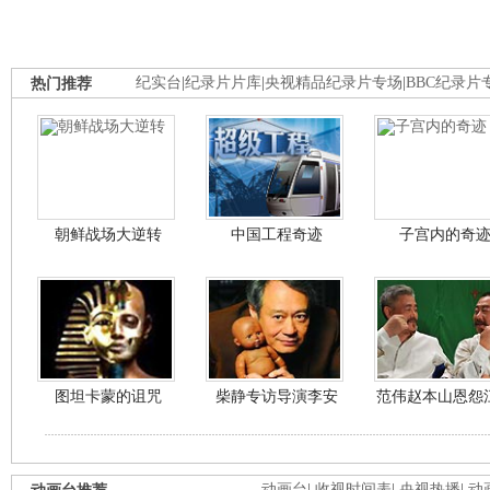
热门推荐
纪实台
|
纪录片片库
|
央视精品纪录片专场
|
BBC纪录片
朝鲜战场大逆转
中国工程奇迹
子宫内的奇
图坦卡蒙的诅咒
柴静专访导演李安
范伟赵本山恩怨
动画台
|
收视时间表
|
央视热播
|
动