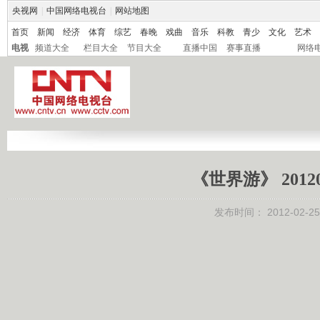
央视网
|
中国网络电视台
|
网站地图
首页
新闻
经济
体育
综艺
春晚
戏曲
音乐
科教
青少
文化
艺术
电视
频道大全
栏目大全
节目大全
直播中国
赛事直播
网络
《世界游》 201
发布时间：
2012-02-25