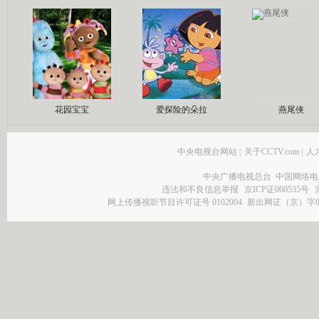
花园宝宝
爱探险的朵拉
燕尾侠
中央电视台网站
|
关于CCTV.com
|
人
中央广播电视总台 中国网络电
违法和不良信息举报
京ICP证060535号
网上传播视听节目许可证号 0102004
新出网证（京）字0