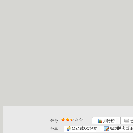
5
评分
排行榜
意
MSN或QQ好友
贴到博客或
分享