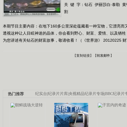
关 键 字：
钻石
伊丽莎白·泰勒
黄
割
本期节目主要内容：在地下160多公里深处蕴藏着一种宝物，它漂亮而
透视这种让人目眩神迷的晶体，你会看到野心、财富、爱情、以及牺牲
为您讲述有关钻石的财富故事，敬请收看！（《世界游》 20120225 财
【
复制链接
】【
转发邮件
】
热门推荐
纪实台
|
纪录片片库
|
央视精品纪录片专场
|
BBC纪录片