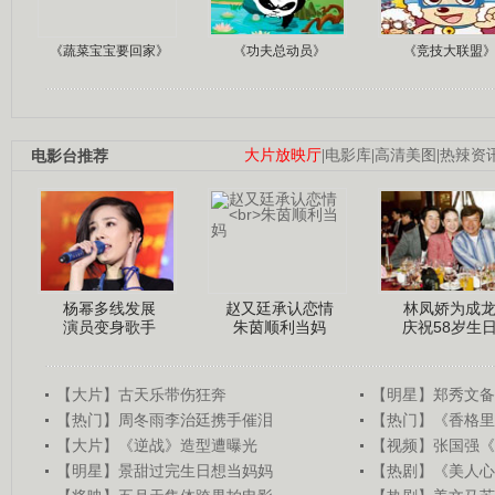
《蔬菜宝宝要回家》
《功夫总动员》
《竞技大联盟
电影台推荐
大片放映厅
|
电影库
|
高清美图
|
热辣资
杨幂多线发展
赵又廷承认恋情
林凤娇为成
演员变身歌手
朱茵顺利当妈
庆祝58岁生
【大片】古天乐带伤狂奔
【明星】郑秀文备
【热门】周冬雨李治廷携手催泪
【热门】《香格里
【大片】《逆战》造型遭曝光
【视频】张国强《
【明星】景甜过完生日想当妈妈
【热剧】《美人心