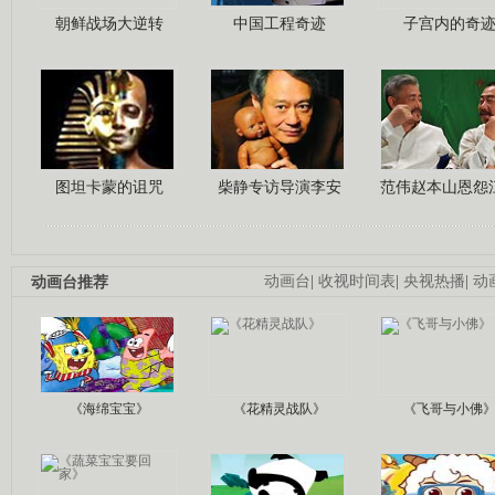
朝鲜战场大逆转
中国工程奇迹
子宫内的奇
图坦卡蒙的诅咒
柴静专访导演李安
范伟赵本山恩怨
动画台推荐
动画台
|
收视时间表
|
央视热播
|
动
《海绵宝宝》
《花精灵战队》
《飞哥与小佛