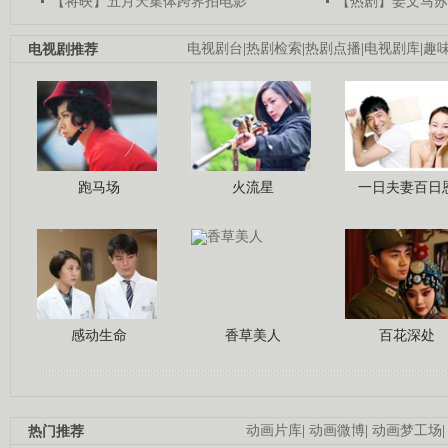
【将映】五月天集体跨界拍电影
【热剧】姜文马苏
电视剧推荐
电视剧台
|
热剧检索
|
热剧点播
|
电视剧库
|
趣
跑马场
火流星
一日夫妻百日
感动生命
香草美人
百花深处
热门推荐
动画片库
|
动画微博
|
动画梦工场