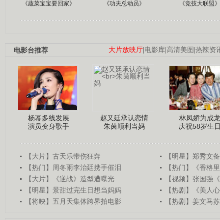
《蔬菜宝宝要回家》
《功夫总动员》
《竞技大联盟
电影台推荐
大片放映厅
|
电影库
|
高清美图
|
热辣资
杨幂多线发展
赵又廷承认恋情
林凤娇为成
演员变身歌手
朱茵顺利当妈
庆祝58岁生
【大片】古天乐带伤狂奔
【明星】郑秀文备
【热门】周冬雨李治廷携手催泪
【热门】《香格里
【大片】《逆战》造型遭曝光
【视频】张国强《
【明星】景甜过完生日想当妈妈
【热剧】《美人心
【将映】五月天集体跨界拍电影
【热剧】姜文马苏