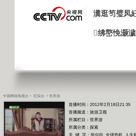
瀵逛笉璧凤
绋嶅悗灏
中国网络电视台
>
纪实台
>
世界游
首播时间：2012年2月18日21:35
首播频道：
旅游卫视
所属栏目：
世界游
所属分类：探索
关 键 字：
华尔街
全球危机
人生