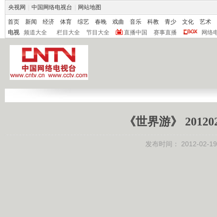
央视网
|
中国网络电视台
|
网站地图
首页
新闻
经济
体育
综艺
春晚
戏曲
音乐
科教
青少
文化
艺术
电视
频道大全
栏目大全
节目大全
直播中国
赛事直播
网络
《世界游》 2012
发布时间：
2012-02-19