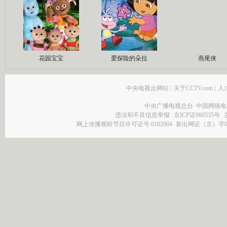
花园宝宝
爱探险的朵拉
燕尾侠
中央电视台网站
|
关于CCTV.com
|
人
中央广播电视总台 中国网络电
违法和不良信息举报
京ICP证060535号
网上传播视听节目许可证号 0102004
新出网证（京）字0