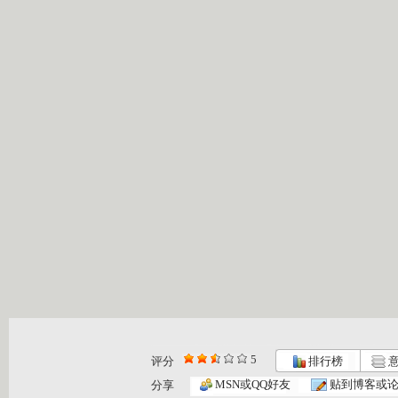
5
评分
排行榜
意
MSN或QQ好友
贴到博客或
分享