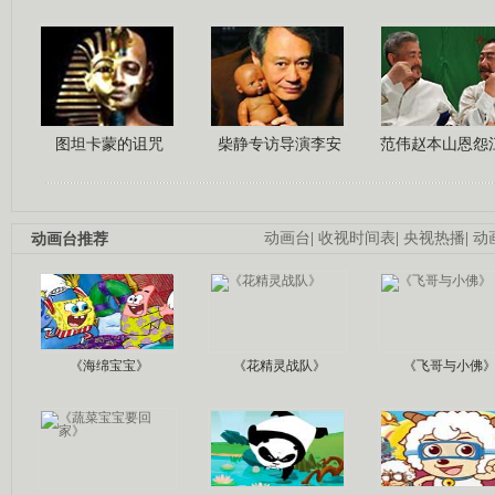
图坦卡蒙的诅咒
柴静专访导演李安
范伟赵本山恩怨
动画台推荐
动画台
|
收视时间表
|
央视热播
|
动
《海绵宝宝》
《花精灵战队》
《飞哥与小佛