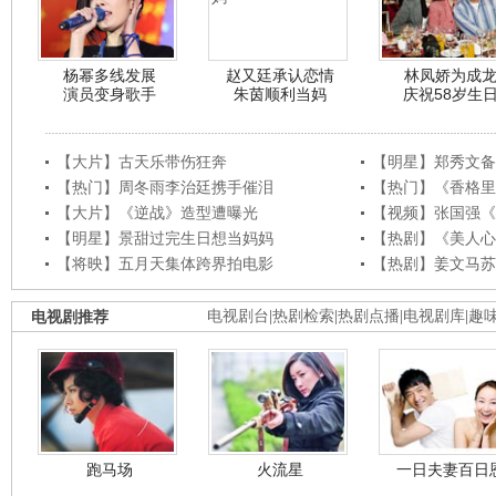
杨幂多线发展
赵又廷承认恋情
林凤娇为成
演员变身歌手
朱茵顺利当妈
庆祝58岁生
【大片】古天乐带伤狂奔
【明星】郑秀文备
【热门】周冬雨李治廷携手催泪
【热门】《香格里
【大片】《逆战》造型遭曝光
【视频】张国强《
【明星】景甜过完生日想当妈妈
【热剧】《美人心
【将映】五月天集体跨界拍电影
【热剧】姜文马苏
电视剧推荐
电视剧台
|
热剧检索
|
热剧点播
|
电视剧库
|
趣
跑马场
火流星
一日夫妻百日