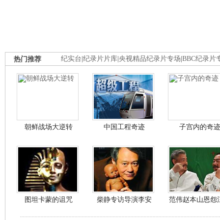
热门推荐
纪实台
|
纪录片片库
|
央视精品纪录片专场
|
BBC纪录片
朝鲜战场大逆转
中国工程奇迹
子宫内的奇
图坦卡蒙的诅咒
柴静专访导演李安
范伟赵本山恩怨