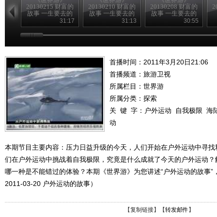
20130215 财富的
20130210 财富的
20130208 财富的
2
故事 一生要去的
故事 一生要去的
故事 一生要去的
地方
地方
地方
31:17
31:13
30:55
首播时间：2011年3月20日21:06
首播频道：
旅游卫视
所属栏目：
世界游
所属分类：探索
关 键 字：
户外运动
自我极限
海
动
本期节目主要内容：压力日益升级的今天，人们开始在户外运动中寻找
们在户外运动中挑战着自我极限，究竟是什么成就了今天的户外运动？
哪一种是不能错过的体验？本期《世界游》为您讲述“户外运动的故事”
2011-03-20 户外运动的故事）
【
复制链接
】【
转发邮件
】