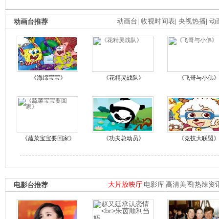
动画台推荐
动画台
|
收视时间表
|
央视热播
|
动
《海绵宝宝》
《花精灵战队》
《飞哥与小佛
《蔬菜宝宝要回家》
《功夫总动员》
《竞技大联盟
电影台推荐
大片放映厅
|
电影库
|
高清美图
|
热辣资