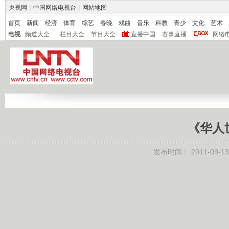
央视网
|
中国网络电视台
|
网站地图
首页
新闻
经济
体育
综艺
春晚
戏曲
音乐
科教
青少
文化
艺术
电视
频道大全
栏目大全
节目大全
直播中国
赛事直播
网络
《华人世
发布时间：
2011-09-13