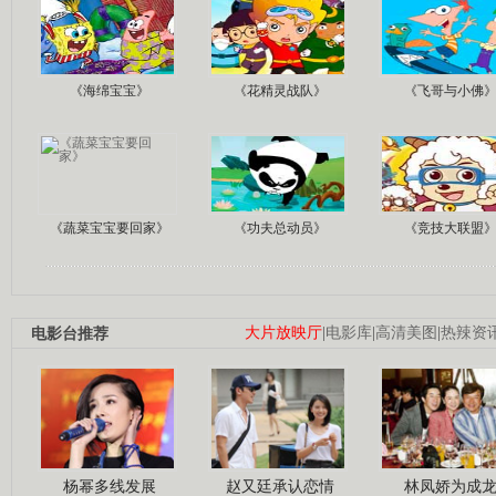
《海绵宝宝》
《花精灵战队》
《飞哥与小佛
《蔬菜宝宝要回家》
《功夫总动员》
《竞技大联盟
电影台推荐
大片放映厅
|
电影库
|
高清美图
|
热辣资
杨幂多线发展
赵又廷承认恋情
林凤娇为成