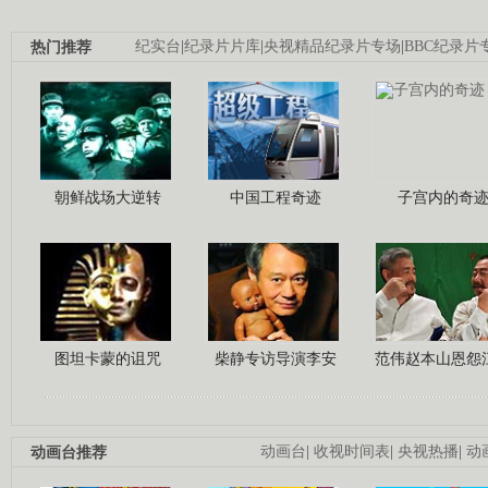
热门推荐
纪实台
|
纪录片片库
|
央视精品纪录片专场
|
BBC纪录片
朝鲜战场大逆转
中国工程奇迹
子宫内的奇
图坦卡蒙的诅咒
柴静专访导演李安
范伟赵本山恩怨
动画台推荐
动画台
|
收视时间表
|
央视热播
|
动