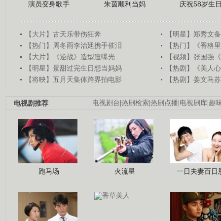
演员变身歌手
朱茵顺利当妈
庆祝58岁生
【大片】古天乐带伤狂奔
【明星】郑秀文备
【热门】周冬雨李治廷携手催泪
【热门】《香格里
【大片】《逆战》造型遭曝光
【视频】张国强《
【明星】景甜过完生日想当妈妈
【热剧】《美人心
【将映】五月天集体跨界拍电影
【热剧】姜文马苏
电视剧推荐
电视剧台
|
热剧检索
|
热剧点播
|
电视剧库
|
趣
跑马场
火流星
一日夫妻百日