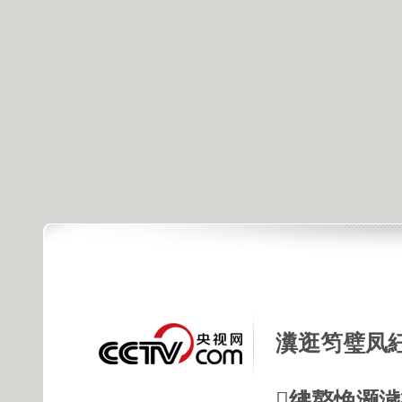
瀵逛笉璧凤
绋嶅悗灏