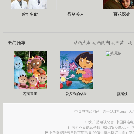
感动生命
香草美人
百花深处
热门推荐
动画片库
|
动画微博
|
动画梦工场
花园宝宝
爱探险的朵拉
燕尾侠
中央电视台网站
|
关于CCTV.com
|
人
中央广播电视总台 中国网络电
违法和不良信息举报
京ICP证060535号
网上传播视听节目许可证号 0102004
新出网证（京）字0