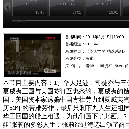
20110718
20110714
20110705
18:45
19:01
19:01
首播时间：2011年8月15日13:00
首播频道：
CCTV-4
所属栏目：
《华人世界·精选系列》
所属分类：探索
关 键 字：
老华工
司徒乔
浮云
薛
本节目主要内容：1、华人足迹：司徒乔与三位
夏威夷王国与美国签订互惠条约，夏威夷的
国，美国资本家诱骗中国青壮劳力到夏威夷淘
历53年的苦难劳作，最后只剩下九人生还祖
华工回国的船上相遇，为他们画下了此画。2
姐”张莉的多彩人生：张莉经过海选出演了薛