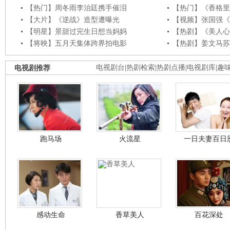
【热门】周冬雨李治廷携手催泪
【热门】《香格里
【大片】《逆战》造型遭曝光
【视频】张国强《
【明星】景甜过完生日想当妈妈
【热剧】《美人心
【将映】五月天集体跨界拍电影
【热剧】姜文马苏
电视剧推荐
电视剧台
|
热剧检索
|
热剧点播
|
电视剧库
|
趣
跑马场
火流星
一日夫妻百日
感动生命
香草美人
百花深处