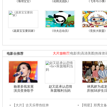
《海绵宝宝》
《花精灵战队》
《飞哥与小佛
《蔬菜宝宝要回家》
《功夫总动员》
《竞技大联盟
电影台推荐
大片放映厅
|
电影库
|
高清美图
|
热辣资
杨幂多线发展
赵又廷承认恋情
林凤娇为成
演员变身歌手
朱茵顺利当妈
庆祝58岁生
【大片】古天乐带伤狂奔
【明星】郑秀文备