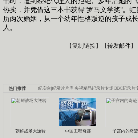
书时，遭到经纪代理人的拒绝。多年后她的《K
热卖，并凭借这三本书获得“罗马文学奖”。
历两次婚姻，从一个幼年性格叛逆的孩子成
人。
【
复制链接
】【
转发邮件
】
热门推荐
纪实台
|
纪录片片库
|
央视精品纪录片专场
|
BBC纪录片
朝鲜战场大逆转
中国工程奇迹
子宫内的奇