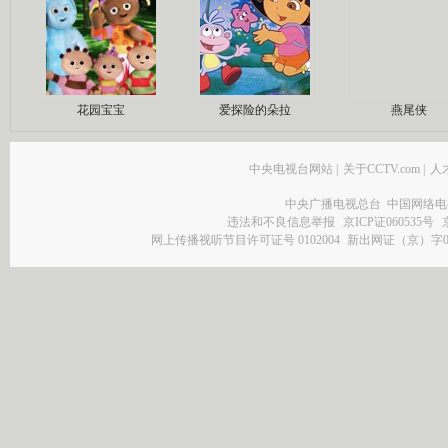
花园宝宝
爱探险的朵拉
燕尾侠
中央电视台网站
|
关于CCTV.com
|
人
中央广播电视总台 中国网络电
违法和不良信息举报
京ICP证060535号
网上传播视听节目许可证号 0102004
新出网证（京）字0