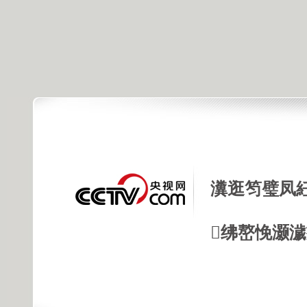
瀵逛笉璧凤
绋嶅悗灏