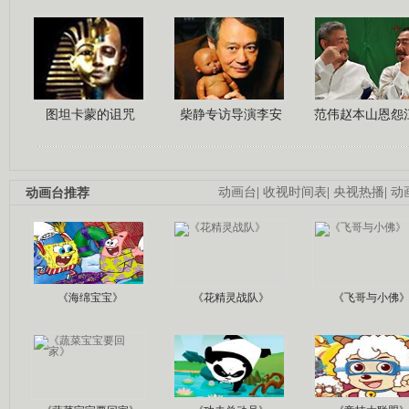
图坦卡蒙的诅咒
柴静专访导演李安
范伟赵本山恩怨
动画台推荐
动画台
|
收视时间表
|
央视热播
|
动
《海绵宝宝》
《花精灵战队》
《飞哥与小佛