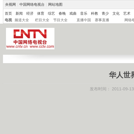
央视网
|
中国网络电视台
|
网站地图
首页
新闻
经济
体育
综艺
春晚
戏曲
音乐
科教
青少
文化
艺术
电视
频道大全
栏目大全
节目大全
直播中国
赛事直播
网络
华人世界 
发布时间：
2011-09-13