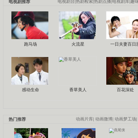
电视剧推荐
电视剧台
|
热剧检索
|
热剧点播
|
电视剧库
|
趣
跑马场
火流星
一日夫妻百日
感动生命
香草美人
百花深处
热门推荐
动画片库
|
动画微博
|
动画梦工场