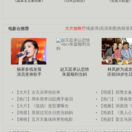
《蔬菜宝宝要回家》
《功夫总动员》
《竞技大联盟
电影台推荐
大片放映厅
|
电影库
|
高清美图
|
热辣资
杨幂多线发展
赵又廷承认恋情
林凤娇为成
演员变身歌手
朱茵顺利当妈
庆祝58岁生
【大片】古天乐带伤狂奔
【明星】郑秀文备
【热门】周冬雨李治廷携手催泪
【热门】《香格里
【大片】《逆战》造型遭曝光
【视频】张国强《
【明星】景甜过完生日想当妈妈
【热剧】《美人心
【将映】五月天集体跨界拍电影
【热剧】姜文马苏