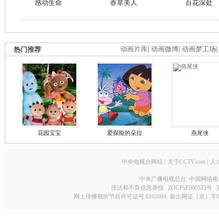
感动生命
香草美人
百花深处
热门推荐
动画片库
|
动画微博
|
动画梦工场
花园宝宝
爱探险的朵拉
燕尾侠
中央电视台网站
|
关于CCTV.com
|
人
中央广播电视总台 中国网络电
违法和不良信息举报
京ICP证060535号
网上传播视听节目许可证号 0102004
新出网证（京）字0