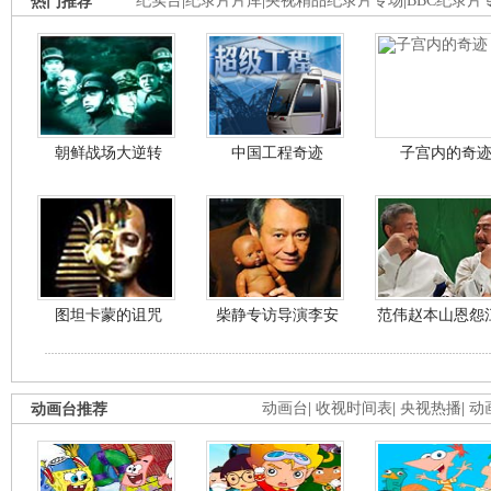
热门推荐
纪实台
|
纪录片片库
|
央视精品纪录片专场
|
BBC纪录片
朝鲜战场大逆转
中国工程奇迹
子宫内的奇
图坦卡蒙的诅咒
柴静专访导演李安
范伟赵本山恩怨
动画台推荐
动画台
|
收视时间表
|
央视热播
|
动