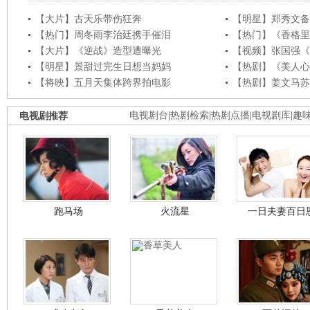
【大片】古天乐带伤狂奔
【明星】郑秀文备
【热门】周冬雨李治廷携手催泪
【热门】《香格里
【大片】《逆战》造型遭曝光
【视频】张国强《
【明星】景甜过完生日想当妈妈
【热剧】《美人心
【将映】五月天集体跨界拍电影
【热剧】姜文马苏
电视剧推荐
电视剧台
|
热剧检索
|
热剧点播
|
电视剧库
|
趣
跑马场
火流星
一日夫妻百日