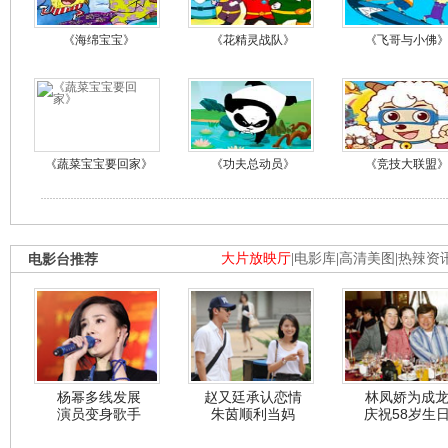
《海绵宝宝》
《花精灵战队》
《飞哥与小佛
《蔬菜宝宝要回家》
《功夫总动员》
《竞技大联盟
电影台推荐
大片放映厅
|
电影库
|
高清美图
|
热辣资
杨幂多线发展
赵又廷承认恋情
林凤娇为成
演员变身歌手
朱茵顺利当妈
庆祝58岁生