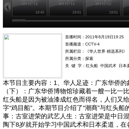
20110718
20110714
20110705
18:45
19:01
19:01
首播时间：2011年8月19日19:25
首播频道：
CCTV-4
所属栏目：
《华人世界·精选系列》
所属分类：探索
关 键 字：
红头船
中国武术
日本
本节目主要内容：1、华人足迹：广东华侨的象
（下）：广东华侨博物馆珍藏着一艘一比一
红头船是因为被油漆成红色而得名，人们又
字“鸡目船”。本期节目介绍了“潮商”与红头船
事：古室进荣的武艺人生：古室进荣是中日
陶下8岁就开始学习中国武术和日本柔道，在