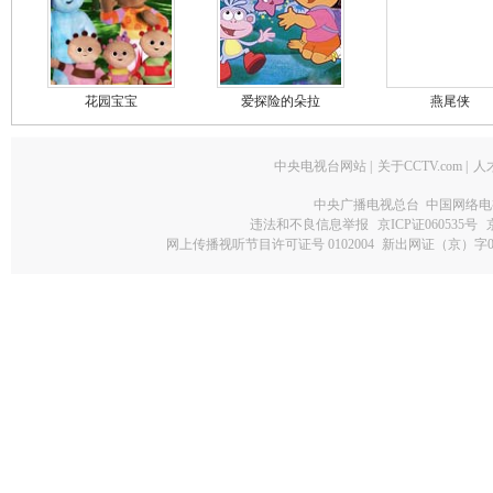
花园宝宝
爱探险的朵拉
燕尾侠
中央电视台网站
|
关于CCTV.com
|
人
中央广播电视总台 中国网络电
违法和不良信息举报
京ICP证060535号
网上传播视听节目许可证号 0102004
新出网证（京）字0