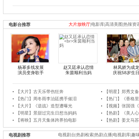
电影台推荐
大片放映厅
|
电影库
|
高清美图
|
热辣资
杨幂多线发展
赵又廷承认恋情
林凤娇为成
演员变身歌手
朱茵顺利当妈
庆祝58岁生
【大片】古天乐带伤狂奔
【明星】郑秀文备
【热门】周冬雨李治廷携手催泪
【热门】《香格里
【大片】《逆战》造型遭曝光
【视频】张国强《
【明星】景甜过完生日想当妈妈
【热剧】《美人心
【将映】五月天集体跨界拍电影
【热剧】姜文马苏
电视剧推荐
电视剧台
|
热剧检索
|
热剧点播
|
电视剧库
|
趣