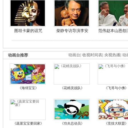
图坦卡蒙的诅咒
柴静专访导演李安
范伟赵本山恩怨
动画台推荐
动画台
|
收视时间表
|
央视热播
|
动
《海绵宝宝》
《花精灵战队》
《飞哥与小佛
《蔬菜宝宝要回家》
《功夫总动员》
《竞技大联盟