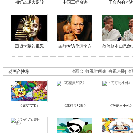
朝鲜战场大逆转
中国工程奇迹
子宫内的奇
图坦卡蒙的诅咒
柴静专访导演李安
范伟赵本山恩怨
动画台推荐
动画台
|
收视时间表
|
央视热播
|
动
《海绵宝宝》
《花精灵战队》
《飞哥与小佛