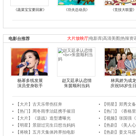
《蔬菜宝宝要回家》
《功夫总动员》
《竞技大联盟
电影台推荐
大片放映厅
|
电影库
|
高清美图
|
热辣资
杨幂多线发展
赵又廷承认恋情
林凤娇为成
演员变身歌手
朱茵顺利当妈
庆祝58岁生
【大片】古天乐带伤狂奔
【明星】郑秀文备
【热门】周冬雨李治廷携手催泪
【热门】《香格里
【大片】《逆战》造型遭曝光
【视频】张国强《
【明星】景甜过完生日想当妈妈
【热剧】《美人心
【将映】五月天集体跨界拍电影
【热剧】姜文马苏