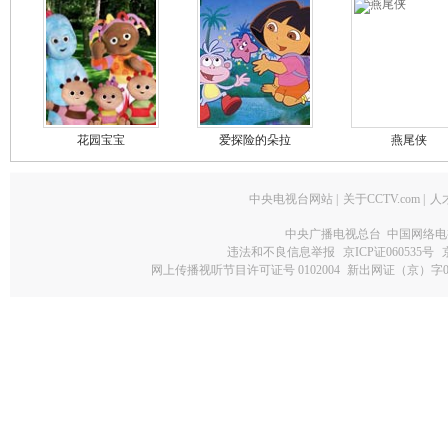
花园宝宝
爱探险的朵拉
燕尾侠
中央电视台网站
|
关于CCTV.com
|
人
中央广播电视总台 中国网络电
违法和不良信息举报
京ICP证060535号
网上传播视听节目许可证号 0102004
新出网证（京）字0