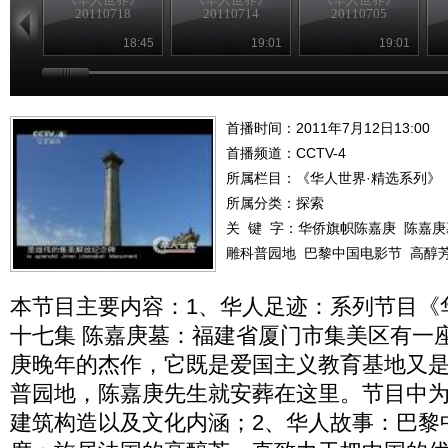
20110718
20110714
20110705
18:45
19:01
19:01
首播时间：2011年7月12日13:00
首播频道：
CCTV-4
所属栏目：
《华人世界·精选系列》
所属分类：探索
关 键 字：
华侨旗帜陈嘉庚
陈嘉庚
雕科普园地
巴黎中国电影节
高醇
本节目主要内容：1、华人足迹：系列节目《
十七集 陈嘉庚墓：福建省厦门市集美区有一
庚晚年的杰作，它既是爱国主义教育基地又
普园地，陈嘉庚先生就安葬在这里。节目中
建筑构造以及文化内涵；2、华人故事：巴黎