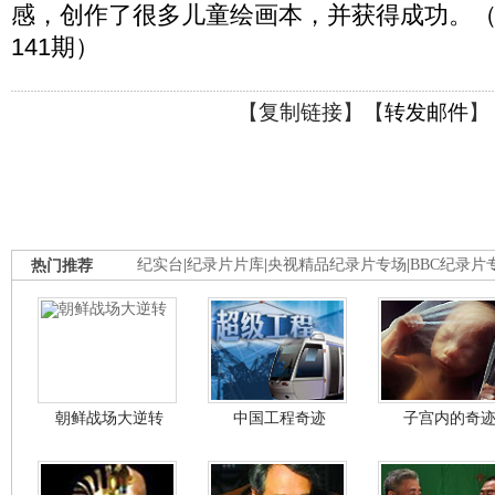
感，创作了很多儿童绘画本，并获得成功。（华人
141期）
【
复制链接
】【
转发邮件
】
热门推荐
纪实台
|
纪录片片库
|
央视精品纪录片专场
|
BBC纪录片
朝鲜战场大逆转
中国工程奇迹
子宫内的奇