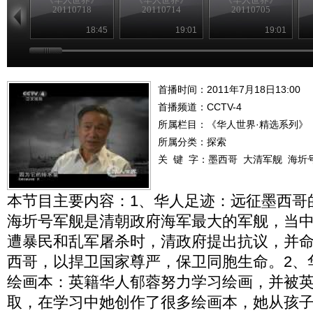
20110718
20110714
20110705
18:45
19:01
19:01
首播时间：2011年7月18日13:00
首播频道：
CCTV-4
所属栏目：
《华人世界·精选系列》
所属分类：探索
关 键 字：
墨西哥
大清军舰
海圻
本节目主要内容：1、华人足迹：远征墨西哥
海圻号军舰是清朝政府海军最大的军舰，当
遭暴民和乱军屠杀时，清政府提出抗议，并
西哥，以捍卫国家尊严，保卫同胞生命。2、
绘画本：英籍华人郁蓉努力学习绘画，并被
取，在学习中她创作了很多绘画本，她从孩