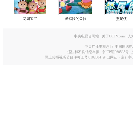
花园宝宝
爱探险的朵拉
燕尾侠
中央电视台网站
|
关于CCTV.com
|
人
中央广播电视总台 中国网络电
违法和不良信息举报
京ICP证060535号
网上传播视听节目许可证号 0102004
新出网证（京）字0