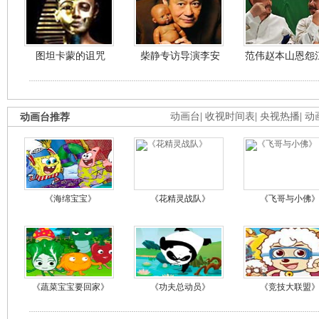
图坦卡蒙的诅咒
柴静专访导演李安
范伟赵本山恩怨
动画台推荐
动画台
|
收视时间表
|
央视热播
|
动
《海绵宝宝》
《花精灵战队》
《飞哥与小佛
《蔬菜宝宝要回家》
《功夫总动员》
《竞技大联盟