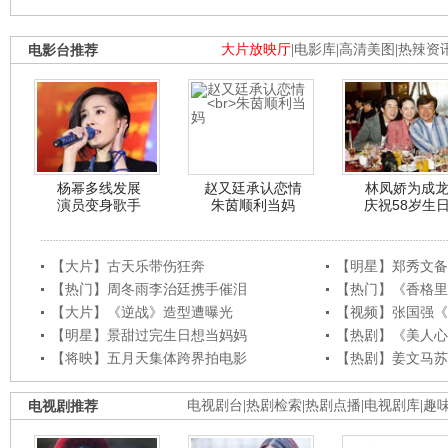
电影台推荐
大片放映厅
|
电影库
|
高清美图
|
热辣资
杨幂多线发展
赵又廷承认恋情
林凤娇为成
演员变身歌手
朱茵顺利当妈
庆祝58岁生
【大片】古天乐带伤狂奔
【明星】郑秀文备
【热门】周冬雨李治廷携手催泪
【热门】《香格里
【大片】《逆战》造型遭曝光
【视频】张国强《
【明星】景甜过完生日想当妈妈
【热剧】《美人心
【将映】五月天集体跨界拍电影
【热剧】姜文马苏
电视剧推荐
电视剧台
|
热剧检索
|
热剧点播
|
电视剧库
|
趣