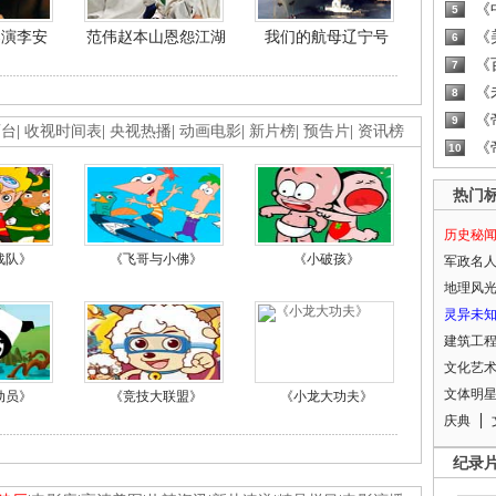
《
5
导演李安
范伟赵本山恩怨江湖
我们的航母辽宁号
《
6
《
7
《
8
《
9
画台
|
收视时间表
|
央视热播
|
动画电影
|
新片榜
|
预告片
|
资讯榜
《
10
热门
历史秘
战队》
《飞哥与小佛》
《小破孩》
军政名
地理风
灵异未
建筑工
文化艺
文体明
动员》
《竞技大联盟》
《小龙大功夫》
庆典
纪录