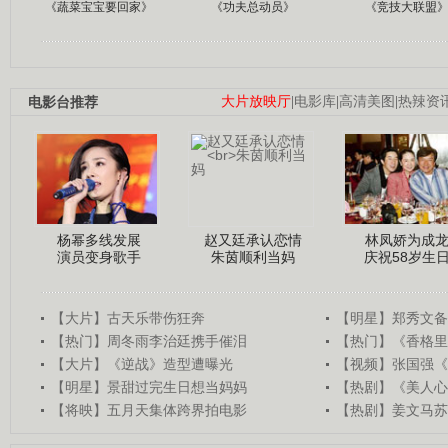
《蔬菜宝宝要回家》
《功夫总动员》
《竞技大联盟
电影台推荐
大片放映厅
|
电影库
|
高清美图
|
热辣资
杨幂多线发展
赵又廷承认恋情
林凤娇为成
演员变身歌手
朱茵顺利当妈
庆祝58岁生
【大片】古天乐带伤狂奔
【明星】郑秀文备
【热门】周冬雨李治廷携手催泪
【热门】《香格里
【大片】《逆战》造型遭曝光
【视频】张国强《
【明星】景甜过完生日想当妈妈
【热剧】《美人心
【将映】五月天集体跨界拍电影
【热剧】姜文马苏