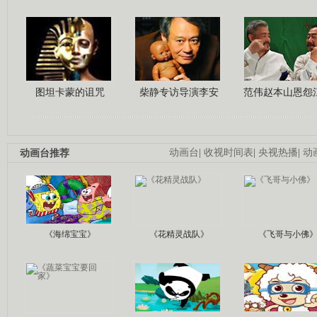
图坦卡蒙的诅咒
柴静专访导演李安
范伟赵本山恩怨
动画台推荐
动画台
|
收视时间表
|
央视热播
|
动
《海绵宝宝》
《花精灵战队》
《飞哥与小佛