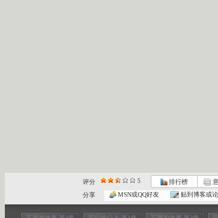
5
评分
排行榜
意
MSN或QQ好友
贴到博客或
分享
石屏的故事 第3集
西行的公主 第1集
石屏的故事 第2集
西