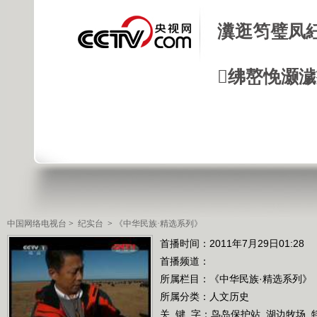
瀵逛笉璧凤
绋嶅悗灏
中国网络电视台
>
纪实台
>
《中华民族·精选系列》
首播时间：2011年7月29日01:28
首播频道：
所属栏目：
《中华民族·精选系列》
所属分类：人文历史
关 键 字：
鸟岛保护站
湖边牧场