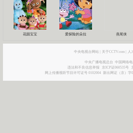
花园宝宝
爱探险的朵拉
燕尾侠
中央电视台网站
|
关于CCTV.com
|
人
中央广播电视总台 中国网络电
违法和不良信息举报
京ICP证060535号
网上传播视听节目许可证号 0102004
新出网证（京）字0