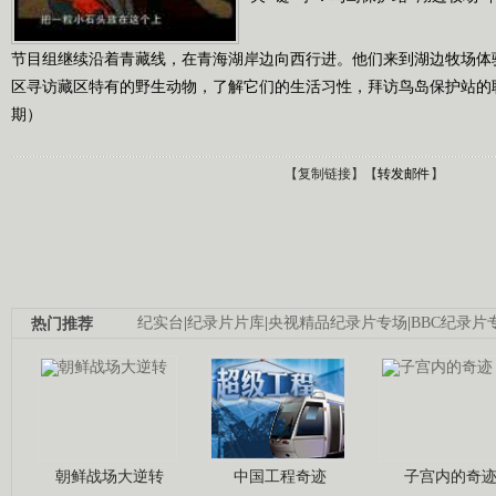
节目组继续沿着青藏线，在青海湖岸边向西行进。他们来到湖边牧场体
区寻访藏区特有的野生动物，了解它们的生活习性，拜访鸟岛保护站的职工。
期）
【
复制链接
】【
转发邮件
】
热门推荐
纪实台
|
纪录片片库
|
央视精品纪录片专场
|
BBC纪录片
朝鲜战场大逆转
中国工程奇迹
子宫内的奇