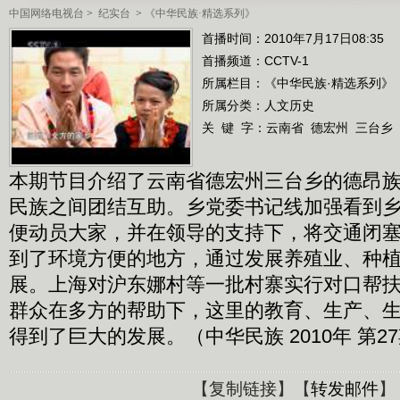
中国网络电视台
>
纪实台
>
《中华民族·精选系列》
首播时间：2010年7月17日08:35
首播频道：
CCTV-1
所属栏目：
《中华民族·精选系列》
所属分类：人文历史
关 键 字：
云南省
德宏州
三台乡
本期节目介绍了云南省德宏州三台乡的德昂
民族之间团结互助。乡党委书记线加强看到
便动员大家，并在领导的支持下，将交通闭
到了环境方便的地方，通过发展养殖业、种
展。上海对沪东娜村等一批村寨实行对口帮
群众在多方的帮助下，这里的教育、生产、
得到了巨大的发展。（中华民族 2010年 第2
【
复制链接
】【
转发邮件
】