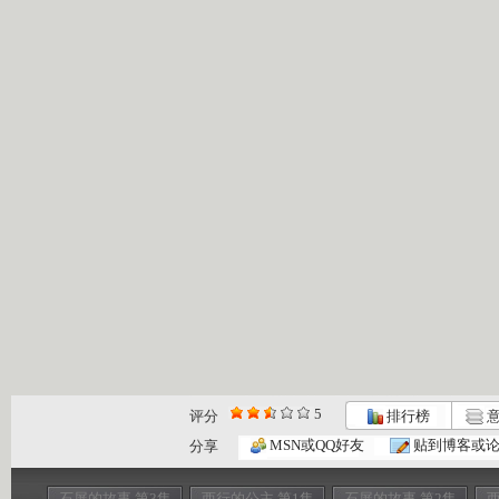
5
评分
排行榜
意
MSN或QQ好友
贴到博客或
分享
石屏的故事 第3集
西行的公主 第1集
石屏的故事 第2集
西