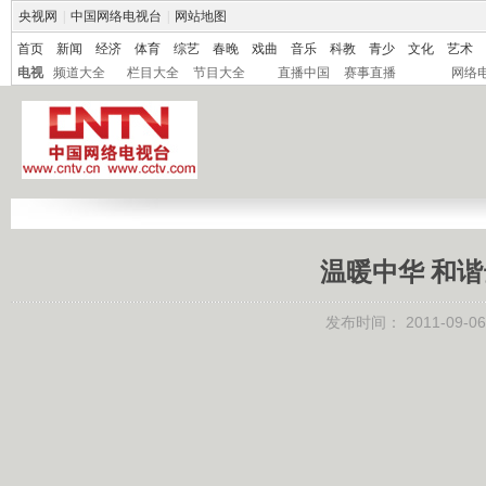
央视网
|
中国网络电视台
|
网站地图
首页
新闻
经济
体育
综艺
春晚
戏曲
音乐
科教
青少
文化
艺术
电视
频道大全
栏目大全
节目大全
直播中国
赛事直播
网络
温暖中华 和谐
发布时间：
2011-09-06