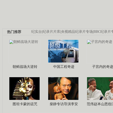
热门推荐
纪实台
|
纪录片片库
|
央视精品纪录片专场
|
BBC纪录片
朝鲜战场大逆转
中国工程奇迹
子宫内的奇
图坦卡蒙的诅咒
柴静专访导演李安
范伟赵本山恩怨