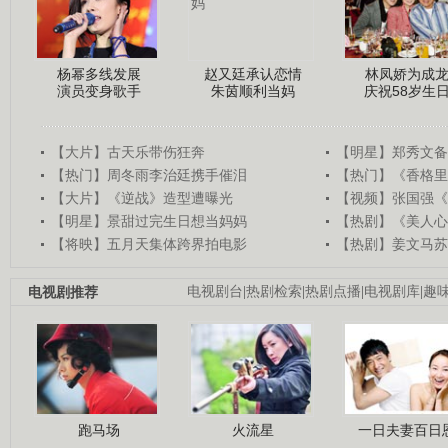
杨幂多线发展
赵又廷承认恋情
林凤娇为成
演员变身歌手
朱茵顺利当妈
庆祝58岁生
【大片】古天乐带伤狂奔
【明星】郑秀文备
【热门】周冬雨李治廷携手催泪
【热门】《香格里
【大片】《逆战》造型遭曝光
【视频】张国强《
【明星】景甜过完生日想当妈妈
【热剧】《美人心
【将映】五月天集体跨界拍电影
【热剧】姜文马苏
电视剧推荐
电视剧台
|
热剧检索
|
热剧点播
|
电视剧库
|
趣
跑马场
火流星
一日夫妻百日