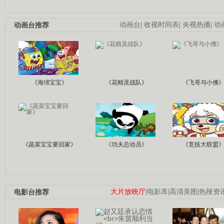
动画台推荐
动画台
|
收视时间表
|
央视热播
|
动
《海绵宝宝》
《花精灵战队》
《飞哥与小佛
《蔬菜宝宝要回家》
《功夫总动员》
《竞技大联盟
电影台推荐
大片放映厅
|
电影库
|
高清美图
|
热辣资