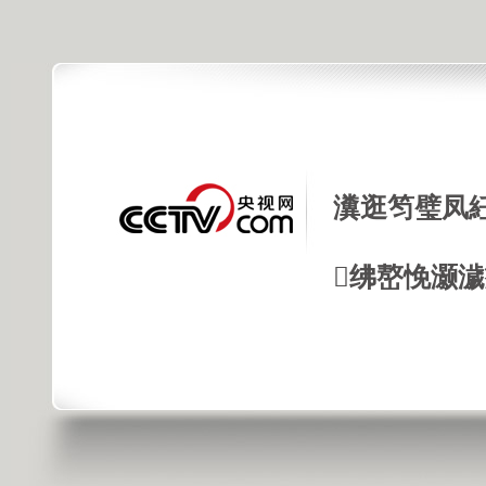
瀵逛笉璧凤
绋嶅悗灏