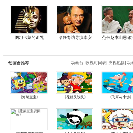
图坦卡蒙的诅咒
柴静专访导演李安
范伟赵本山恩怨
动画台推荐
动画台
|
收视时间表
|
央视热播
|
动
《海绵宝宝》
《花精灵战队》
《飞哥与小佛