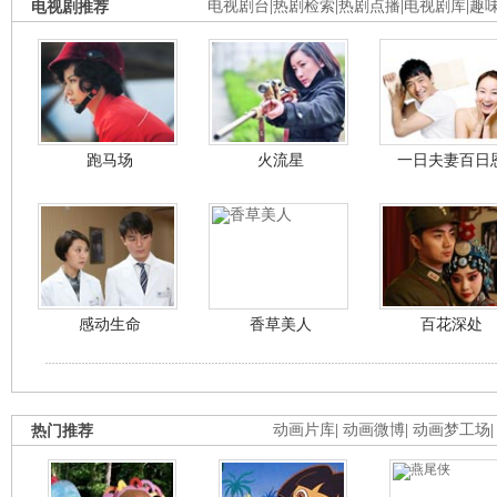
电视剧推荐
电视剧台
|
热剧检索
|
热剧点播
|
电视剧库
|
趣
跑马场
火流星
一日夫妻百日
感动生命
香草美人
百花深处
热门推荐
动画片库
|
动画微博
|
动画梦工场