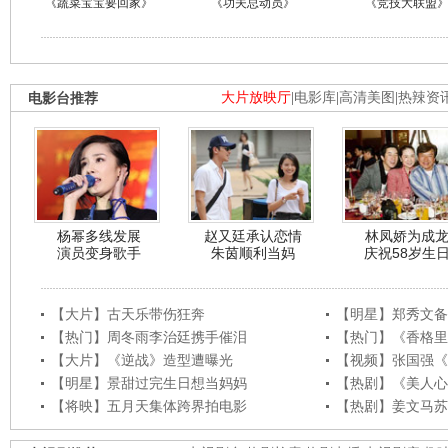
《蔬菜宝宝要回家》
《功夫总动员》
《竞技大联盟
电影台推荐
大片放映厅
|
电影库
|
高清美图
|
热辣资
杨幂多线发展
赵又廷承认恋情
林凤娇为成
演员变身歌手
朱茵顺利当妈
庆祝58岁生
【大片】古天乐带伤狂奔
【明星】郑秀文备
【热门】周冬雨李治廷携手催泪
【热门】《香格里
【大片】《逆战》造型遭曝光
【视频】张国强《
【明星】景甜过完生日想当妈妈
【热剧】《美人心
【将映】五月天集体跨界拍电影
【热剧】姜文马苏