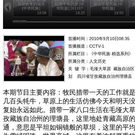
马背驮来的城市
松赞干布的梦 [中
探访豆腐西施 [中
[中华民族]
华民族] 201107
华民族]
19:58
19:25
19:55
首播时间：2010年9月10日08:35
首播频道：
CCTV-1
所属栏目：
《中华民族·精选系列》
所属分类：人文历史
关 键 字：
毛垭大草原
藏族自治区
划
四川省甘孜藏族自治州理塘县
本期节目主要内容：牧民措带一天的工作就
几百头牦牛，草原上的生活仿佛今天和明天
复始永远如此。措带一家八口生活在毛垭大
孜藏族自治州的理塘县，这里地处青藏高原
通，意思是平坦如铜镜般的草坝，这里的平均海