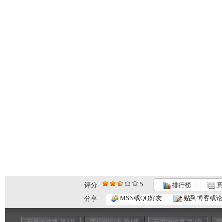
5
评分
排行榜
意
MSN或QQ好友
贴到博客或
分享
石屏的故事 第3集
西行的公主 第1集
石屏的故事 第2集
西