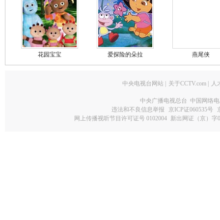
花园宝宝
爱探险的朵拉
燕尾侠
中央电视台网站
|
关于CCTV.com
|
人
中央广播电视总台 中国网络电
违法和不良信息举报
京ICP证060535号
网上传播视听节目许可证号 0102004
新出网证（京）字0