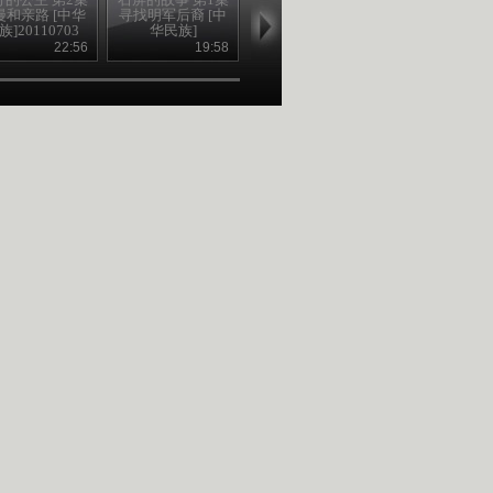
漫和亲路 [中华
寻找明军后裔 [中
情长路更长 [中华
行的公主 第5
族]20110703
华民族]
民族]20110704
爱在山水间
2011070
22:56
19:58
19:25
19