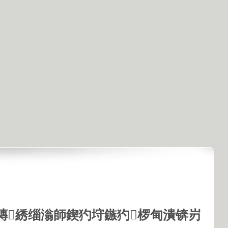
鏄綉缁滃師鍥犳垨鏃犳椤甸潰锛岃