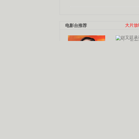
电影台推荐
大片放
杨幂多线发展
赵又廷承
演员变身歌手
朱茵顺
【大片】古天乐带伤狂奔
【热门】周冬雨李治廷携手催泪
【大片】《逆战》造型遭曝光
【明星】景甜过完生日想当妈妈
【将映】五月天集体跨界拍电影
电视剧推荐
电视剧台
|
热