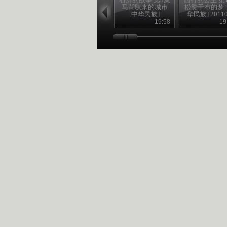
马背驮来的城市
松赞干布的梦 
[中华民族]
华民族] 2011
19:58
19