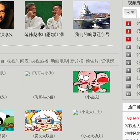
视频
本周
《
1
《
2
导演李安
范伟赵本山恩怨江湖
我们的航母辽宁号
《
3
《
4
《
5
画台
|
收视时间表
|
央视热播
|
动画电影
|
新片榜
|
预告片
|
资讯榜
《
6
《
7
《
8
《
9
《
10
战队》
《飞哥与小佛》
《小破孩》
热门
历史秘
军政名
地理风
动员》
《竞技大联盟》
《小龙大功夫》