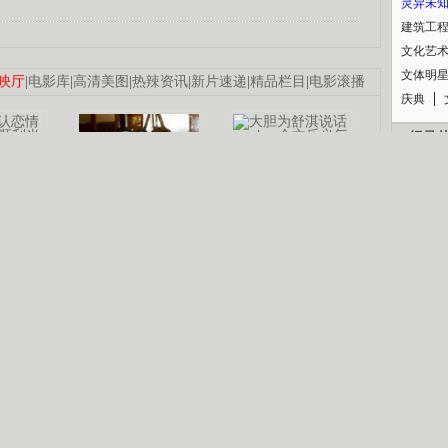
灵异未
建筑工
文化艺
文体明
映厅
|
电影库
|
高清美图
|
热辣资讯
|
新片速递
|
精品栏目
|
电影滚播
庆典
纪录
认恋情
林凤娇为成龙
大胆为舒淇说话
利当妈
庆祝58岁生日
余文乐义气相挺
【明星】郑秀文备嫁衣等求婚
B
【热门】《香格里拉》全集在线看
【视频】张国强《王海涛今年41》
锘�
【热剧】《美人心计》在线观看
【热剧】姜文马苏《女人如花》全集
剧检索
|
热剧点播
|
电视剧库
|
趣味策划
|
CCTV-8官网
|
影视同期声