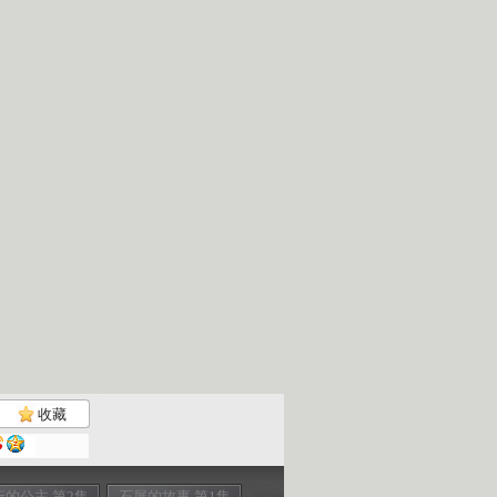
收藏
行的公主 第2集
石屏的故事 第1集
西行的公主 第3集
《中华民族》