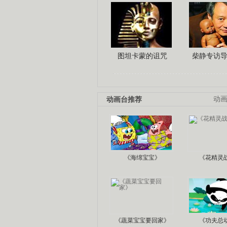
图坦卡蒙的诅咒
柴静专访
动画台推荐
动
《海绵宝宝》
《花精灵
《蔬菜宝宝要回家》
《功夫总