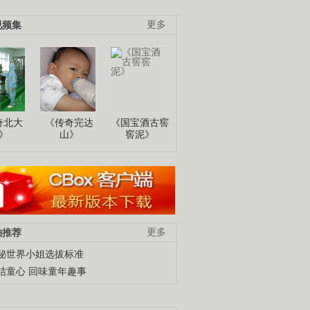
视频集
更多
奇北大
《传奇完达
《国宝酒古窖
》
山》
窖泥》
柚推荐
更多
秘世界小姐选拔标准
结童心 回味童年趣事