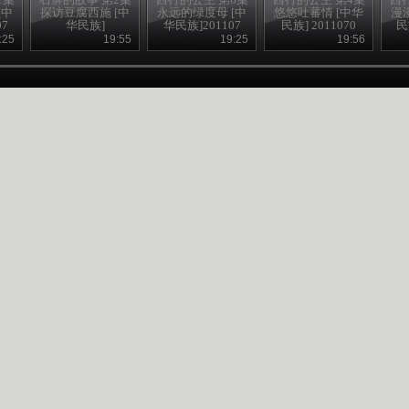
[中
探访豆腐西施 [中
永远的绿度母 [中
悠悠吐蕃情 [中华
漫
07
华民族]
华民族]201107
民族] 2011070
民
:25
19:55
19:25
19:56