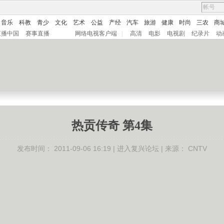
音乐
科教
青少
文化
艺术
公益
产经
汽车
旅游
健康
时尚
三农
商
直播中国
赛事直播
网络电视客户端
|
高清
电影
电视剧
纪录片
动
热贡传奇 第4集
发布时间：
2011-09-06 16:19 |
进入复兴论坛
| 来源：
CNTV