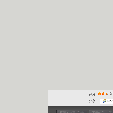
评分
MS
分享
石屏的故事 第3集
西行的公主 第