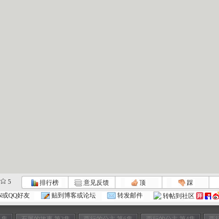
5
排行榜
意见反馈
顶
踩
N或QQ好友
贴到博客或论坛
转发邮件
转帖到社区
1集
石屏的故事 第2集
西行的公主 第6集
西行的公主 第4集
西