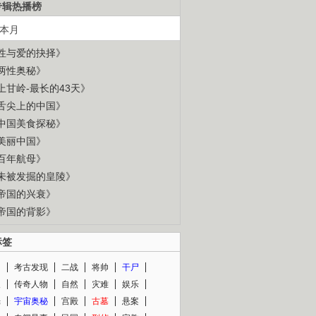
专辑热播榜
本月
性与爱的抉择》
两性奥秘》
上甘岭-最长的43天》
舌尖上的中国》
中国美食探秘》
美丽中国》
百年航母》
未被发掘的皇陵》
帝国的兴衰》
帝国的背影》
标签
闻
考古发现
二战
将帅
干尸
人
传奇人物
自然
灾难
娱乐
光
宇宙奥秘
宫殿
古墓
悬案