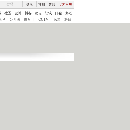
登录
注册
客服
设为首页
城
社区
微博
博客
论坛
访谈
邮箱
游戏
画片
公开课
播客
|
CCTV
频道
栏目