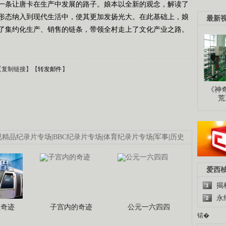
一条让唐卡在生产中发展的路子。娘本以全新的观念，解读了
形态纳入到现代生活中，使其更加发扬光大。在此基础上，娘
最新
了集约化生产、销售的链条，带领全村走上了文化产业之路。
【
复制链接
】【
转发邮件
】
《神
荒
视精品纪录片专场
|
BBC纪录片专场
|
体育纪录片专场
|
军事
|
历史
爱西
揭
1
永
2
程奇迹
子宫内的奇迹
公元一六四四
锘�