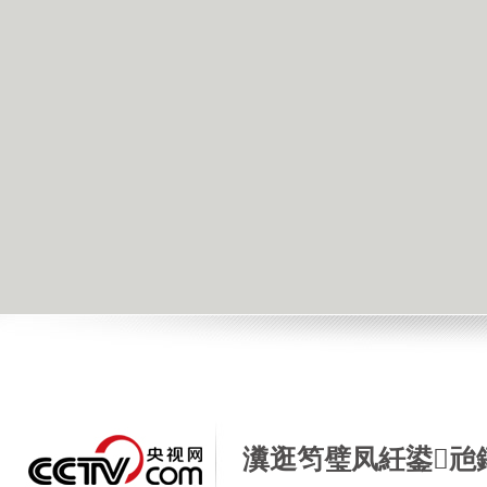
瀵逛笉璧凤紝鍙兘