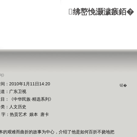
绋嶅悗灏濊瘯銆�
列》
间：2010年1月11日14:20
锘�
频道：
广东卫视
栏目：
《中华民族·精选系列》
分类：人文历史
 字：
热贡艺术
娘本
唐卡
本的艰难而曲折的故事为中心，介绍了他是如何百折不挠地把