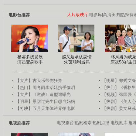
电影台推荐
大片放映厅
|
电影库
|
高清美图
|
热辣资
杨幂多线发展
赵又廷承认恋情
林凤娇为成
演员变身歌手
朱茵顺利当妈
庆祝58岁生
【大片】古天乐带伤狂奔
【明星】郑秀文备
【热门】周冬雨李治廷携手催泪
【热门】《香格里
【大片】《逆战》造型遭曝光
【视频】张国强《
【明星】景甜过完生日想当妈妈
【热剧】《美人心
【将映】五月天集体跨界拍电影
【热剧】姜文马苏
电视剧推荐
电视剧台
|
热剧检索
|
热剧点播
|
电视剧库
|
趣