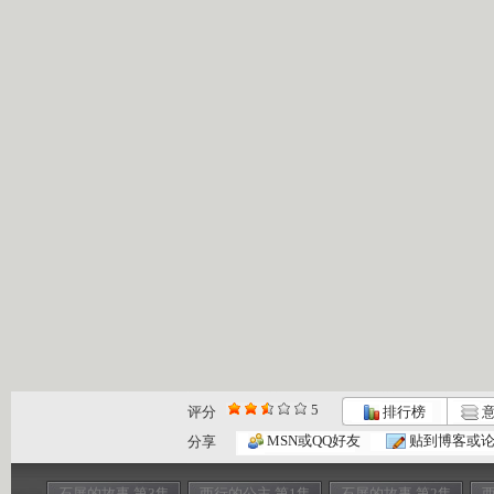
5
评分
排行榜
意
MSN或QQ好友
贴到博客或
分享
石屏的故事 第3集
西行的公主 第1集
石屏的故事 第2集
西