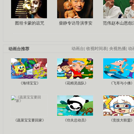
图坦卡蒙的诅咒
柴静专访导演李安
范伟赵本山恩怨
动画台推荐
动画台
|
收视时间表
|
央视热播
|
动
《海绵宝宝》
《花精灵战队》
《飞哥与小佛
《蔬菜宝宝要回家》
《功夫总动员》
《竞技大联盟