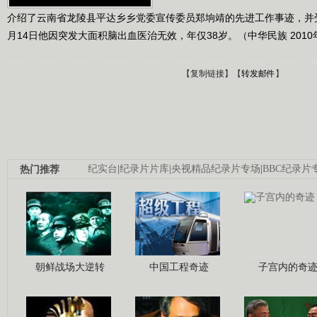
介绍了云南省龙陵县平达乡乡党委宣传委员郑垧靖的先进工作事迹，并受到
月14日他因突发大面积脑出血医治无效，年仅38岁。（中华民族 2010年
【
复制链接
】【
转发邮件
】
热门推荐
纪实台
|
纪录片片库
|
央视精品纪录片专场
|
BBC纪录片
朝鲜战场大逆转
中国工程奇迹
子宫内的奇