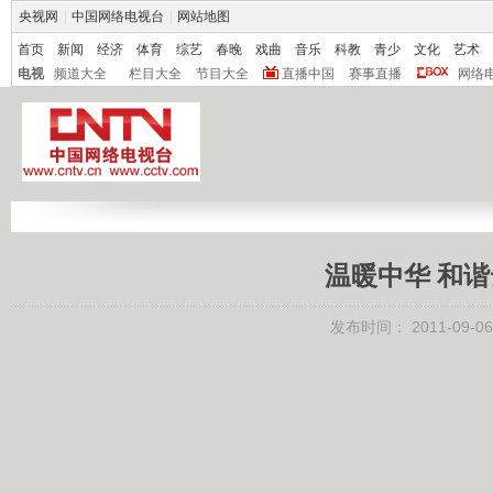
央视网
|
中国网络电视台
|
网站地图
首页
新闻
经济
体育
综艺
春晚
戏曲
音乐
科教
青少
文化
艺术
电视
频道大全
栏目大全
节目大全
直播中国
赛事直播
网络
温暖中华 和谐
发布时间：
2011-09-06