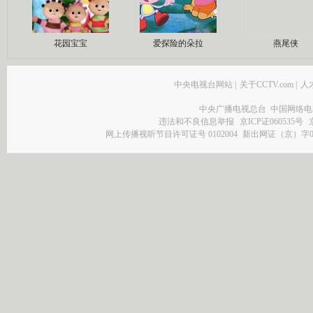
花园宝宝
爱探险的朵拉
燕尾侠
中央电视台网站
|
关于CCTV.com
|
人
中央广播电视总台 中国网络电
违法和不良信息举报
京ICP证060535号
网上传播视听节目许可证号 0102004
新出网证（京）字0