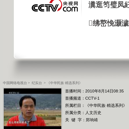
瀵逛笉璧凤
绋嶅悗灏
中国网络电视台
>
纪实台
>
《中华民族·精选系列》
首播时间：2010年8月14日08:35
首播频道：
CCTV-1
所属栏目：
《中华民族·精选系列》
所属分类：人文历史
关 键 字：
郑垧靖