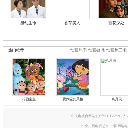
感动生命
香草美人
百花深处
热门推荐
动画片库
|
动画微博
|
动画梦工场
花园宝宝
爱探险的朵拉
燕尾侠
中央电视台网站
|
关于CCTV.com
|
人
中央广播电视总台 中国网络电