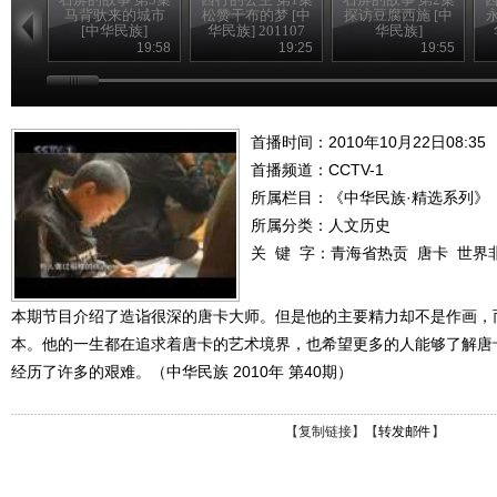
马背驮来的城市
松赞干布的梦 [中
探访豆腐西施 [中
[中华民族]
华民族] 201107
华民族]
19:58
19:25
19:55
首播时间：2010年10月22日08:35
首播频道：
CCTV-1
所属栏目：
《中华民族·精选系列》
所属分类：人文历史
关 键 字：
青海省热贡
唐卡
世界
本期节目介绍了造诣很深的唐卡大师。但是他的主要精力却不是作画，
本。他的一生都在追求着唐卡的艺术境界，也希望更多的人能够了解唐
经历了许多的艰难。（中华民族 2010年 第40期）
【
复制链接
】【
转发邮件
】