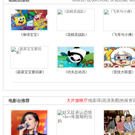
动画台推荐
《海绵宝宝》
《花精灵战队》
《飞哥与小佛
《蔬菜宝宝要回家》
《功夫总动员》
《竞技大联盟
电影台推荐
大片放映厅
|
电影库
|
高清美图
|
热辣资