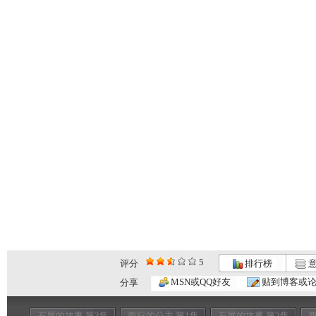
5
评分
排行榜
意
MSN或QQ好友
贴到博客或
分享
石屏的故事 第3集
西行的公主 第1集
石屏的故事 第2集
西