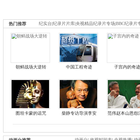
热门推荐
纪实台
|
纪录片片库
|
央视精品纪录片专场
|
BBC纪录片
朝鲜战场大逆转
中国工程奇迹
子宫内的奇
图坦卡蒙的诅咒
柴静专访导演李安
范伟赵本山恩怨
动画台
|
收视时间表
|
央视热播
|
动