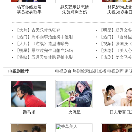
杨幂多线发展
赵又廷承认恋情
林凤娇为成
演员变身歌手
朱茵顺利当妈
庆祝58岁生
【大片】古天乐带伤狂奔
【明星】郑秀文备
【热门】周冬雨李治廷携手催泪
【热门】《香格里
【大片】《逆战》造型遭曝光
【视频】张国强《
【明星】景甜过完生日想当妈妈
【热剧】《美人心
【将映】五月天集体跨界拍电影
【热剧】姜文马苏
电视剧推荐
电视剧台
|
热剧检索
|
热剧点播
|
电视剧库
|
趣
跑马场
火流星
一日夫妻百日