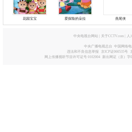
花园宝宝
爱探险的朵拉
燕尾侠
中央电视台网站
|
关于CCTV.com
|
人
中央广播电视总台 中国网络电
违法和不良信息举报
京ICP证060535号
网上传播视听节目许可证号 0102004
新出网证（京）字0