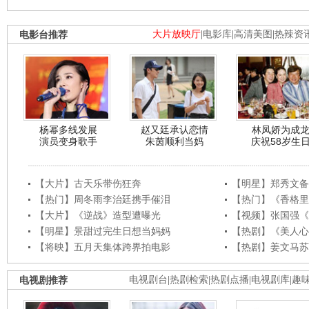
电影台推荐
大片放映厅
|
电影库
|
高清美图
|
热辣资
杨幂多线发展
赵又廷承认恋情
林凤娇为成
演员变身歌手
朱茵顺利当妈
庆祝58岁生
【大片】古天乐带伤狂奔
【明星】郑秀文备
【热门】周冬雨李治廷携手催泪
【热门】《香格里
【大片】《逆战》造型遭曝光
【视频】张国强《
【明星】景甜过完生日想当妈妈
【热剧】《美人心
【将映】五月天集体跨界拍电影
【热剧】姜文马苏
电视剧推荐
电视剧台
|
热剧检索
|
热剧点播
|
电视剧库
|
趣