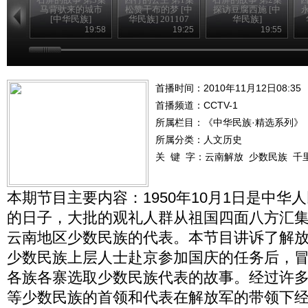
马背驮来的城市
松赞干布的梦 [中
探访豆腐西施 [中
[中华民族]
华民族] 201107
华民族]
19:58
19:25
19:55
首播时间：2010年11月12日08:35
首播频道：
CCTV-1
所属栏目：
《中华民族·精选系列》
所属分类：人文历史
关 键 字：
云南解放
少数民族
千
本期节目主要内容：1950年10月1日是中华
的日子，大批的观礼人群从祖国四面八方汇
云南地区少数民族的代表。本节目讲诉了解
少数民族上层人士赴京参加国庆的任务后，
各族各寨选取少数民族代表的故事。经过许
等少数民族的首领和代表在解放军的带领下