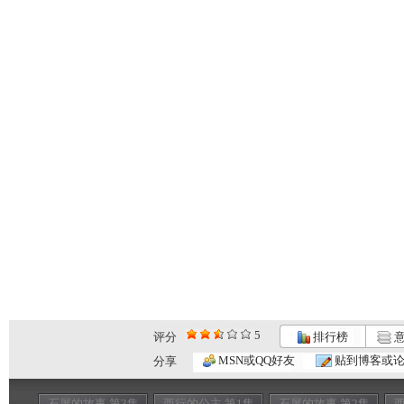
5
评分
排行榜
意
MSN或QQ好友
贴到博客或
分享
石屏的故事 第3集
西行的公主 第1集
石屏的故事 第2集
西