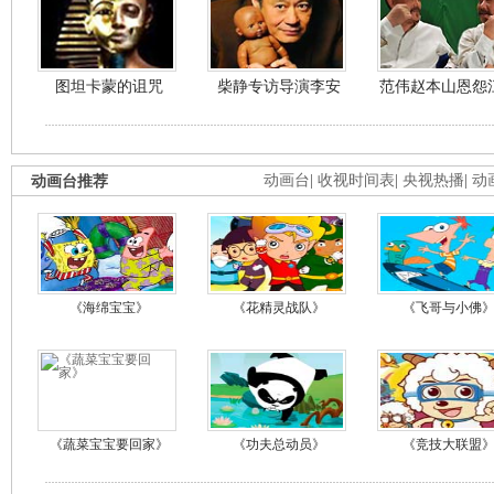
图坦卡蒙的诅咒
柴静专访导演李安
范伟赵本山恩怨
动画台推荐
动画台
|
收视时间表
|
央视热播
|
动
《海绵宝宝》
《花精灵战队》
《飞哥与小佛
《蔬菜宝宝要回家》
《功夫总动员》
《竞技大联盟