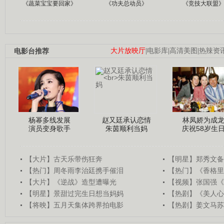
《蔬菜宝宝要回家》
《功夫总动员》
《竞技大联盟
电影台推荐
大片放映厅
|
电影库
|
高清美图
|
热辣资
杨幂多线发展
赵又廷承认恋情
林凤娇为成
演员变身歌手
朱茵顺利当妈
庆祝58岁生
【大片】古天乐带伤狂奔
【明星】郑秀文备
【热门】周冬雨李治廷携手催泪
【热门】《香格里
【大片】《逆战》造型遭曝光
【视频】张国强《
【明星】景甜过完生日想当妈妈
【热剧】《美人心
【将映】五月天集体跨界拍电影
【热剧】姜文马苏