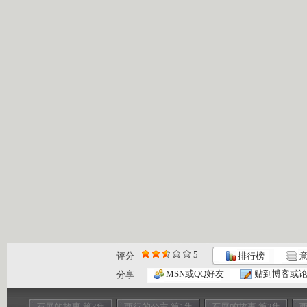
5
评分
排行榜
意
MSN或QQ好友
贴到博客或
分享
石屏的故事 第3集
西行的公主 第1集
石屏的故事 第2集
西