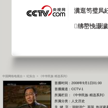
瀵逛笉璧凤
绋嶅悗灏
中国网络电视台
>
纪实台
>
《中华民族·精选系列》
首播时间：2008年9月1日01:00
首播频道：
CCTV-1
所属栏目：
《中华民族·精选系列》
所属分类：人文历史
关 键 字：
清朝消亡
英国
热河避