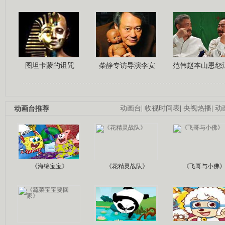
图坦卡蒙的诅咒
柴静专访导演李安
范伟赵本山恩怨
动画台推荐
动画台
|
收视时间表
|
央视热播
|
动
《海绵宝宝》
《花精灵战队》
《飞哥与小佛