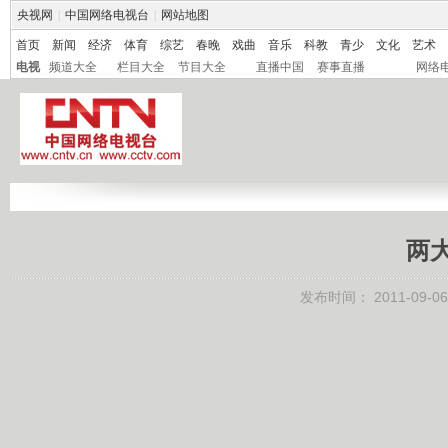
央视网
|
中国网络电视台
|
网站地图
首页
新闻
经济
体育
综艺
春晚
戏曲
音乐
科教
青少
文化
艺术
电视
频道大全
栏目大全
节目大全
直播中国
赛事直播
网络
两
发布时间：
2011-09-06