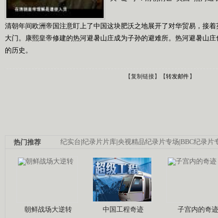
清朝年间欧洲帝国注意盯上了中国这块肥沃之地展开了对华贸易，接着
大门。康熙皇帝修建的热河避暑山庄成为子孙的避难所。热河避暑山庄
的历史。
【
复制链接
】【
转发邮件
】
热门推荐
纪实台
|
纪录片片库
|
央视精品纪录片专场
|
BBC纪录片
朝鲜战场大逆转
中国工程奇迹
子宫内的奇