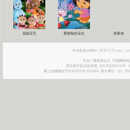
花园宝宝
爱探险的朵拉
燕尾侠
中央电视台网站
|
关于CCTV.com
|
人
中央广播电视总台 中国网络电
违法和不良信息举报
京ICP证060535号
网上传播视听节目许可证号 0102004
新出网证（京）字0