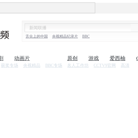
舌尖上的中国
央视精品纪录片
BBC
剧
动画片
纪录片
原创
游戏
爱西柚
获奖专场
央视精品
BBC专场
名人工作坊
CCTV9官网
高清