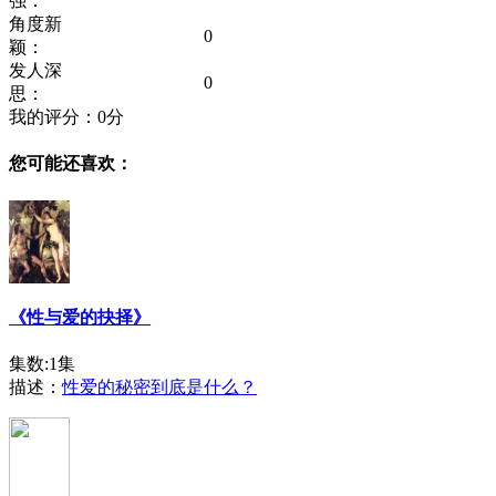
强：
角度新
0
颖：
发人深
0
思：
我的评分：
0
分
您可能还喜欢：
《性与爱的抉择》
集数:1集
描述：
性爱的秘密到底是什么？