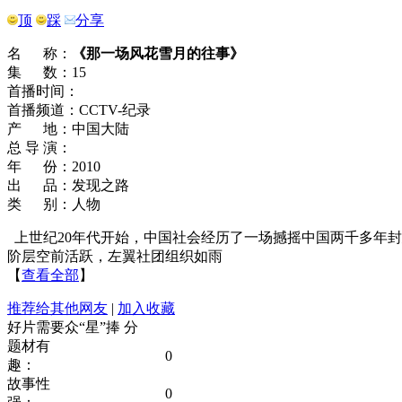
顶
踩
分享
名 称：
《那一场风花雪月的往事》
集 数：15
首播时间：
首播频道：CCTV-纪录
产 地：中国大陆
总 导 演：
年 份：2010
出 品：发现之路
类 别：人物
上世纪20年代开始，中国社会经历了一场撼摇中国两千多年封
阶层空前活跃，左翼社团组织如雨
【
查看全部
】
推荐给其他网友
|
加入收藏
好片需要众“星”捧
分
题材有
0
趣：
故事性
0