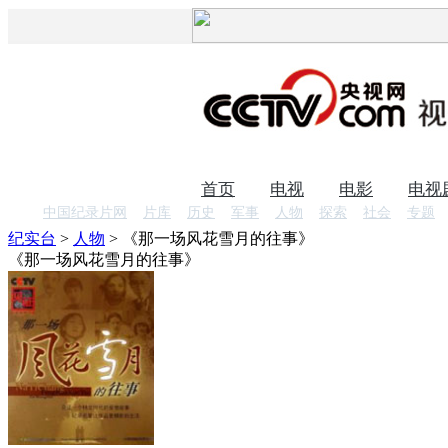
首页
电视
电影
电视
中国纪录片网
片库
历史
军事
人物
探索
社会
专题
纪实台
>
人物
>
《那一场风花雪月的往事》
《那一场风花雪月的往事》