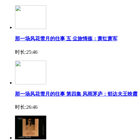
那一场风花雪月的往事 五 尘旅情殇：萧红萧军
时长:25:46
那一场风花雪月的往事 第四集 风雨茅庐：郁达夫王映霞
时长:26:46