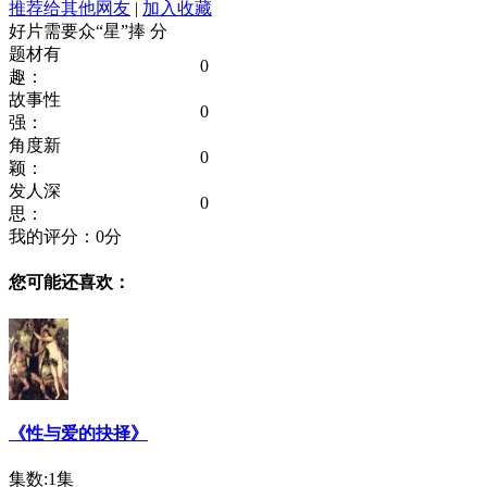
推荐给其他网友
|
加入收藏
好片需要众“星”捧
分
题材有
0
趣：
故事性
0
强：
角度新
0
颖：
发人深
0
思：
我的评分：
0
分
您可能还喜欢：
《性与爱的抉择》
集数:1集