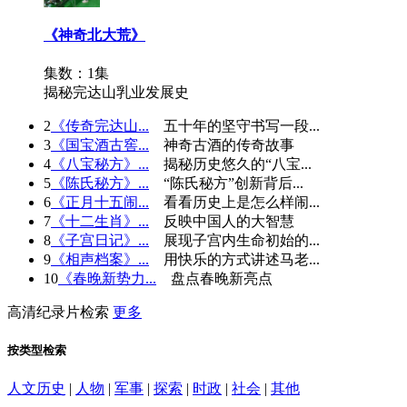
《神奇北大荒》
集数：1集
揭秘完达山乳业发展史
2
《传奇完达山...
五十年的坚守书写一段...
3
《国宝酒古窖...
神奇古酒的传奇故事
4
《八宝秘方》...
揭秘历史悠久的“八宝...
5
《陈氏秘方》...
“陈氏秘方”创新背后...
6
《正月十五闹...
看看历史上是怎么样闹...
7
《十二生肖》...
反映中国人的大智慧
8
《子宫日记》...
展现子宫内生命初始的...
9
《相声档案》...
用快乐的方式讲述马老...
10
《春晚新势力...
盘点春晚新亮点
高清纪录片检索
更多
按类型检索
人文历史
|
人物
|
军事
|
探索
|
时政
|
社会
|
其他