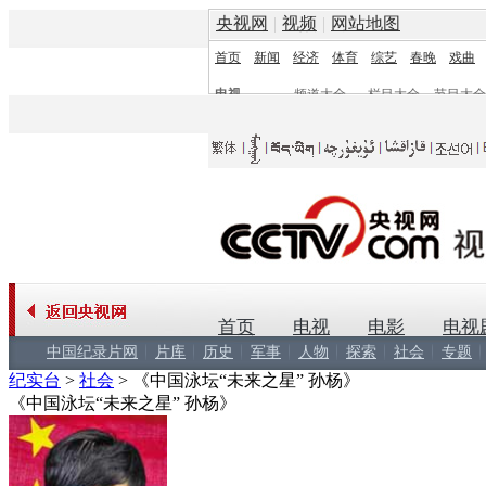
央视网
|
视频
|
网站地图
首页
新闻
经济
体育
综艺
春晚
戏曲
电视
频道大全
栏目大全
节目大全
频道
栏目
首页
电视
电影
电视
中国纪录片网
片库
历史
军事
人物
探索
社会
专题
纪实台
>
社会
>
《中国泳坛“未来之星” 孙杨》
《中国泳坛“未来之星” 孙杨》