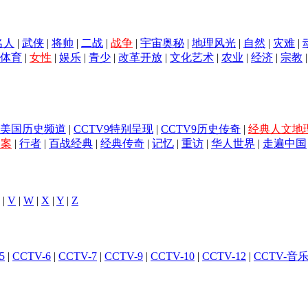
名人
|
武侠
|
将帅
|
二战
|
战争
|
宇宙奥秘
|
地理风光
|
自然
|
灾难
|
体育
|
女性
|
娱乐
|
青少
|
改革开放
|
文化艺术
|
农业
|
经济
|
宗教
美国历史频道
|
CCTV9特别呈现
|
CCTV9历史传奇
|
经典人文地
档案
|
行者
|
百战经典
|
经典传奇
|
记忆
|
重访
|
华人世界
|
走遍中国
|
V
|
W
|
X
|
Y
|
Z
5
|
CCTV-6
|
CCTV-7
|
CCTV-9
|
CCTV-10
|
CCTV-12
|
CCTV-音