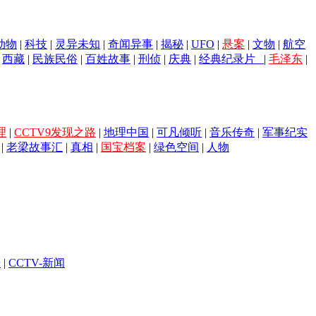
动物
|
科技
|
灵异未知
|
奇闻异事
|
揭秘
|
UFO
|
悬案
|
文物
|
航空
|
西藏
|
民族民俗
|
百姓故事
|
刑侦
|
庆典
|
经典纪录片
|
毛泽东
|
理
|
CCTV9发现之路
|
地理中国
|
可凡倾听
|
音乐传奇
|
军事纪实
|
老梁故事汇
|
真相
|
国宝档案
|
绿色空间
|
人物
乐
|
CCTV-新闻