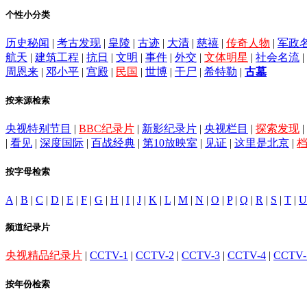
个性小分类
历史秘闻
|
考古发现
|
皇陵
|
古迹
|
大清
|
慈禧
|
传奇人物
|
军政
航天
|
建筑工程
|
抗日
|
文明
|
事件
|
外交
|
文体明星
|
社会名流
|
周恩来
|
邓小平
|
宫殿
|
民国
|
世博
|
干尸
|
希特勒
|
古墓
按来源检索
央视特别节目
|
BBC纪录片
|
新影纪录片
|
央视栏目
|
探索发现
|
|
看见
|
深度国际
|
百战经典
|
第10放映室
|
见证
|
这里是北京
|
按字母检索
A
|
B
|
C
|
D
|
E
|
F
|
G
|
H
|
I
|
J
|
K
|
L
|
M
|
N
|
O
|
P
|
Q
|
R
|
S
|
T
|
U
频道纪录片
央视精品纪录片
|
CCTV-1
|
CCTV-2
|
CCTV-3
|
CCTV-4
|
CCTV-
按年份检索