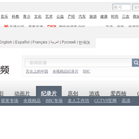
音乐
科教
青少
文化
艺术
公益
产经
汽车
旅游
健康
时尚
三农
商
直播中国
赛事直播
网络电视客户端
|
高清
电影
电视
舌尖上的中国
央视精品纪录片
BBC
剧
动画片
纪录片
原创
游戏
爱西柚
获奖专场
央视精品
BBC专场
名人工作坊
CCTV9官网
高清