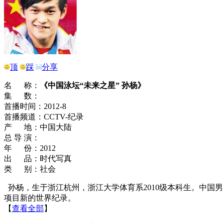
顶
踩
分享
名 称：
《中国泳坛“未来之星” 孙杨》
集 数：
首播时间：2012-8
首播频道：CCTV-纪录
产 地：中国大陆
总 导 演：
年 份：2012
出 品：时代写真
类 别：社会
孙杨，生于浙江杭州，浙江大学体育系2010级本科生。中国
项目新的世界纪录。
【
查看全部
】