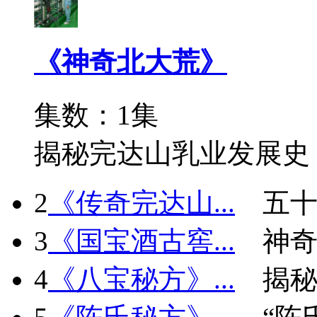
《神奇北大荒》
集数：1集
揭秘完达山乳业发展史
2
《传奇完达山...
五十
3
《国宝酒古窖...
神
4
《八宝秘方》...
揭秘