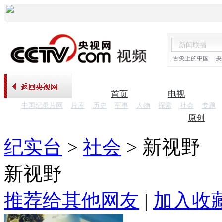
舌尖上的中国
央
首页
电视
中国纪录片网
片库
历史
军事
人物
探索
社会
专题
纪录片
原创
纪实台
>
社会
>
新视野
新视野
推荐给其他网友
|
加入收