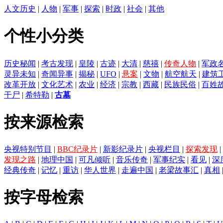
人文历史
|
人物
|
军事
|
探索
|
时政
|
社会
|
其他
个性小分类
历史秘闻
|
考古发现
|
皇陵
|
古迹
|
大清
|
慈禧
|
传奇人物
|
军政
灵异未知
|
奇闻异事
|
揭秘
|
UFO
|
悬案
|
文物
|
航空航天
|
建筑
改革开放
|
文化艺术
|
农业
|
经济
|
宗教
|
西藏
|
民族民俗
|
百姓
干尸
|
希特勒
|
古墓
按来源检索
央视特别节目
|
BBC纪录片
|
新影纪录片
|
央视栏目
|
探索发现
|
发现之路
|
地理中国
|
可凡倾听
|
音乐传奇
|
军事纪实
|
看见
|
深
经典传奇
|
记忆
|
重访
|
华人世界
|
走遍中国
|
老梁故事汇
|
真相
按字母检索