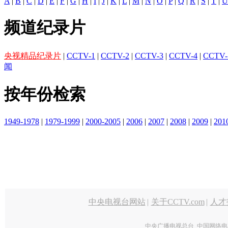
A
|
B
|
C
|
D
|
E
|
F
|
G
|
H
|
I
|
J
|
K
|
L
|
M
|
N
|
O
|
P
|
Q
|
R
|
S
|
T
|
U
频道纪录片
央视精品纪录片
|
CCTV-1
|
CCTV-2
|
CCTV-3
|
CCTV-4
|
CCTV-
闻
按年份检索
1949-1978
|
1979-1999
|
2000-2005
|
2006
|
2007
|
2008
|
2009
|
201
中央电视台网站
|
关于CCTV.com
|
人才
中央广播电视总台 中国网络电