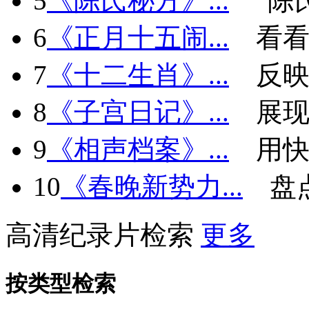
5
《陈氏秘方》...
“陈
6
《正月十五闹...
看看
7
《十二生肖》...
反
8
《子宫日记》...
展现
9
《相声档案》...
用快
10
《春晚新势力...
盘
高清纪录片检索
更多
按类型检索