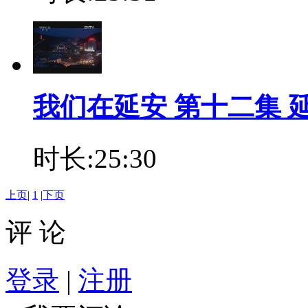
我们在延安 第十二集 延安
时长:25:30
上页
|
1
|
下页
评 论
登录
|
注册