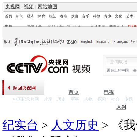
央视网
|
视频
|
网站地图
首页
新闻
经济
体育
综艺
春晚
戏曲
音乐
科教
青少
文化
艺术
电视
频道大全
栏目大全
节目大全
直播中国
赛事直播
频道
栏目
舌尖上的中国
央
首页
电视
中国纪录片网
片库
历史
军事
人物
探索
社会
专题
纪录片
原创
纪实台
>
人文历史
>
《我