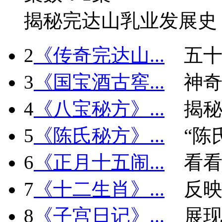
揭秘完达山乳业发展史
2
《传奇完达山...
五十
3
《国宝酒古窖...
神
4
《八宝秘方》...
揭秘
5
《陈氏秘方》...
“陈
6
《正月十五闹...
看看
7
《十二生肖》...
反
8
《子宫日记》...
展现