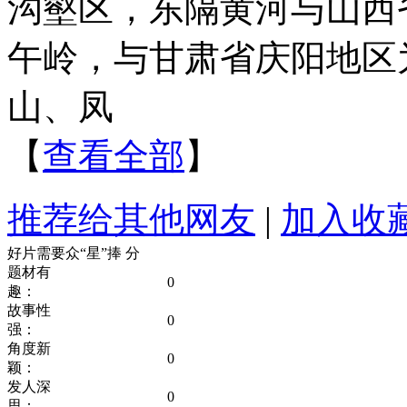
沟壑区，东隔黄河与山西
午岭，与甘肃省庆阳地区
山、凤
【
查看全部
】
推荐给其他网友
|
加入收
好片需要众“星”捧
分
题材有
0
趣：
故事性
0
强：
角度新
0
颖：
发人深
0
思：