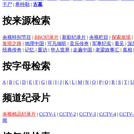
干尸
|
希特勒
|
古墓
按来源检索
央视特别节目
|
BBC纪录片
|
新影纪录片
|
央视栏目
|
探索发现
|
发现之路
|
地理中国
|
可凡倾听
|
音乐传奇
|
军事纪实
|
看见
|
深
经典传奇
|
记忆
|
重访
|
华人世界
|
走遍中国
|
老梁故事汇
|
真相
按字母检索
A
|
B
|
C
|
D
|
E
|
F
|
G
|
H
|
I
|
J
|
K
|
L
|
M
|
N
|
O
|
P
|
Q
|
R
|
S
|
T
|
U
频道纪录片
央视精品纪录片
|
CCTV-1
|
CCTV-2
|
CCTV-3
|
CCTV-4
|
CCTV-
闻