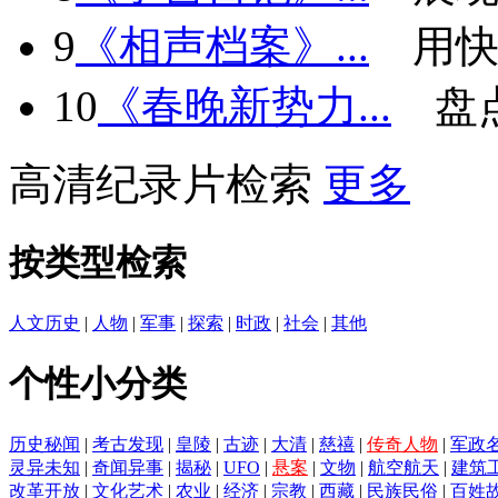
9
《相声档案》...
用快
10
《春晚新势力...
盘
高清纪录片检索
更多
按类型检索
人文历史
|
人物
|
军事
|
探索
|
时政
|
社会
|
其他
个性小分类
历史秘闻
|
考古发现
|
皇陵
|
古迹
|
大清
|
慈禧
|
传奇人物
|
军政
灵异未知
|
奇闻异事
|
揭秘
|
UFO
|
悬案
|
文物
|
航空航天
|
建筑
改革开放
|
文化艺术
|
农业
|
经济
|
宗教
|
西藏
|
民族民俗
|
百姓