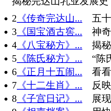
揭秘完达山乳业发展史
2
《传奇完达山...
五十
3
《国宝酒古窖...
神
4
《八宝秘方》...
揭秘
5
《陈氏秘方》...
“陈
6
《正月十五闹...
看看
7
《十二生肖》...
反
8
《子宫日记》...
展现