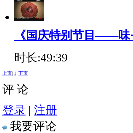
《国庆特别节目——味·道 9
时长:49:39
上页
|
1
|
下页
评 论
登录
|
注册
我要评论