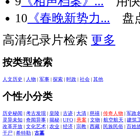
9
《相声档案》...
用快
10
《春晚新势力...
盘
高清纪录片检索
更多
按类型检索
人文历史
|
人物
|
军事
|
探索
|
时政
|
社会
|
其他
个性小分类
历史秘闻
|
考古发现
|
皇陵
|
古迹
|
大清
|
慈禧
|
传奇人物
|
军政
灵异未知
|
奇闻异事
|
揭秘
|
UFO
|
悬案
|
文物
|
航空航天
|
建筑
改革开放
|
文化艺术
|
农业
|
经济
|
宗教
|
西藏
|
民族民俗
|
百姓
干尸
|
希特勒
|
古墓