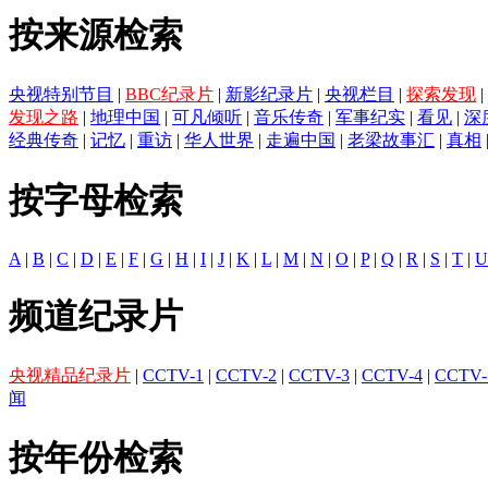
按来源检索
央视特别节目
|
BBC纪录片
|
新影纪录片
|
央视栏目
|
探索发现
|
发现之路
|
地理中国
|
可凡倾听
|
音乐传奇
|
军事纪实
|
看见
|
深
经典传奇
|
记忆
|
重访
|
华人世界
|
走遍中国
|
老梁故事汇
|
真相
按字母检索
A
|
B
|
C
|
D
|
E
|
F
|
G
|
H
|
I
|
J
|
K
|
L
|
M
|
N
|
O
|
P
|
Q
|
R
|
S
|
T
|
U
频道纪录片
央视精品纪录片
|
CCTV-1
|
CCTV-2
|
CCTV-3
|
CCTV-4
|
CCTV-
闻
按年份检索