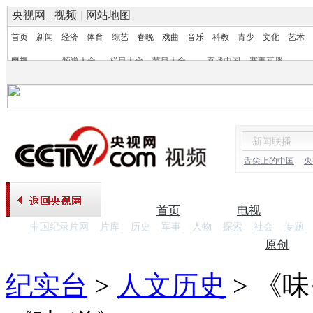
央视网
|
视频
|
网站地图
首页
新闻
经济
体育
综艺
春晚
戏曲
音乐
科教
青少
文化
艺术
电视
频道大全
栏目大全
节目大全
直播中国
赛事直播
频道
栏目
舌尖上的中国
央
首页
电视
中国纪录片网
片库
历史
军事
人物
探索
社会
专题
纪录片
原创
纪实台
>
人文历史
>
《味