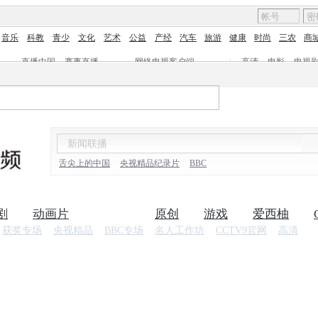
音乐
科教
青少
文化
艺术
公益
产经
汽车
旅游
健康
时尚
三农
商
直播中国
赛事直播
网络电视客户端
|
高清
电影
电视
舌尖上的中国
央视精品纪录片
BBC
剧
动画片
纪录片
原创
游戏
爱西柚
获奖专场
央视精品
BBC专场
名人工作坊
CCTV9官网
高清