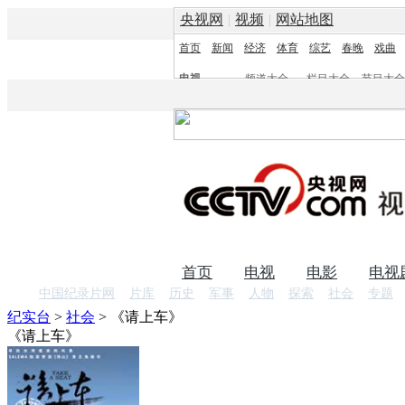
央视网
|
视频
|
网站地图
首页
新闻
经济
体育
综艺
春晚
戏曲
电视
频道大全
栏目大全
节目大全
频道
栏目
首页
电视
电影
电视
中国纪录片网
片库
历史
军事
人物
探索
社会
专题
纪实台
>
社会
>
《请上车》
《请上车》