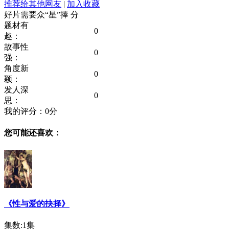
推荐给其他网友
|
加入收藏
好片需要众“星”捧
分
题材有
0
趣：
故事性
0
强：
角度新
0
颖：
发人深
0
思：
我的评分：
0
分
您可能还喜欢：
《性与爱的抉择》
集数:1集