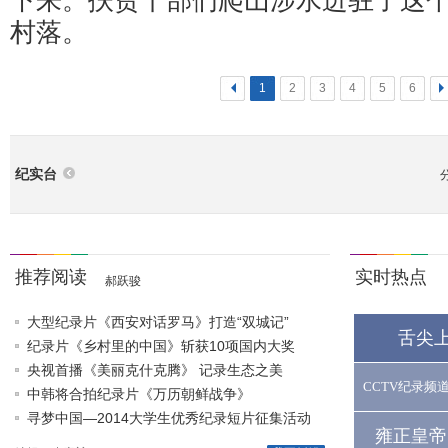
下来。扶贫干部们爬山涉水进驻了这
村落。
<
1
2
3
4
5
6
>
纪实台
推荐阅读
实时热点
郝跃骏
大型纪录片《西安对话罗马》打造“双城记”
舌尖
纪录片《乡村里的中国》斩获10项国内大奖
央视首播《美丽克什克腾》 记录生态之美
CCTV纪录频
中韩将合拍纪录片《万历朝鲜战争》
寻梦中国—2014大学生优秀纪录短片征集活动
雍正皇帝