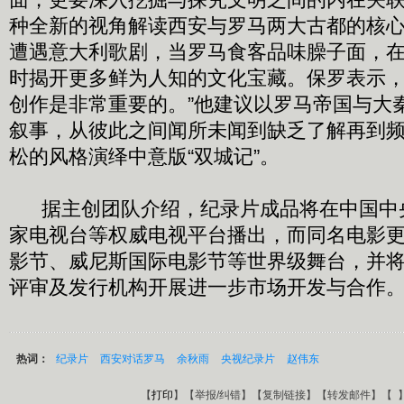
种全新的视角解读西安与罗马两大古都的核心
遭遇意大利歌剧，当罗马食客品味臊子面，
时揭开更多鲜为人知的文化宝藏。保罗表示，
创作是非常重要的。”他建议以罗马帝国与大
叙事，从彼此之间闻所未闻到缺乏了解再到
松的风格演绎中意版“双城记”。
据主创团队介绍，纪录片成品将在中国中
家电视台等权威电视平台播出，而同名电影
影节、威尼斯国际电影节等世界级舞台，并
评审及发行机构开展进一步市场开发与合作
热词：
纪录片
西安对话罗马
余秋雨
央视纪录片
赵伟东
【
打印
】【
举报/纠错
】【
复制链接
】【
转发邮件
】【