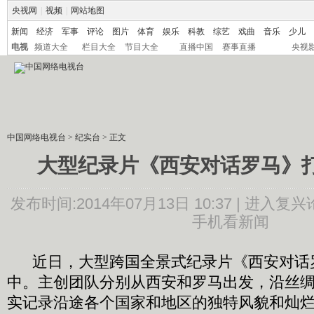
央视网
|
视频
|
网站地图
新闻
经济
军事
评论
图片
体育
娱乐
科教
综艺
戏曲
音乐
少儿
电视
频道大全
栏目大全
节目大全
直播中国
赛事直播
央视
中国网络电视台
>
纪实台
> 正文
大型纪录片《西安对话罗马》打
发布时间:2014年07月13日 10:37 |
进入复兴
手机看新闻
近日，大型跨国全景式纪录片《西安对话
中。主创团队分别从西安和罗马出发，沿丝
实记录沿途各个国家和地区的独特风貌和灿