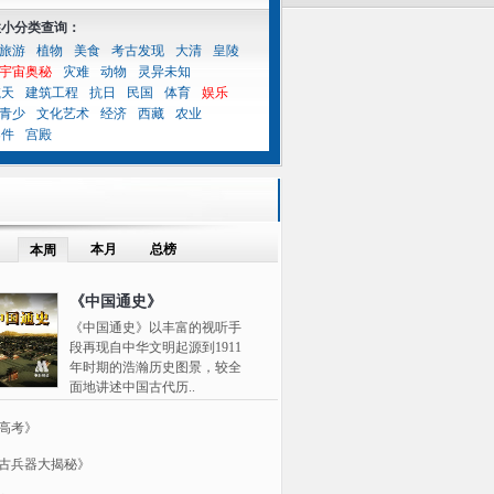
性小分类查询：
旅游
植物
美食
考古发现
大清
皇陵
宇宙奥秘
灾难
动物
灵异未知
航天
建筑工程
抗日
民国
体育
娱乐
青少
文化艺术
经济
西藏
农业
案件
宫殿
本月
总榜
本周
《中国通史》
《中国通史》以丰富的视听手
段再现自中华文明起源到1911
年时期的浩瀚历史图景，较全
面地讲述中国古代历..
高考》
古兵器大揭秘》