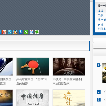
按个
谍战
二战
航空
女性
刑侦
1
国缺失国
乒乓球在中国：“国球”背
大棋局：中美英苏猎杀日
原因
后的秘密
本法西斯始末
2
《
3
《