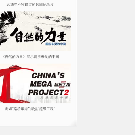
2016年不容错过的10部纪录片
纪念红军长征胜利80周年
《自然的力量》展示前所未见的中国
《我从汉朝来》
走遍“路桥车港” 聚焦“超级工程”
春风花草生 踏青春游去