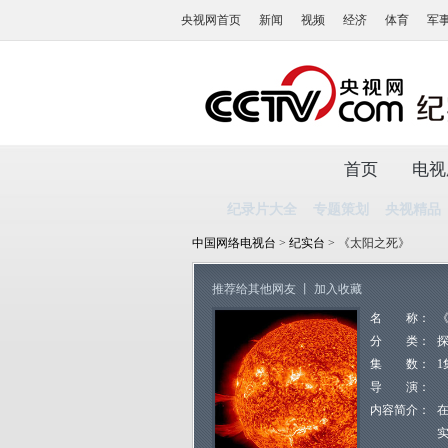
央视网首页
新闻
视频
经济
体育
军
首页
电视
纪录片大全
专题策划
央视精品
中国网络电视台
>
纪实台
> 《太阳之死》
推荐给其他网友
丨
加入收藏
名 称：
分 类：
集 数：
1
导 演：
内容简介：