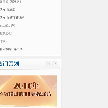
宫日记（纪录片）
录片《西藏》
录片《品牌的奥秘》
云上的乐声》
北京之夜》
传家》
解码本能》第二季