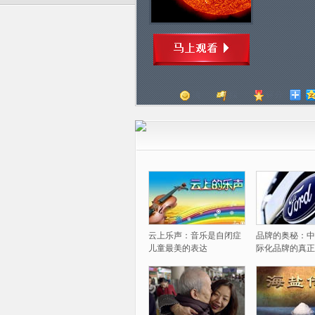
顶
踩
评分
云上乐声：音乐是自闭症
品牌的奥秘：中
儿童最美的表达
际化品牌的真正