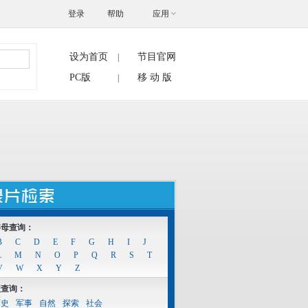
登录
帮助
应用
设为首页
节目官网
|
搜索
PC版
移 动 版
|
字母查询：
B
C
D
E
F
G
H
I
J
L
M
N
O
P
Q
R
S
T
V
W
X
Y
Z
型查询：
历史
军事
自然
探索
社会