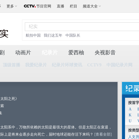
事
更多
节目官网
直播
栏目
频道大全
航拍中国
我们这五年
中国队长
剧
动画片
纪录片
爱西柚
央视影音
顶级首播
我爱纪录片
纪录片环球资讯
CCTV9
中国纪录片网
《太阳之死》
按首
探索
A
集
K
U
在太阳系中，万物所依赖的太阳是最强大的星体。但是太阳正在衰退，
按类
实际上是将来会逐步走向死亡，届时地球还能存活下来吗？
[查看全部]
人文