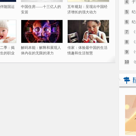
4
子
伴随国运
中国住房——十三亿人的
五年规划：呈现出中国经
5
纪
安居
济增长的强大动力
6
纪
7
《
8
《
二季：揭
解码本能：解释和展现人
传家：体验最中国的生活
9
《
生的职业
体内在的无限的潜力
情趣和生活智慧
10
《