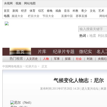
央视网
|
视频
|
网站地图
首页
新闻
经济
体育
综艺
春晚
戏曲
音乐
科教
青少
文化
艺术
电视
频道大全
栏目大全
节目大全
直播中国
赛事直播
网络
热词：
地震
利比
片库
纪录片专题
微纪实
名人
首页
热门检索：
人文历史
|
人物
|
军事
|
探索
|
社会
|
时政
|
央视纪
中国网络电视台
>
纪录片台
>
正文
气候变化人物志：尼尔
发布时间:2011年07月28日 14:28 |
进入复兴论坛
| 来源