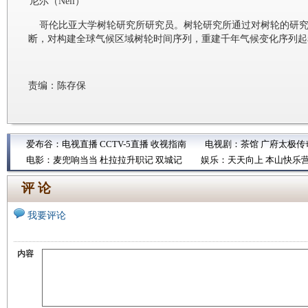
尼尔（Neil）
哥伦比亚大学树轮研究所研究员。树轮研究所通过对树轮的研究
断，对构建全球气候区域树轮时间序列，重建千年气候变化序列起
责编：陈存保
爱布谷：
电视直播
CCTV-5直播
收视指南
电视剧：
茶馆
广府太极传
电影：
麦兜响当当
杜拉拉升职记
双城记
娱乐：
天天向上
本山快乐
评 论
我要评论
内容