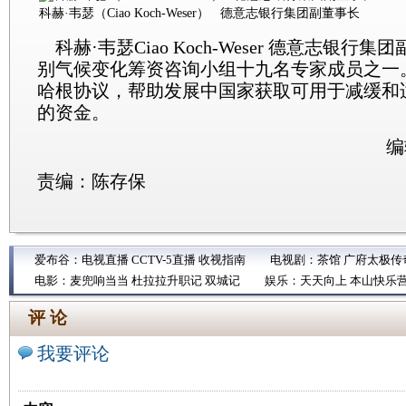
科赫·韦瑟（Ciao Koch-Weser） 德意志银行集团副董事长
科赫·韦瑟Ciao Koch-Weser 德意志银行
别气候变化筹资咨询小组十九名专家成员之一
哈根协议，帮助发展中国家获取可用于减缓和
的资金。
编
责编：陈存保
爱布谷：
电视直播
CCTV-5直播
收视指南
电视剧：
茶馆
广府太极传
电影：
麦兜响当当
杜拉拉升职记
双城记
娱乐：
天天向上
本山快乐
评 论
我要评论