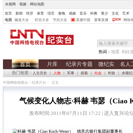
央视网
|
视频
|
网站地图
首页
新闻
经济
体育
综艺
春晚
戏曲
音乐
科教
青少
文化
艺术
电视
频道大全
栏目大全
节目大全
直播中国
赛事直播
网络
热词：
地震
利比
片库
纪录片专题
微纪实
名人
首页
热门检索：
人文历史
|
人物
|
军事
|
探索
|
社会
|
时政
|
央视纪
中国网络电视台
>
纪录片台
>
正文
气候变化人物志·科赫 韦瑟（Ciao Ko
发布时间:2011年07月11日 17:22 |
进入复兴论