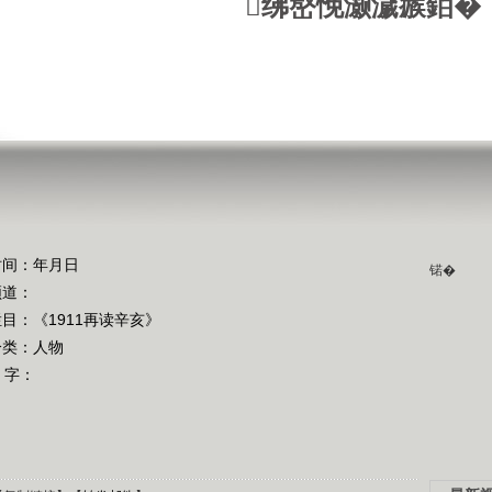
绋嶅悗灏濊瘯銆�
时间：年月日
锘�
频道：
栏目：
《1911再读辛亥》
分类：人物
 字：