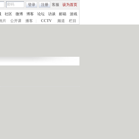
登录
注册
客服
设为首页
城
社区
微博
博客
论坛
访谈
邮箱
游戏
画片
公开课
播客
|
CCTV
频道
栏目