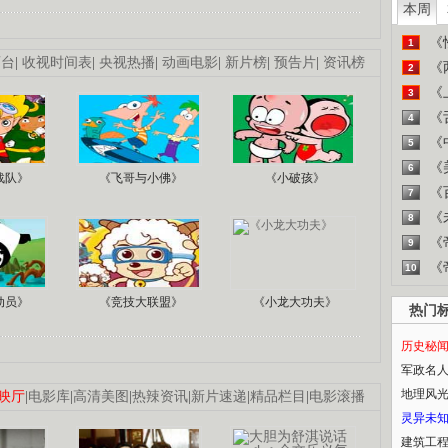
本周
《
1
画台
|
收视时间表
|
央视热播
|
动画电影
|
新片榜
|
预告片
|
资讯榜
《
2
《
3
《
4
《
5
《
6
战队》
《飞哥与小佛》
《小破孩》
《
7
《
8
《
9
《
10
动员》
《竞技大联盟》
《小龙大功夫》
热门
历史秘
军政名
地理风
映厅
|
电影库
|
高清美图
|
热辣资讯
|
新片速递
|
精品栏目
|
电影滚播
灵异未
建筑工