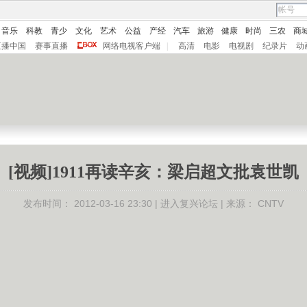
音乐
科教
青少
文化
艺术
公益
产经
汽车
旅游
健康
时尚
三农
商
直播中国
赛事直播
网络电视客户端
|
高清
电影
电视剧
纪录片
动
[视频]1911再读辛亥：梁启超文批袁世凯
发布时间：
2012-03-16 23:30 |
进入复兴论坛
| 来源：
CNTV