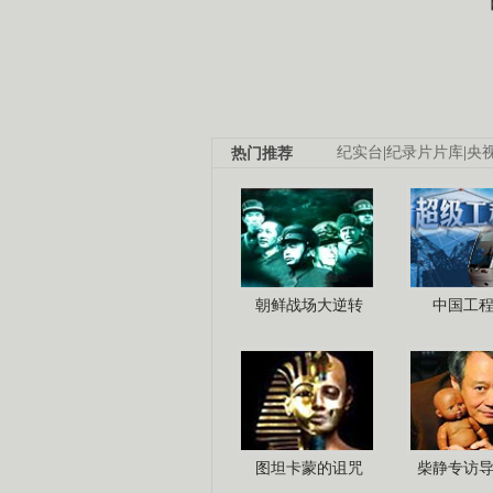
热门推荐
纪实台
|
纪录片片库
|
央
朝鲜战场大逆转
中国工
图坦卡蒙的诅咒
柴静专访