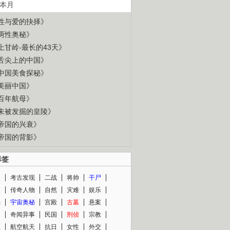
本月
性与爱的抉择》
两性奥秘》
上甘岭-最长的43天》
舌尖上的中国》
中国美食探秘》
美丽中国》
百年航母》
未被发掘的皇陵》
帝国的兴衰》
帝国的背影》
标签
闻
考古发现
二战
将帅
干尸
人
传奇人物
自然
灾难
娱乐
光
宇宙奥秘
宫殿
古墓
悬案
知
奇闻异事
民国
刑侦
宗教
程
航空航天
抗日
女性
外交