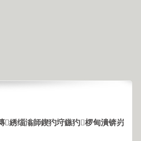
鏄綉缁滃師鍥犳垨鏃犳椤甸潰锛岃