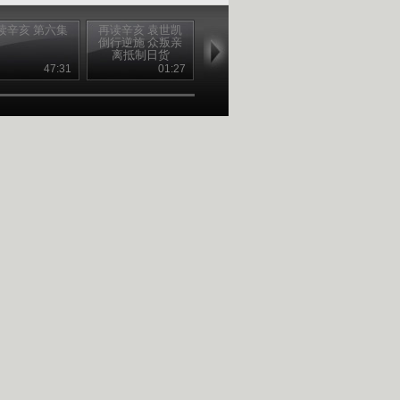
读辛亥 第六集
再读辛亥 袁世凯
再读辛亥 不准下
再读辛亥 袁
倒行逆施 众叛亲
跪磕头，只准握
皇帝梦破灭 
离抵制日货
手
子孙远离政
47:31
01:27
00:38
01