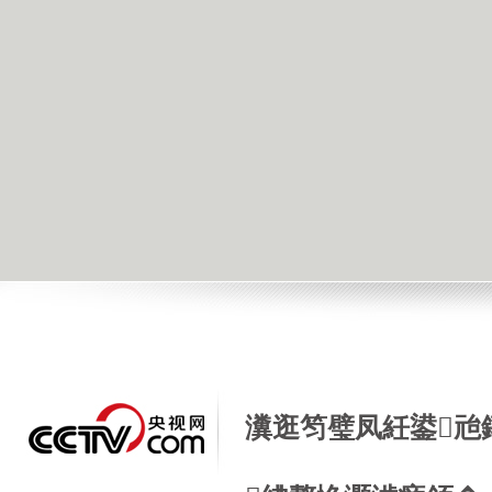
瀵逛笉璧凤紝鍙兘