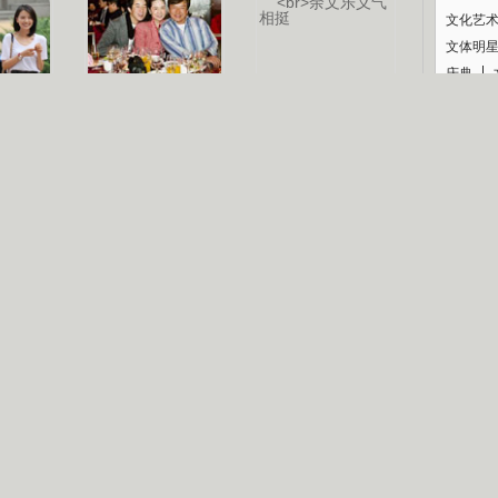
文化艺
文体明
庆典
认恋情
林凤娇为成龙
大胆为舒淇说话
利当妈
庆祝58岁生日
余文乐义气相挺
纪录
【明星】郑秀文备嫁衣等求婚
【热门】《香格里拉》全集在线看
【视频】张国强《王海涛今年41》
【热剧】《美人心计》在线观看
【热剧】姜文马苏《女人如花》全集
B
剧检索
|
热剧点播
|
电视剧库
|
趣味策划
|
CCTV-8官网
|
影视同期声
锘�
星
一日夫妻百日恩
雪狼谷