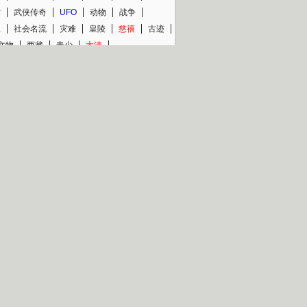
术
武侠传奇
UFO
动物
战争
星
社会名流
灾难
皇陵
慈禧
古迹
文物
西藏
青少
大清
片热映专场
更多
BC纪录片专场
央视精品纪录片