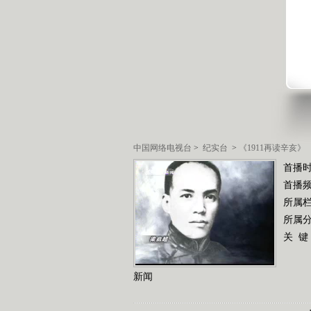
中国网络电视台
>
纪实台
>
《1911再读辛亥》
首播
首播
所属
所属
关 键
新闻