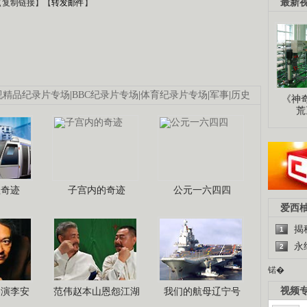
最新
【
复制链接
】【
转发邮件
】
视精品纪录片专场
|
BBC纪录片专场
|
体育纪录片专场
|
军事
|
历史
《神
荒
程奇迹
子宫内的奇迹
公元一六四四
爱西
揭
1
永
2
锘�
视频
导演李安
范伟赵本山恩怨江湖
我们的航母辽宁号