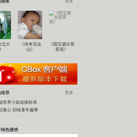
视频集
更多
奇北大
《传奇完达
《国宝酒古窖
》
山》
窖泥》
柚推荐
更多
秘世界小姐选拔标准
结童心 回味童年趣事
专辑热播榜