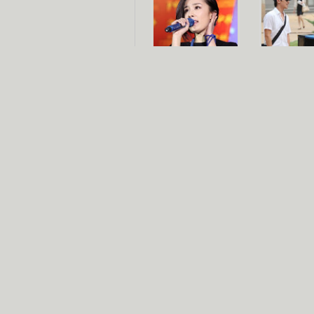
杨幂多线发展
赵又廷承
演员变身歌手
朱茵顺
【大片】古天乐带伤狂奔
【热门】周冬雨李治廷携手催泪
【大片】《逆战》造型遭曝光
【明星】景甜过完生日想当妈妈
【将映】五月天集体跨界拍电影
电视剧推荐
电视剧台
|
热
跑马场
火流