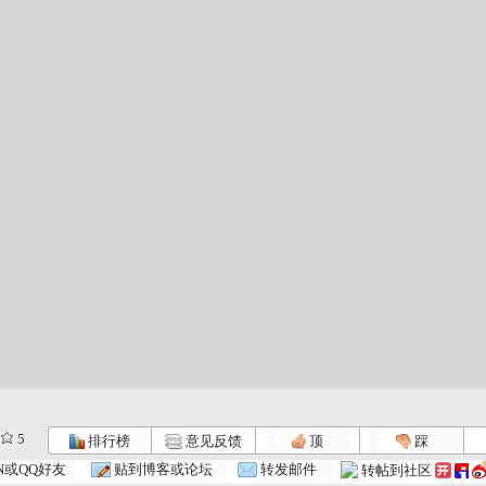
5
排行榜
意见反馈
顶
踩
N或QQ好友
贴到博客或论坛
转发邮件
转帖到社区