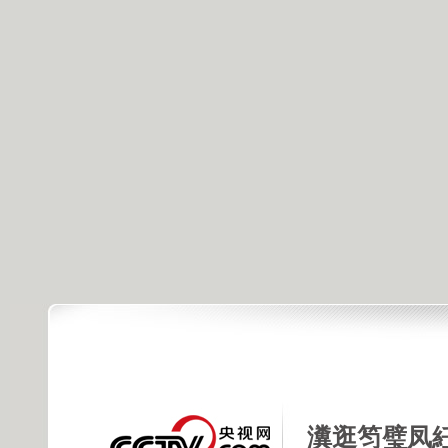
瀵逛笉璧凤