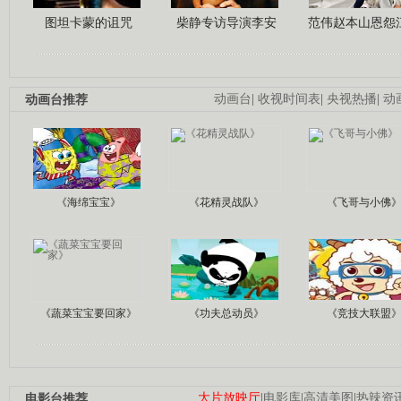
图坦卡蒙的诅咒
柴静专访导演李安
范伟赵本山恩怨
动画台推荐
动画台
|
收视时间表
|
央视热播
|
动
《海绵宝宝》
《花精灵战队》
《飞哥与小佛
《蔬菜宝宝要回家》
《功夫总动员》
《竞技大联盟
电影台推荐
大片放映厅
|
电影库
|
高清美图
|
热辣资