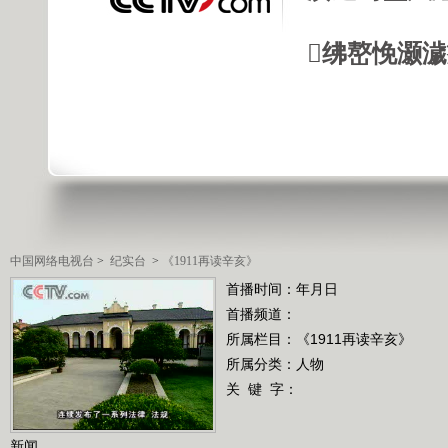
绋嶅悗灏
中国网络电视台
>
纪实台
>
《1911再读辛亥》
首播时间：年月日
首播频道：
所属栏目：
《1911再读辛亥》
所属分类：人物
关 键 字：
新闻