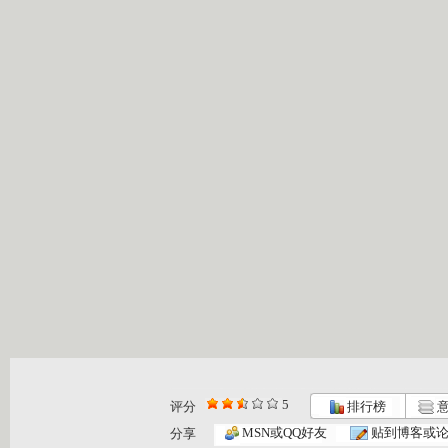
5
评分
排行榜
意
MSN或QQ好友
贴到博客或
分享