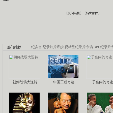
【
复制链接
】【
转发邮件
】
热门推荐
纪实台
|
纪录片片库
|
央视精品纪录片专场
|
BBC纪录片
朝鲜战场大逆转
中国工程奇迹
子宫内的奇