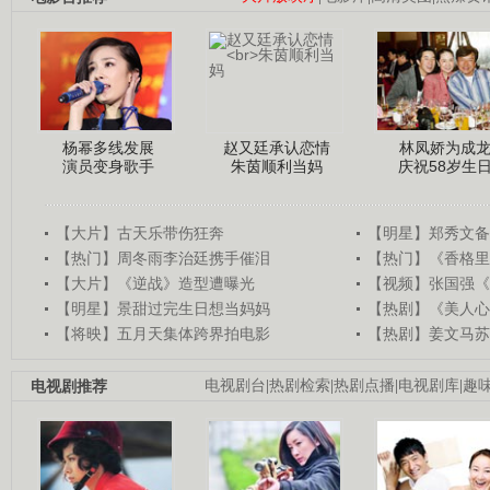
杨幂多线发展
赵又廷承认恋情
林凤娇为成
演员变身歌手
朱茵顺利当妈
庆祝58岁生
【大片】古天乐带伤狂奔
【明星】郑秀文备
【热门】周冬雨李治廷携手催泪
【热门】《香格里
【大片】《逆战》造型遭曝光
【视频】张国强《
【明星】景甜过完生日想当妈妈
【热剧】《美人心
【将映】五月天集体跨界拍电影
【热剧】姜文马苏
电视剧推荐
电视剧台
|
热剧检索
|
热剧点播
|
电视剧库
|
趣