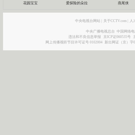
花园宝宝
爱探险的朵拉
燕尾侠
中央电视台网站
|
关于CCTV.com
|
人
中央广播电视总台 中国网络电
违法和不良信息举报
京ICP证060535号
网上传播视听节目许可证号 0102004
新出网证（京）字0