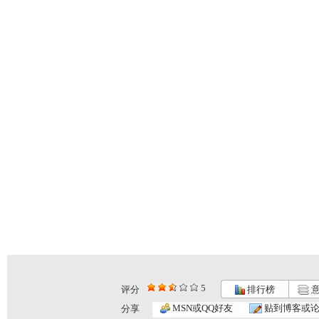
5
评分
排行榜
意
MSN或QQ好友
贴到博客或
分享