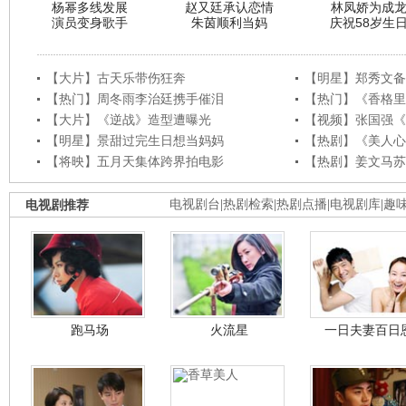
杨幂多线发展
赵又廷承认恋情
林凤娇为成
演员变身歌手
朱茵顺利当妈
庆祝58岁生
【大片】古天乐带伤狂奔
【明星】郑秀文备
【热门】周冬雨李治廷携手催泪
【热门】《香格里
【大片】《逆战》造型遭曝光
【视频】张国强《
【明星】景甜过完生日想当妈妈
【热剧】《美人心
【将映】五月天集体跨界拍电影
【热剧】姜文马苏
电视剧推荐
电视剧台
|
热剧检索
|
热剧点播
|
电视剧库
|
趣
跑马场
火流星
一日夫妻百日