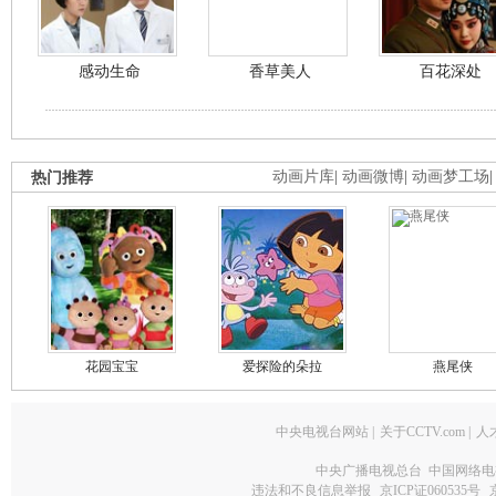
感动生命
香草美人
百花深处
热门推荐
动画片库
|
动画微博
|
动画梦工场
花园宝宝
爱探险的朵拉
燕尾侠
中央电视台网站
|
关于CCTV.com
|
人
中央广播电视总台 中国网络电
违法和不良信息举报
京ICP证060535号