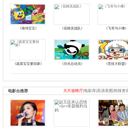
《海绵宝宝》
《花精灵战队》
《飞哥与小佛
《蔬菜宝宝要回家》
《功夫总动员》
《竞技大联盟
电影台推荐
大片放映厅
|
电影库
|
高清美图
|
热辣资