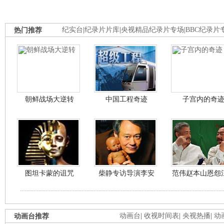
热门推荐
纪实台
|
纪录片片库
|
央视精品纪录片专场
|
BBC纪录片
朝鲜战场大逆转
中国工程奇迹
子宫内的奇
图坦卡蒙的诅咒
柴静专访导演李安
范伟赵本山恩怨
动画台推荐
动画台
|
收视时间表
|
央视热播
|
动