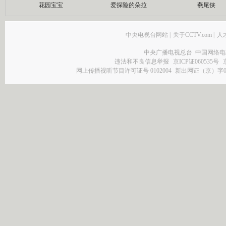
花园宝宝
爱探险的朵拉
燕尾侠
中央电视台网站
|
关于CCTV.com
|
人
中央广播电视总台 中国网络电
违法和不良信息举报
京ICP证060535号
网上传播视听节目许可证号 0102004
新出网证（京）字0