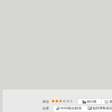
5
评分
排行榜
意
MSN或QQ好友
贴到博客或
分享