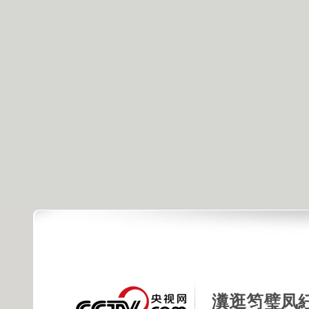
瀵逛笉璧凤