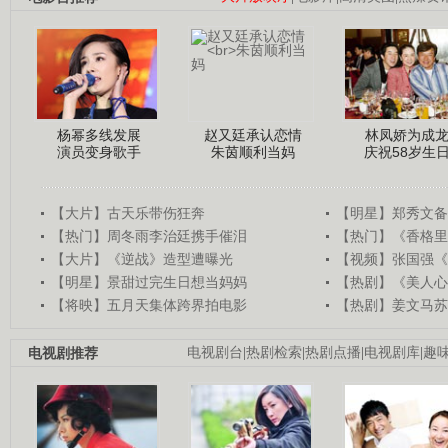
杨幂多线发展
赵又廷承认恋情
林凤娇为成
演员变身歌手
朱茵顺利当妈
庆祝58岁生
【大片】古天乐带伤狂奔
【明星】郑秀文备
【热门】周冬雨李治廷携手催泪
【热门】《香格里
【大片】《逆战》造型遭曝光
【视频】张国强《
【明星】景甜过完生日想当妈妈
【热剧】《美人心
【将映】五月天集体跨界拍电影
【热剧】姜文马苏
电视剧推荐
电视剧台
|
热剧检索
|
热剧点播
|
电视剧库
|
趣