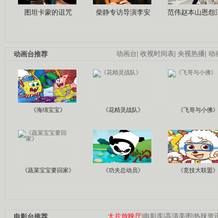
图坦卡蒙的诅咒
柴静专访导演李安
范伟赵本山恩怨
动画台推荐
动画台
|
收视时间表
|
央视热播
|
动
《海绵宝宝》
《花精灵战队》
《飞哥与小佛
《蔬菜宝宝要回家》
《功夫总动员》
《竞技大联盟
电影台推荐
大片放映厅
|
电影库
|
高清美图
|
热辣资