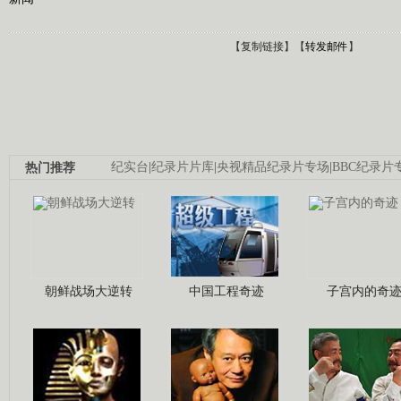
【
复制链接
】【
转发邮件
】
热门推荐
纪实台
|
纪录片片库
|
央视精品纪录片专场
|
BBC纪录片
朝鲜战场大逆转
中国工程奇迹
子宫内的奇