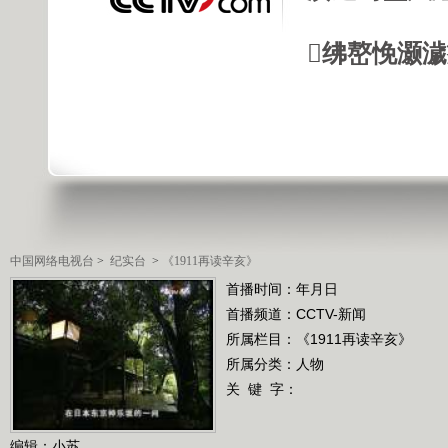
绋嶅悗灏
中国网络电视台
>
纪实台
>
《1911再读辛亥》
首播时间：年月日
首播频道：
CCTV-新闻
所属栏目：
《1911再读辛亥》
所属分类：人物
关 键 字：
编辑：小苏