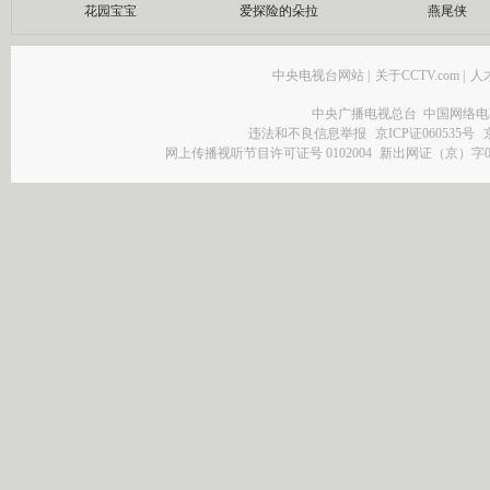
花园宝宝
爱探险的朵拉
燕尾侠
中央电视台网站
|
关于CCTV.com
|
人
中央广播电视总台 中国网络电
违法和不良信息举报
京ICP证060535号
网上传播视听节目许可证号 0102004
新出网证（京）字0