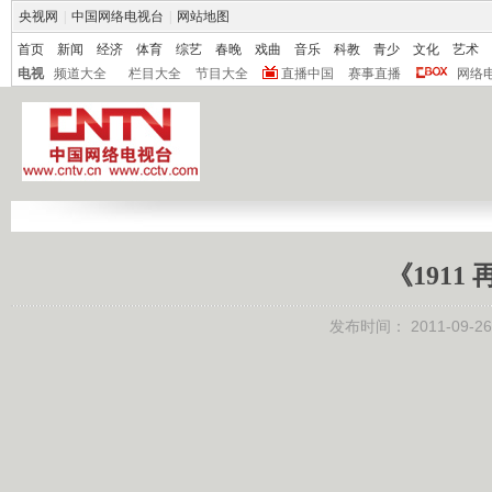
央视网
|
中国网络电视台
|
网站地图
首页
新闻
经济
体育
综艺
春晚
戏曲
音乐
科教
青少
文化
艺术
电视
频道大全
栏目大全
节目大全
直播中国
赛事直播
网络
《1911
发布时间：
2011-09-26