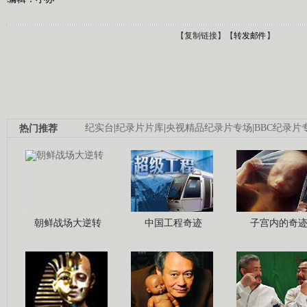
【
复制链接
】【
转发邮件
】
热门推荐
纪实台
|
纪录片片库
|
央视精品纪录片专场
|
BBC纪录片
朝鲜战场大逆转
中国工程奇迹
子宫内的奇