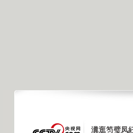
瀵逛笉璧凤