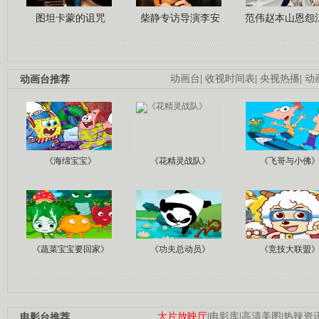
图坦卡蒙的诅咒
柴静专访导演李安
范伟赵本山恩怨
动画台推荐
动画台
|
收视时间表
|
央视热播
|
动
《海绵宝宝》
《花精灵战队》
《飞哥与小佛
《蔬菜宝宝要回家》
《功夫总动员》
《竞技大联盟
电影台推荐
大片放映厅
|
电影库
|
高清美图
|
热辣资