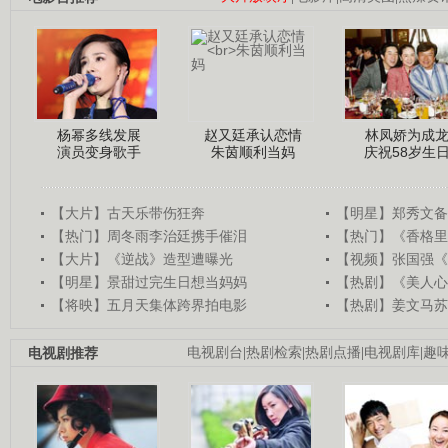
杨幂多线发展
赵又廷承认恋情
林凤娇为成
演员变身歌手
朱茵顺利当妈
庆祝58岁生
【大片】古天乐带伤狂奔
【明星】郑秀文备
【热门】周冬雨李治廷携手催泪
【热门】《香格里
【大片】《逆战》造型遭曝光
【视频】张国强《
【明星】景甜过完生日想当妈妈
【热剧】《美人心
【将映】五月天集体跨界拍电影
【热剧】姜文马苏
电视剧推荐
电视剧台
|
热剧检索
|
热剧点播
|
电视剧库
|
趣