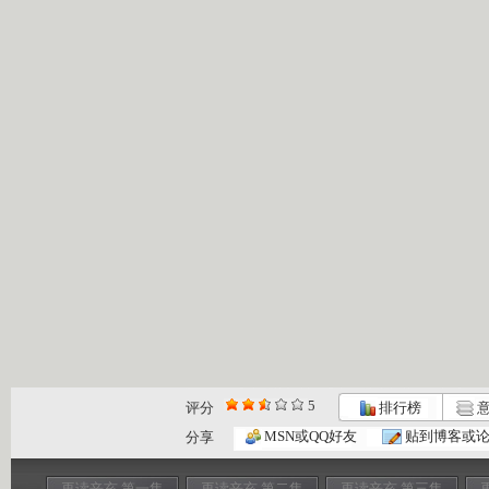
5
评分
排行榜
意
MSN或QQ好友
贴到博客或
分享
再读辛亥 第一集
再读辛亥 第二集
再读辛亥 第三集