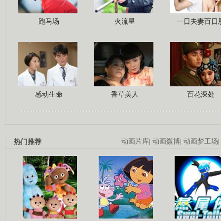
跑马场
火流星
一日夫妻百日
感动生命
香草美人
百花深处
热门推荐
动画片库
|
动画微博
|
动画梦工场