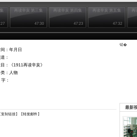
二集
再读辛亥 第三集
再读辛亥 第四集
再读辛亥 第五集
再
:27
47:30
47:23
47:32
锘�
时间：年月日
频道：
栏目：
《1911再读辛亥》
分类：人物
 字：
最新
【
复制链接
】【
转发邮件
】