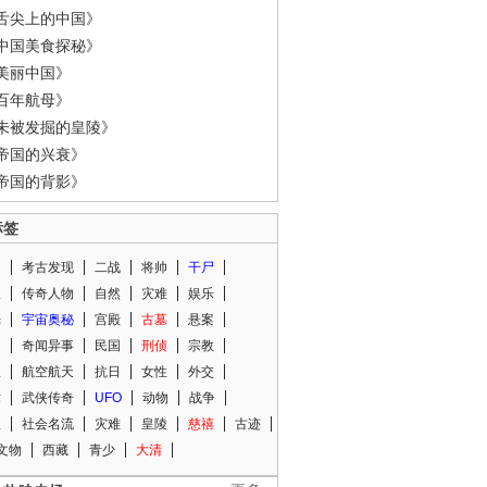
舌尖上的中国》
中国美食探秘》
美丽中国》
百年航母》
未被发掘的皇陵》
帝国的兴衰》
帝国的背影》
标签
闻
考古发现
二战
将帅
干尸
人
传奇人物
自然
灾难
娱乐
光
宇宙奥秘
宫殿
古墓
悬案
知
奇闻异事
民国
刑侦
宗教
程
航空航天
抗日
女性
外交
术
武侠传奇
UFO
动物
战争
星
社会名流
灾难
皇陵
慈禧
古迹
文物
西藏
青少
大清