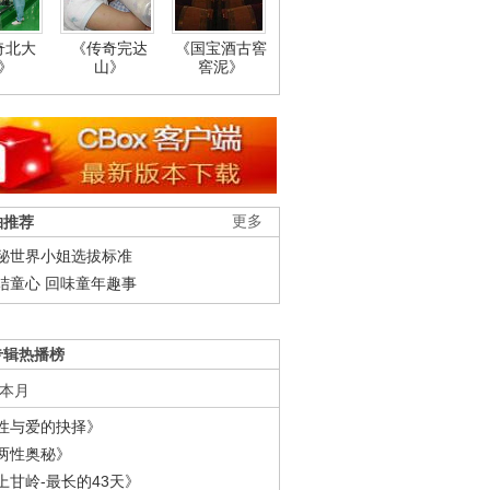
奇北大
《传奇完达
《国宝酒古窖
》
山》
窖泥》
柚推荐
更多
秘世界小姐选拔标准
结童心 回味童年趣事
专辑热播榜
本月
性与爱的抉择》
两性奥秘》
上甘岭-最长的43天》