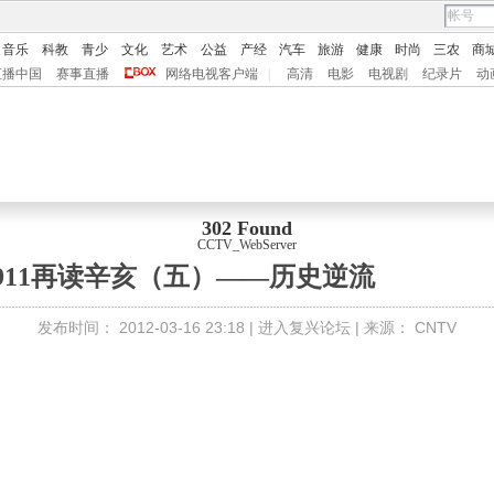
音乐
科教
青少
文化
艺术
公益
产经
汽车
旅游
健康
时尚
三农
商
直播中国
赛事直播
网络电视客户端
|
高清
电影
电视剧
纪录片
动
302 Found
CCTV_WebServer
1911再读辛亥（五）——历史逆流
发布时间：
2012-03-16 23:18 |
进入复兴论坛
| 来源：
CNTV