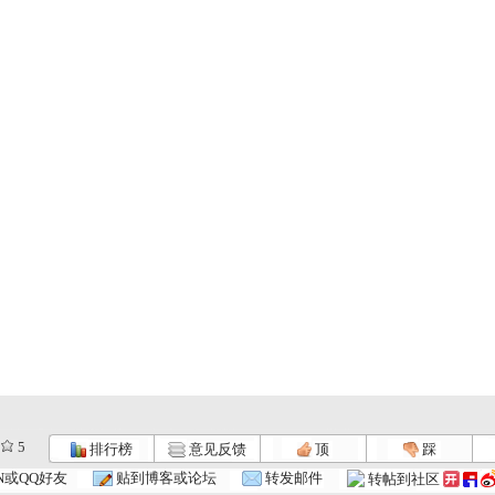
5
排行榜
意见反馈
顶
踩
N或QQ好友
贴到博客或论坛
转发邮件
转帖到社区