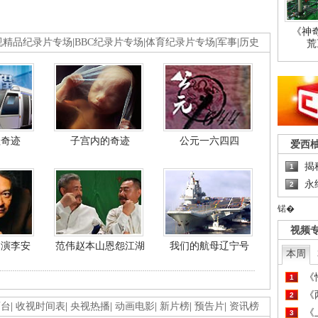
《神
视精品纪录片专场
|
BBC纪录片专场
|
体育纪录片专场
|
军事
|
历史
荒
程奇迹
子宫内的奇迹
公元一六四四
爱西
揭
1
永
2
锘�
视频
导演李安
范伟赵本山恩怨江湖
我们的航母辽宁号
本周
《
1
《
2
画台
|
收视时间表
|
央视热播
|
动画电影
|
新片榜
|
预告片
|
资讯榜
《
3