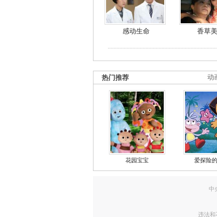
感动生命
香草
热门推荐
动
花园宝宝
爱探险
中
违法和