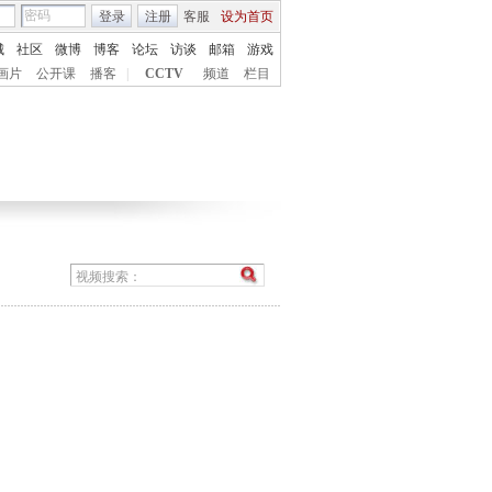
登录
注册
客服
设为首页
城
社区
微博
博客
论坛
访谈
邮箱
游戏
画片
公开课
播客
|
CCTV
频道
栏目