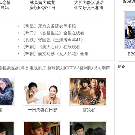
纪录
认恋情
林凤娇为成龙
大胆为舒淇说话
利当妈
庆祝58岁生日
余文乐义气相挺
【明星】郑秀文备嫁衣等求婚
【热门】《香格里拉》全集在线看
【视频】张国强《王海涛今年41》
【热剧】《美人心计》在线观看
【热剧】姜文马苏《女人如花》全集
B
锘�
剧检索
|
热剧点播
|
电视剧库
|
趣味策划
|
CCTV-8官网
|
影视同期声
星
一日夫妻百日恩
雪狼谷