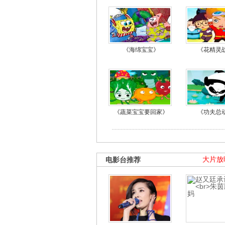
《海绵宝宝》
《花精灵
《蔬菜宝宝要回家》
《功夫总
电影台推荐
大片放