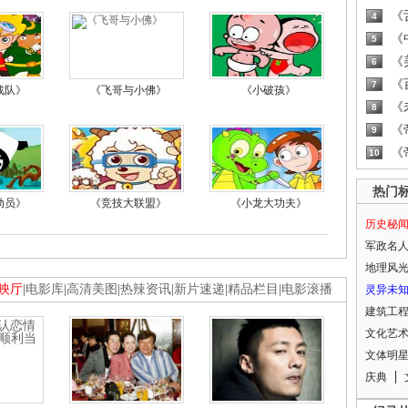
《
4
《
5
《
6
《
7
战队》
《飞哥与小佛》
《小破孩》
《
8
《
9
《
10
热门
动员》
《竞技大联盟》
《小龙大功夫》
历史秘
军政名
地理风
映厅
|
电影库
|
高清美图
|
热辣资讯
|
新片速递
|
精品栏目
|
电影滚播
灵异未
建筑工
文化艺
文体明
庆典