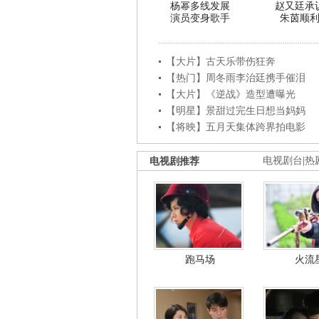
杨幂多线发展
赵又廷承
演员变身歌手
朱茵顺
【大片】古天乐带伤狂奔
【热门】周冬雨李治廷携手催泪
【大片】《逆战》造型遭曝光
【明星】景甜过完生日想当妈妈
【将映】五月天集体跨界拍电影
电视剧推荐
电视剧台
|
热
跑马场
火流