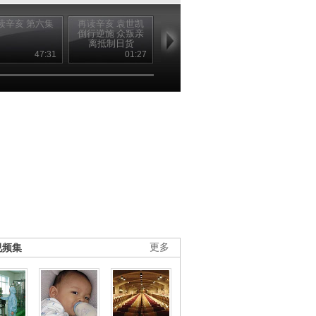
读辛亥 第六集
再读辛亥 袁世凯
再读辛亥 不准下
再读辛亥 袁
倒行逆施 众叛亲
跪磕头，只准握
皇帝梦破灭 
离抵制日货
手
子孙远离政
47:31
01:27
00:38
01
视频集
更多