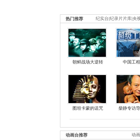
热门推荐
纪实台
|
纪录片片库
|
央
朝鲜战场大逆转
中国工
图坦卡蒙的诅咒
柴静专访
动画台推荐
动