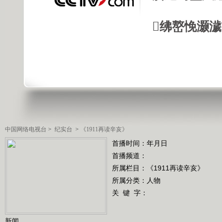
绋嶅悗灏
中国网络电视台
>
纪实台
>
《1911再读辛亥》
首播时间：年月日
首播频道：
所属栏目：
《1911再读辛亥》
所属分类：人物
关 键 字：
新闻