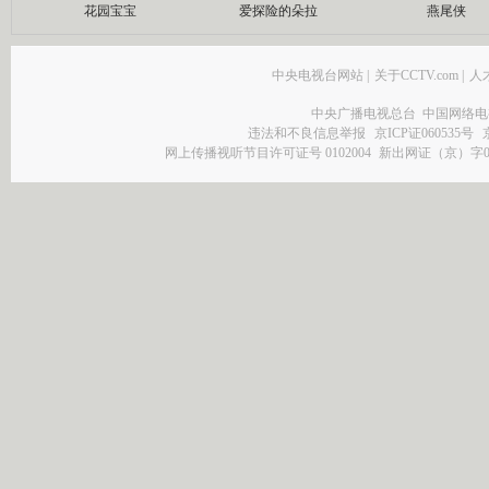
花园宝宝
爱探险的朵拉
燕尾侠
中央电视台网站
|
关于CCTV.com
|
人
中央广播电视总台 中国网络电
违法和不良信息举报
京ICP证060535号
网上传播视听节目许可证号 0102004
新出网证（京）字0