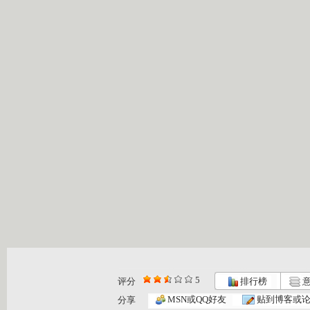
5
评分
排行榜
意
MSN或QQ好友
贴到博客或
分享