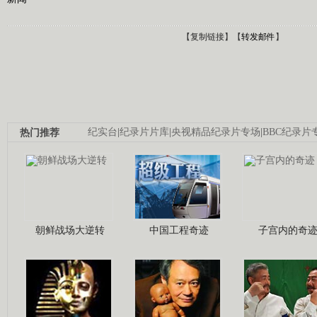
【
复制链接
】【
转发邮件
】
热门推荐
纪实台
|
纪录片片库
|
央视精品纪录片专场
|
BBC纪录片
朝鲜战场大逆转
中国工程奇迹
子宫内的奇