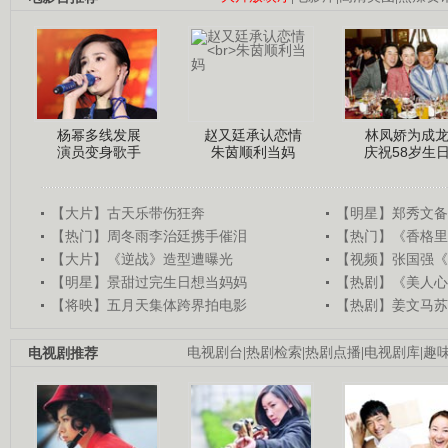
杨幂多线发展
赵又廷承认恋情
林凤娇为成
演员变身歌手
朱茵顺利当妈
庆祝58岁生
【大片】古天乐带伤狂奔
【明星】郑秀文备
【热门】周冬雨李治廷携手催泪
【热门】《香格里
【大片】《逆战》造型遭曝光
【视频】张国强《
【明星】景甜过完生日想当妈妈
【热剧】《美人心
【将映】五月天集体跨界拍电影
【热剧】姜文马苏
电视剧推荐
电视剧台
|
热剧检索
|
热剧点播
|
电视剧库
|
趣