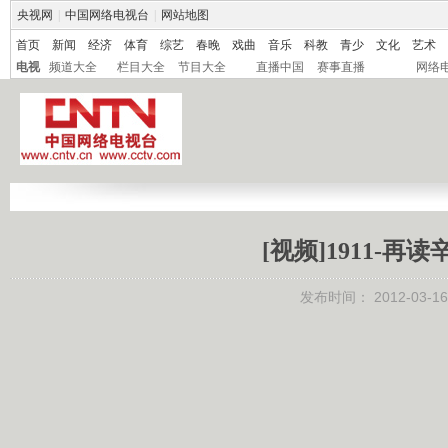
央视网
|
中国网络电视台
|
网站地图
首页
新闻
经济
体育
综艺
春晚
戏曲
音乐
科教
青少
文化
艺术
电视
频道大全
栏目大全
节目大全
直播中国
赛事直播
网络
[视频]1911-
发布时间：
2012-03-16