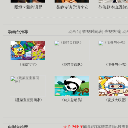
图坦卡蒙的诅咒
柴静专访导演李安
范伟赵本山恩怨
动画台推荐
动画台
|
收视时间表
|
央视热播
|
动
《海绵宝宝》
《花精灵战队》
《飞哥与小佛
《蔬菜宝宝要回家》
《功夫总动员》
《竞技大联盟
电影台推荐
大片放映厅
|
电影库
|
高清美图
|
热辣资