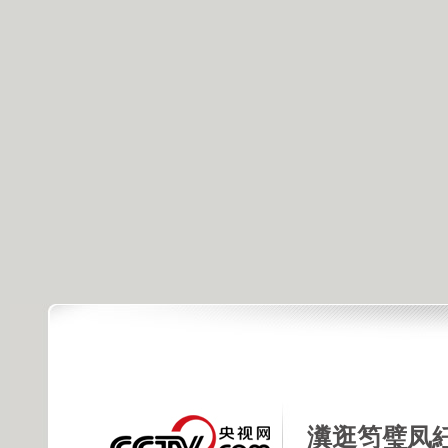
瀵逛笉璧凤