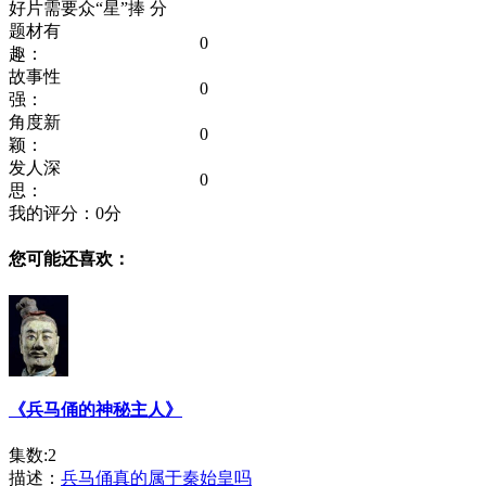
好片需要众“星”捧
分
题材有
0
趣：
故事性
0
强：
角度新
0
颖：
发人深
0
思：
我的评分：
0
分
您可能还喜欢：
《兵马俑的神秘主人》
集数:2
描述：
兵马俑真的属于秦始皇吗