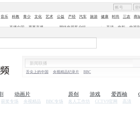
音乐
科教
青少
文化
艺术
公益
产经
汽车
旅游
健康
时尚
三农
商
直播中国
赛事直播
网络电视客户端
|
高清
电影
电视
舌尖上的中国
央视精品纪录片
BBC
剧
动画片
纪录片
原创
游戏
爱西柚
获奖专场
央视精品
BBC专场
名人工作坊
CCTV9官网
高清