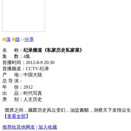
顶
踩
分享
名 称：
纪录频道《私家历史私家菜》
集 数：4集
首播时间：2012-8-9 20:30
首播频道：CCTV-纪录
产 地：中国大陆
总 导 演：
年 份：2012
出 品：时代写真
类 别：人文历史
馔席之间，藏匿历史风云变幻，油盐酱醋，洞察天下友情众生
【
查看全部
】
推荐给其他网友
|
加入收藏