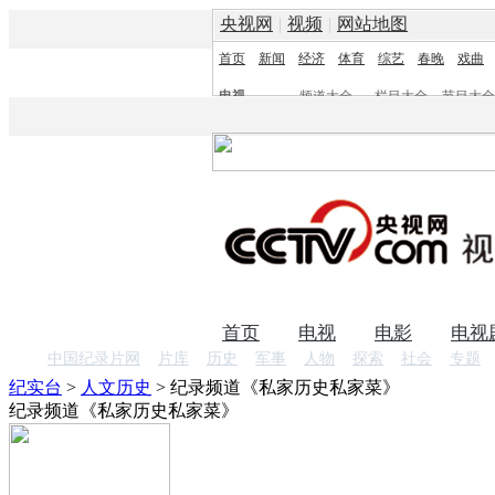
央视网
|
视频
|
网站地图
首页
新闻
经济
体育
综艺
春晚
戏曲
电视
频道大全
栏目大全
节目大全
频道
栏目
首页
电视
电影
电视
中国纪录片网
片库
历史
军事
人物
探索
社会
专题
纪实台
>
人文历史
>
纪录频道《私家历史私家菜》
纪录频道《私家历史私家菜》