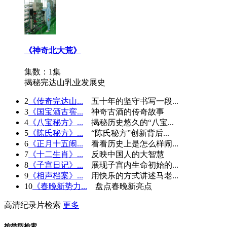
《神奇北大荒》
集数：1集
揭秘完达山乳业发展史
2
《传奇完达山...
五十年的坚守书写一段...
3
《国宝酒古窖...
神奇古酒的传奇故事
4
《八宝秘方》...
揭秘历史悠久的“八宝...
5
《陈氏秘方》...
“陈氏秘方”创新背后...
6
《正月十五闹...
看看历史上是怎么样闹...
7
《十二生肖》...
反映中国人的大智慧
8
《子宫日记》...
展现子宫内生命初始的...
9
《相声档案》...
用快乐的方式讲述马老...
10
《春晚新势力...
盘点春晚新亮点
高清纪录片检索
更多
按类型检索