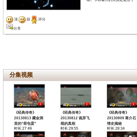
顶
踩
评分
分享
分集视频
《经典传奇》
《经典传奇》
《经典传奇》
20130813 藏金洞
20130812 诡异飞
20130809 蒋介石
里的“荷包蛋”
棍的真相
情史揭秘
时长:27:49
时长:29:55
时长:28:34