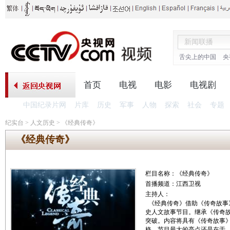
舌尖上的中国
央
首页
电视
电影
电视剧
中国纪录片网
片库
历史
军事
人物
探索
社会
专题
纪实台
>
人文历史
>
《经典传奇》
《经典传奇》
栏目名称：《经典传奇》
首播频道：江西卫视
主持人：
《经典传奇》借助《传奇故事
史人文故事节目。继承《传奇
突破。内容将具有《传奇故事》
格。节目最大的亮点还是在于