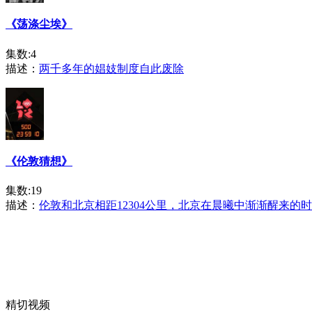
《荡涤尘埃》
集数:4
描述：
两千多年的娼妓制度自此废除
《伦敦猜想》
集数:19
描述：
伦敦和北京相距12304公里，北京在晨曦中渐渐醒来的
精切视频