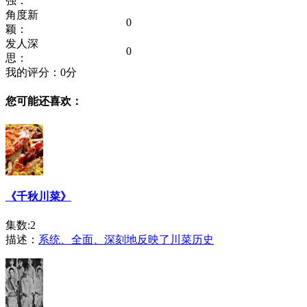
强：
角度新
0
颖：
发人深
0
思：
我的评分：
0
分
您可能还喜欢：
《千秋川菜》
集数:2
描述：
系统、全面、深刻地反映了川菜历史