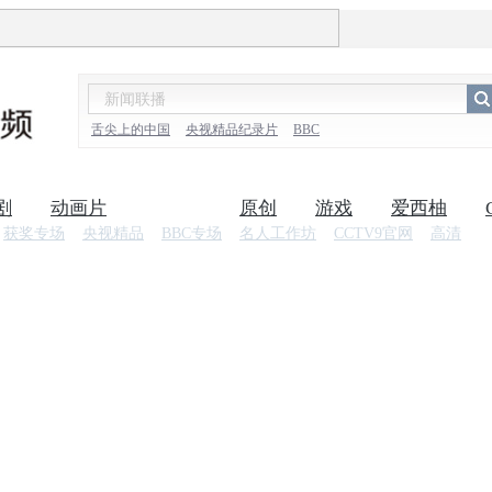
舌尖上的中国
央视精品纪录片
BBC
剧
动画片
纪录片
原创
游戏
爱西柚
获奖专场
央视精品
BBC专场
名人工作坊
CCTV9官网
高清