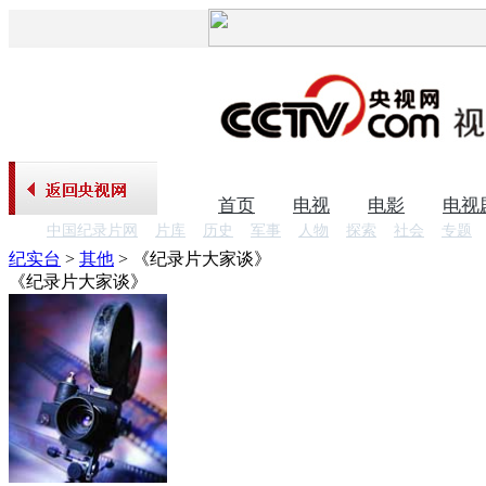
首页
电视
电影
电视
中国纪录片网
片库
历史
军事
人物
探索
社会
专题
纪实台
>
其他
>
《纪录片大家谈》
《纪录片大家谈》