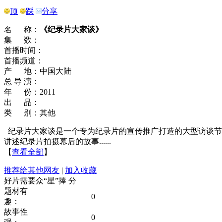
顶
踩
分享
名 称：
《纪录片大家谈》
集 数：
首播时间：
首播频道：
产 地：中国大陆
总 导 演：
年 份：2011
出 品：
类 别：其他
纪录片大家谈是一个专为纪录片的宣传推广打造的大型访谈节
讲述纪录片拍摄幕后的故事......
【
查看全部
】
推荐给其他网友
|
加入收藏
好片需要众“星”捧
分
题材有
0
趣：
故事性
0