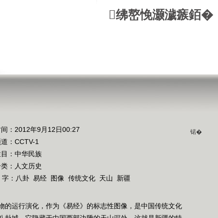
绋嶅悗灏濊瘯銆�
间：2012年9月12日00:27
锘�
频道：
CCTV-1
栏目：
中华民族
分类：人文历史
 字：
八卦
易经
图像
传统文化
天山
新疆
物的运行演化，作为《易经》的标志性图像，是中国传统文化
八卦城，它隐藏于中国西部边陲的天山深处，这就是新疆的特