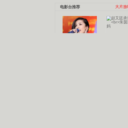
电影台推荐
大片放
杨幂多线发展
赵又廷承
演员变身歌手
朱茵顺
【大片】古天乐带伤狂奔
【热门】周冬雨李治廷携手催泪
【大片】《逆战》造型遭曝光
【明星】景甜过完生日想当妈妈
【将映】五月天集体跨界拍电影
电视剧推荐
电视剧台
|
热