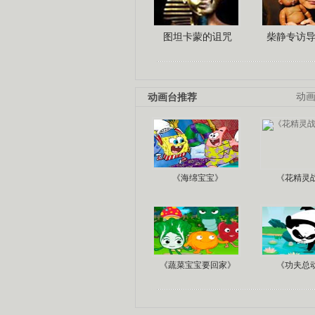
图坦卡蒙的诅咒
柴静专访
动画台推荐
动
《海绵宝宝》
《花精灵
《蔬菜宝宝要回家》
《功夫总