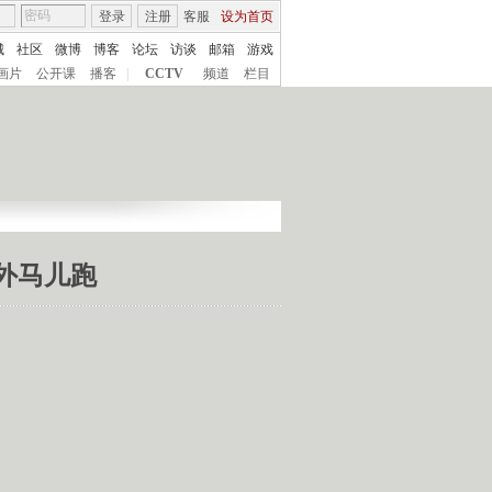
登录
注册
客服
设为首页
城
社区
微博
博客
论坛
访谈
邮箱
游戏
画片
公开课
播客
|
CCTV
频道
栏目
城外马儿跑