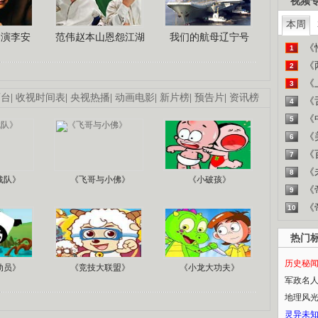
视频
本周
导演李安
范伟赵本山恩怨江湖
我们的航母辽宁号
《
1
《
2
《
3
画台
|
收视时间表
|
央视热播
|
动画电影
|
新片榜
|
预告片
|
资讯榜
《
4
《
5
《
6
《
7
《
8
战队》
《飞哥与小佛》
《小破孩》
《
9
《
10
热门
历史秘
动员》
《竞技大联盟》
《小龙大功夫》
军政名
地理风
灵异未