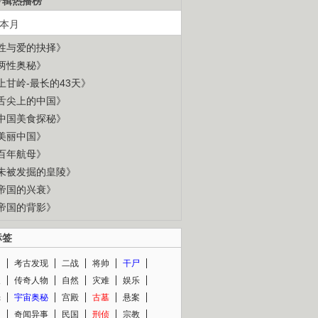
专辑热播榜
本月
性与爱的抉择》
两性奥秘》
上甘岭-最长的43天》
舌尖上的中国》
中国美食探秘》
美丽中国》
百年航母》
未被发掘的皇陵》
帝国的兴衰》
帝国的背影》
标签
闻
考古发现
二战
将帅
干尸
人
传奇人物
自然
灾难
娱乐
光
宇宙奥秘
宫殿
古墓
悬案
知
奇闻异事
民国
刑侦
宗教