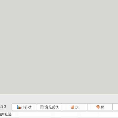
5
排行榜
意见反馈
顶
踩
帖到社区