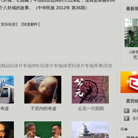
卦城的故事。（中华民族 2012年 第36期）
最新
【
复制链接
】【
转发邮件
】
《神
荒
视精品纪录片专场
|
BBC纪录片专场
|
体育纪录片专场
|
军事
|
历史
爱西
程奇迹
子宫内的奇迹
公元一六四四
揭
1
永
2
锘�