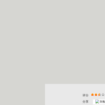
评分
分享
转