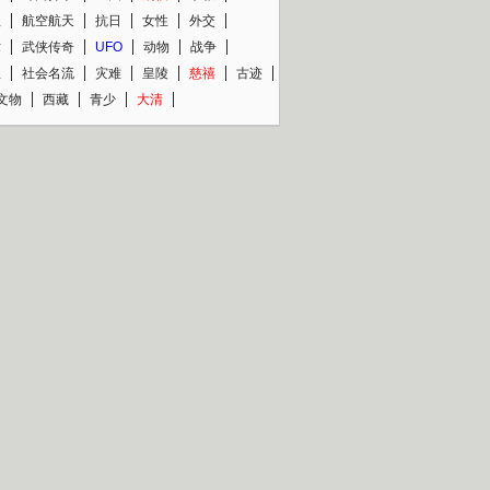
程
航空航天
抗日
女性
外交
术
武侠传奇
UFO
动物
战争
星
社会名流
灾难
皇陵
慈禧
古迹
文物
西藏
青少
大清
片热映专场
更多
BC纪录片专场
央视精品纪录片