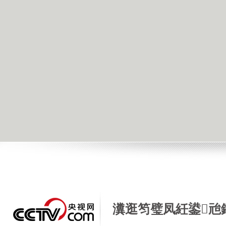
瀵逛笉璧凤紝鍙兘