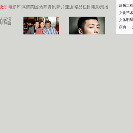
建筑工
映厅
|
电影库
|
高清美图
|
热辣资讯
|
新片速递
|
精品栏目
|
电影滚播
文化艺
文体明
庆典
纪录
认恋情
林凤娇为成龙
大胆为舒淇说话
利当妈
庆祝58岁生日
余文乐义气相挺
【明星】郑秀文备嫁衣等求婚
【热门】《香格里拉》全集在线看
【视频】张国强《王海涛今年41》
B
【热剧】《美人心计》在线观看
【热剧】姜文马苏《女人如花》全集
锘�
剧检索
|
热剧点播
|
电视剧库
|
趣味策划
|
CCTV-8官网
|
影视同期声