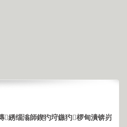
鏄綉缁滃師鍥犳垨鏃犳椤甸潰锛岃