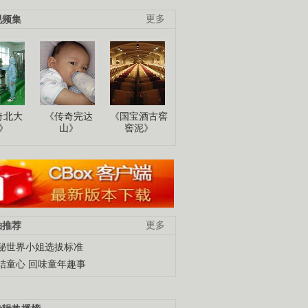
视频集
更多
奇北大
《传奇完达
《国宝酒古窖
》
山》
窖泥》
柚推荐
更多
秘世界小姐选拔标准
结童心 回味童年趣事