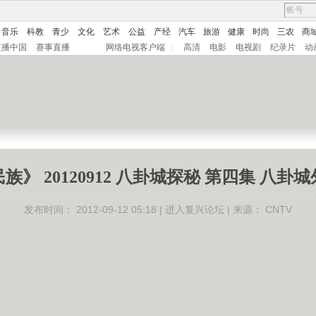
音乐
科教
青少
文化
艺术
公益
产经
汽车
旅游
健康
时尚
三农
商
直播中国
赛事直播
网络电视客户端
|
高清
电影
电视剧
纪录片
动
族》 20120912 八卦城探秘 第四集 八卦
发布时间：
2012-09-12 05:18 |
进入复兴论坛
| 来源：
CNTV